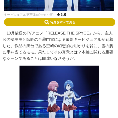
キービジュアル第三弾㈰(モモ・雪)
全 3 枚
写真をすべて見る
10月放送のTVアニメ『RELEASE THE SPYCE』から、主人
公の源モモと師匠の半蔵門雪による最新キービジュアルが到着
した。作品の舞台である空崎の幻想的な明かりを背に、雪の胸
に手を当てるモモ。果たしてその真意とは？本編に関わる重要
なシーンであることは間違いなさそうだ。