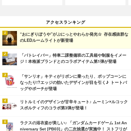
アクセスランキング
“おにぎりぼうや”がぷにっとやわらか発光☆ 存在感抜群な
のLEDルームライトが新登場
「パトレイバー」特車二課整備班の工具箱や制服をイメー
ジ！本格派ブランドとのコラボアイテム第1弾が登場
「サンリオ」キティがリボンに乗ったり、ポップコーンに
なったり!?エッジの効いたデザインが目を引く♪ トートバ
ッグやポーチが登場
リトルミイのデザインが甘辛キュート♪ ムーミン×ルコック
スポルティフのコラボ第3弾が登場！
ラクスの浴衣姿が美しい♪ 「ガンダムカードゲーム 1st An
niversary Set [PB03]」の二次抽選が実施中！ ストフリが