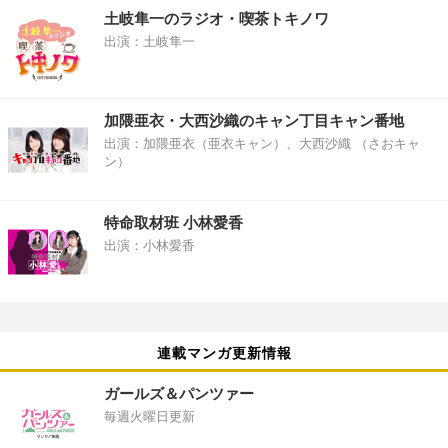
土岐隼一のラジオ・喫茶トキノワ
出演：土岐隼一
加隈亜衣・大西沙織のキャン丁目キャン番地
出演：加隈亜衣（亜衣キャン）、大西沙織 （さおキャ
ン）
特命取材班 小林愛香
出演：小林愛香
連載マンガ更新情報
ガールズ＆パンツァー
毎週火曜日更新