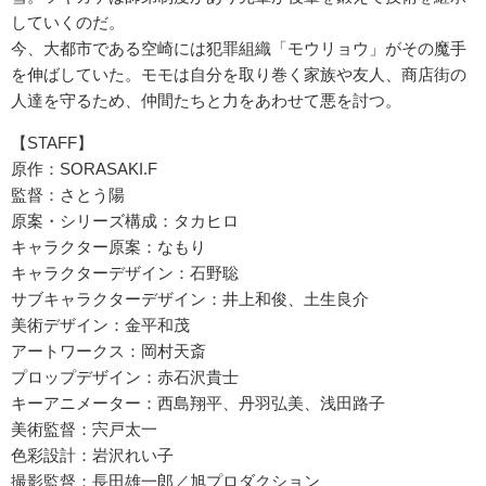
していくのだ。
今、大都市である空崎には犯罪組織「モウリョウ」がその魔手
を伸ばしていた。モモは自分を取り巻く家族や友人、商店街の
人達を守るため、仲間たちと力をあわせて悪を討つ。
【STAFF】
原作：SORASAKI.F
監督：さとう陽
原案・シリーズ構成：タカヒロ
キャラクター原案：なもり
キャラクターデザイン：石野聡
サブキャラクターデザイン：井上和俊、土生良介
美術デザイン：金平和茂
アートワークス：岡村天斎
プロップデザイン：赤石沢貴士
キーアニメーター：西島翔平、丹羽弘美、浅田路子
美術監督：宍戸太一
色彩設計：岩沢れい子
撮影監督：長田雄一郎／旭プロダクション