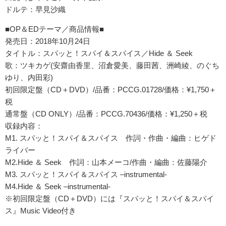
ドルテ：早見沙織
■OP＆EDテーマ／商品情報■
発売日：2018年10月24日
タイトル：スパッと！スパイ＆スパイス／Hide ＆ Seek
歌：ツキカゲ(安齋由香里、沼倉愛美、藤田茜、洲崎綾、のぐち
ゆり、内田彩)
初回限定盤（CD＋DVD）/品番：PCCG.01728/価格：¥1,750＋
税
通常盤（CD ONLY）/品番：PCCG.70436/価格：¥1,250＋税
収録内容：
M1. スパッと！スパイ＆スパイス 作詞・作曲・編曲：ヒゲド
ライバー
M2.Hide ＆ Seek 作詞：山本メーコ/作曲・編曲：佐藤陽介
M3. スパッと！スパイ＆スパイス –instrumental-
M4.Hide ＆ Seek –instrumental-
※初回限定盤（CD＋DVD）には『スパッと！スパイ＆スパイ
ス』Music Video付き