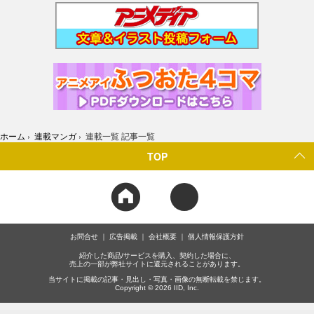
ホーム
›
連載マンガ
›
連載一覧 記事一覧
TOP
お問合せ
広告掲載
会社概要
個人情報保護方針
紹介した商品/サービスを購入、契約した場合に、
売上の一部が弊社サイトに還元されることがあります。
当サイトに掲載の記事・見出し・写真・画像の無断転載を禁じます。
Copyright © 2026 IID, Inc.