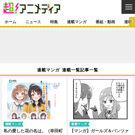
CL
ホーム
ニュース
特集
連載マンガ
番組・動画
連載
ニュース
ニュース一覧
アニメ
特集
ゲーム・アプリ
マンガ
特集一覧
カバー
連載マンガ
連載マンガ 連載一覧記事一覧
映画
音楽
インタビュー
レポート
連載マンガ一覧
連載一覧
番組・動画
グッズ
イベント
ラキりす
番組・動画一覧
ラジオ
連載・ブログ
声優
コスプレ
動画
連載・ブログ一覧
コラム
舞台
新帝スタ
編集部ブログ・お知らせ
連載マンガ
連載マンガ
私の愛した花の名は。（幸田町
【マンガ】ガールズ＆パンツァ