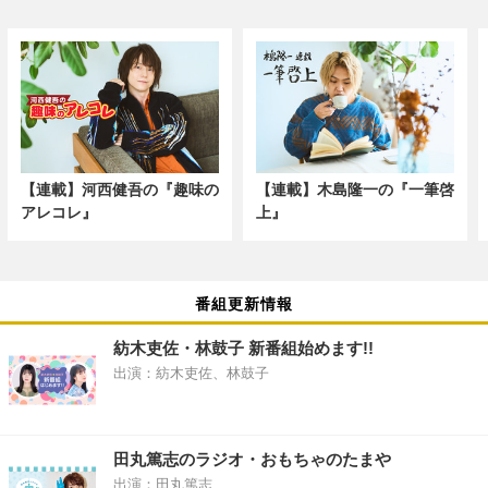
【連載】河西健吾の『趣味の
【連載】木島隆一の『一筆啓
アレコレ』
上』
番組更新情報
紡木吏佐・林鼓子 新番組始めます!!
出演：紡木吏佐、林鼓子
田丸篤志のラジオ・おもちゃのたまや
出演：田丸篤志