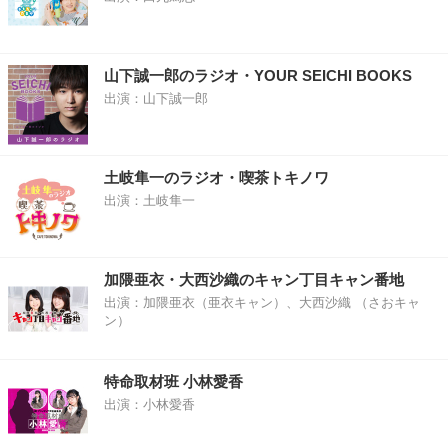
山下誠一郎のラジオ・YOUR SEICHI BOOKS
出演：山下誠一郎
土岐隼一のラジオ・喫茶トキノワ
出演：土岐隼一
加隈亜衣・大西沙織のキャン丁目キャン番地
出演：加隈亜衣（亜衣キャン）、大西沙織 （さおキャ
ン）
特命取材班 小林愛香
出演：小林愛香