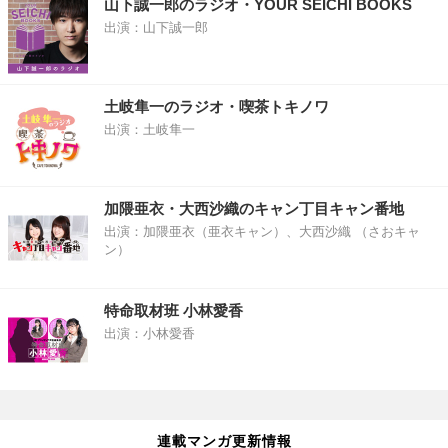
山下誠一郎のラジオ・YOUR SEICHI BOOKS
出演：山下誠一郎
土岐隼一のラジオ・喫茶トキノワ
出演：土岐隼一
加隈亜衣・大西沙織のキャン丁目キャン番地
出演：加隈亜衣（亜衣キャン）、大西沙織 （さおキャ
ン）
特命取材班 小林愛香
出演：小林愛香
連載マンガ更新情報