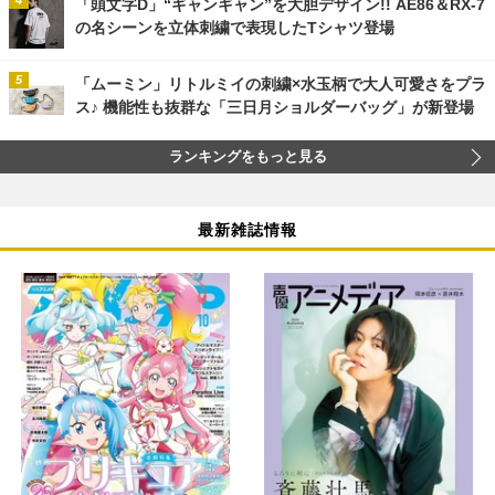
「頭文字D」“ギャンギャン”を大胆デザイン!! AE86＆RX-7
の名シーンを立体刺繍で表現したTシャツ登場
「ムーミン」リトルミイの刺繍×水玉柄で大人可愛さをプラ
ス♪ 機能性も抜群な「三日月ショルダーバッグ」が新登場
ランキングをもっと見る
最新雑誌情報