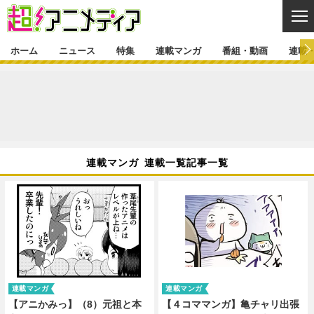
CL
ホーム
ニュース
特集
連載マンガ
番組・動画
連載
ニュース
ニュース一覧
アニメ
特集
ゲーム・アプリ
マンガ
特集一覧
カバー
連載マンガ
連載マンガ 連載一覧記事一覧
映画
音楽
インタビュー
レポート
連載マンガ一覧
連載一覧
番組・動画
グッズ
イベント
ラキりす
番組・動画一覧
ラジオ
連載・ブログ
声優
コスプレ
動画
連載・ブログ一覧
コラム
舞台
新帝スタ
編集部ブログ・お知らせ
連載マンガ
連載マンガ
【アニかみっ】（8）元祖と本
【４コママンガ】亀チャリ出張