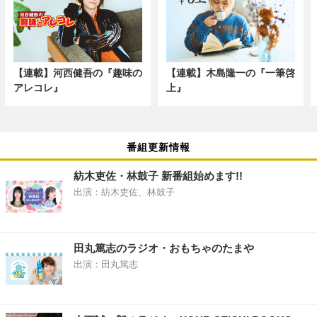
【連載】河西健吾の『趣味の
【連載】木島隆一の『一筆啓
アレコレ』
上』
番組更新情報
紡木吏佐・林鼓子 新番組始めます!!
出演：紡木吏佐、林鼓子
田丸篤志のラジオ・おもちゃのたまや
出演：田丸篤志