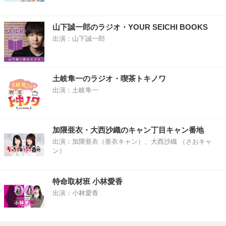
山下誠一郎のラジオ・YOUR SEICHI BOOKS
出演：山下誠一郎
土岐隼一のラジオ・喫茶トキノワ
出演：土岐隼一
加隈亜衣・大西沙織のキャン丁目キャン番地
出演：加隈亜衣（亜衣キャン）、大西沙織 （さおキャ
ン）
特命取材班 小林愛香
出演：小林愛香