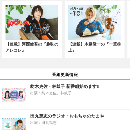
【連載】河西健吾の『趣味の
【連載】木島隆一の『一筆啓
アレコレ』
上』
番組更新情報
紡木吏佐・林鼓子 新番組始めます!!
出演：紡木吏佐、林鼓子
田丸篤志のラジオ・おもちゃのたまや
出演：田丸篤志