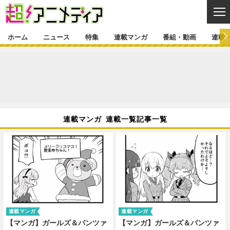
CL
ホーム
ニュース
特集
連載マンガ
番組・動画
連載
ニュース
ニュース一覧
アニメ
特集
ゲーム・アプリ
マンガ
特集一覧
カバー
連載マンガ
連載マンガ 連載一覧記事一覧
映画
音楽
インタビュー
レポート
連載マンガ一覧
連載一覧
番組・動画
グッズ
イベント
ラキりす
番組・動画一覧
ラジオ
連載・ブログ
声優
コスプレ
動画
連載・ブログ一覧
コラム
舞台
新帝スタ
編集部ブログ・お知らせ
連載マンガ
連載マンガ
【マンガ】ガールズ＆パンツァ
【マンガ】ガールズ＆パンツァ