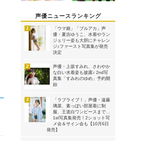
け
声優ニュースランキング
「ウマ娘」「ブルアカ」声
優・夏吉ゆうこ、水着やラン
ジェリー姿も大胆にチャレン
ジ♪ファースト写真集が発売
決定
声優・上坂すみれ、さわやか
な白い水着姿も披露♪ 2nd写
真集「すみれのゆめ」予約開
始
「ラブライブ！」声優・遠藤
璃菜、素っぽい部屋着に制
服、王道白ワンピースまで…
1st写真集発売！2ショット写
メ会＆サイン会も【10月6日
発売】