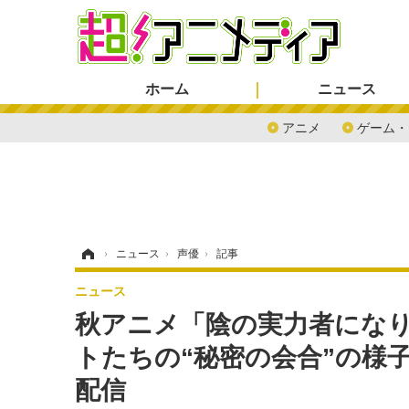
ホーム
ニュース
アニメ
ゲーム・
ホーム
›
ニュース
›
声優
›
記事
ニュース
秋アニメ「陰の実力者にな
トたちの“秘密の会合”の様
配信