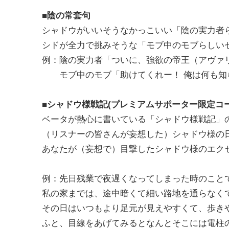
■陰の常套句
シャドウがいいそうなかっこいい「陰の実力者
シドが全力で挑みそうな「モブ中のモブらしい
例：陰の実力者「ついに、強欲の帝王（アヴァ
モブ中のモブ「助けてくれー！ 俺は何も知
■シャドウ様戦記(プレミアムサポーター限定コー
ベータが熱心に書いている「シャドウ様戦記」
（リスナーの皆さんが妄想した）シャドウ様の
あなたが（妄想で）目撃したシャドウ様のエク
例：先日残業で夜遅くなってしまった時のこと
私の家までは、途中暗くて細い路地を通らなく
その日はいつもより足元が見えやすくて、歩き
ふと、目線をあげてみるとなんとそこには電柱