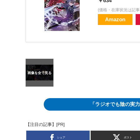
￥634
(価格・在庫状況は記事
Amazon
「ラジオでも陰の実力
【注目の記事】[PR]
シェア
ポスト