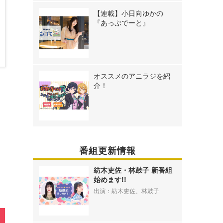
【連載】小日向ゆかの
『あっぷでーと』
オススメのアニラジを紹
》
介！
番組更新情報
紡木吏佐・林鼓子 新番組
始めます!!
出演：紡木吏佐、林鼓子