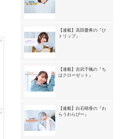
【連載】高田憂希の『ひ
トリップ』
【連載】吉武千颯の『ち
はクローゼット』
【連載】白石晴香の『わ
らうわらびー』