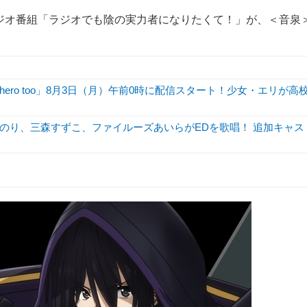
ジオ番組「ラジオでも陰の実力者になりたくて！」が、＜音泉
hero too」8月3日（月）午前0時に配信スタート！少女・エリが高
のり、三森すずこ、ファイルーズあいらがEDを歌唱！ 追加キャス