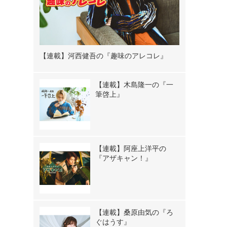
【連載】河西健吾の『趣味のアレコレ』
【連載】木島隆一の『一
筆啓上』
【連載】阿座上洋平の
『アザキャン！』
【連載】桑原由気の『ろ
ぐはうす』