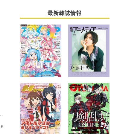
最新雑誌情報
ング発表！ 視聴数は「陰実」が2連続首位、コメント数は「おにまい！」が初の1位に
送る