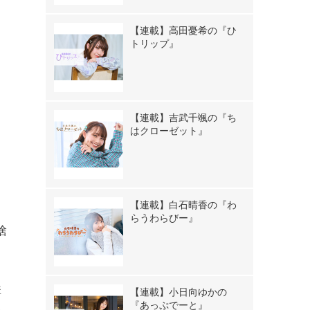
【連載】高田憂希の『ひ
トリップ』
【連載】吉武千颯の『ち
はクローゼット』
【連載】白石晴香の『わ
らうわらびー』
捨
購
【連載】小日向ゆかの
『あっぷでーと』