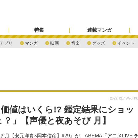
特集
連載マンガ
アプリ
マンガ
映画
音楽
グッズ
イベント
2022.12.7 Wed 19
価値はいくら!? 鑑定結果にショッ
ょ？」【声優と夜あそび 月】
月【安元洋貴×岡本信彦】#29』が、ABEMA「アニメLIVE 