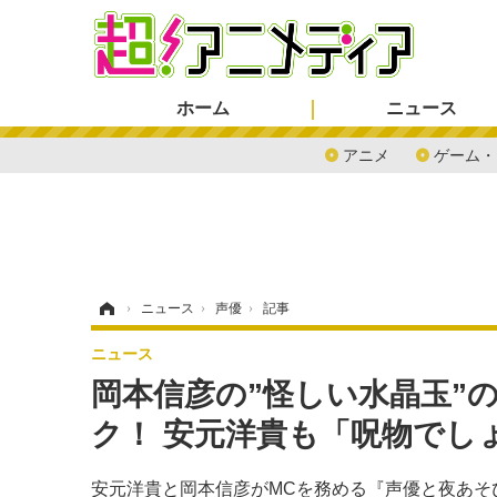
ホーム
ニュース
アニメ
ゲーム・
ホーム
›
ニュース
›
声優
›
記事
ニュース
岡本信彦の”怪しい水晶玉”の
ク！ 安元洋貴も「呪物でし
安元洋貴と岡本信彦がMCを務める『声優と夜あそび 