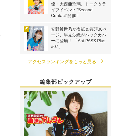
優・大西亜玖璃、トーク＆ラ
イブイベント“Second
Contact”開催！
安野希世乃が表紙＆巻頭30ペ
手
ージ、早見沙織がバックカバ
ーに登場！ 「Ani-PASS Plus
を
#07」
な
アクセスランキングをもっと見る
編集部ピックアップ