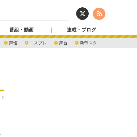
番組・動画
連載・ブログ
声優
コスプレ
舞台
新帝スタ
:15
チ