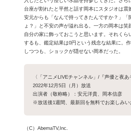
入したという怪しい水晶を持参してきた。さら
台座が割れたと平然と話す岡本にスタジオは震
安元からも「なんで持ってきたんですか？」「
ょ？」と不安の声が溢れ出る。一方の岡本は笑
自分の家に飾っておこうと思います。それくら
するも、鑑定結果は0円という残念な結果に。
しつつも、ショックが隠せない岡本だった。
〈「アニメLIVEチャンネル」/『声優と夜あ
2022年12月5日（月）放送
出演者（敬称略）：安元洋貴、岡本信彦
※放送後1週間、最新回を無料でお楽しみい
（C）AbemaTV,Inc.