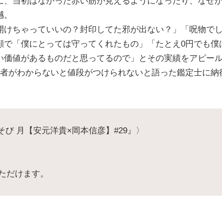
に、当初はなかった赤い筋が見えるようになったり、なぜ
撼。
開けちゃっていいの？封印してた邪が出ない？」「呪物で
顔で「僕にとっては守ってくれたもの」「たとえ0円でも僕
い価値があるものだと思ってるので」とその実績をアピー
作者がわからないと値段がつけられないと語った鑑定士に納
そび 月【安元洋貴×岡本信彦】#29』〉
ただけます。