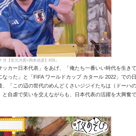
 月【安元洋貴×岡本信彦】#29』
サッカー日本代表」をあげ、「俺たち一番いい時代を生き
た」と「FIFA ワールドカップ カタール 2022」での
後、「この辺の世代のめんどくさいジジイたちは（ドーハ
」と自虐で笑いを交えながらも、日本代表の活躍を大興奮