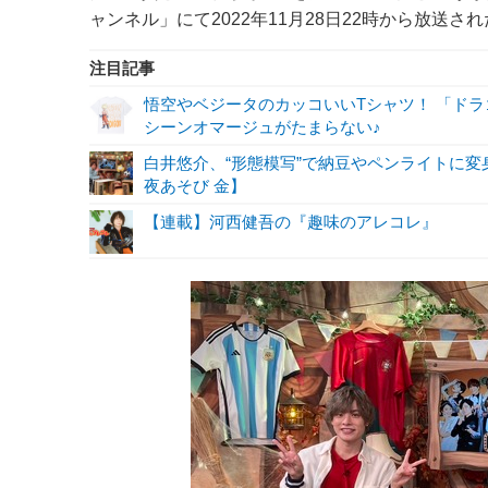
ャンネル」にて2022年11月28日22時から放送さ
注目記事
悟空やベジータのカッコいいTシャツ！ 「ド
シーンオマージュがたまらない♪
白井悠介、“形態模写”で納豆やペンライトに変
夜あそび 金】
【連載】河西健吾の『趣味のアレコレ』