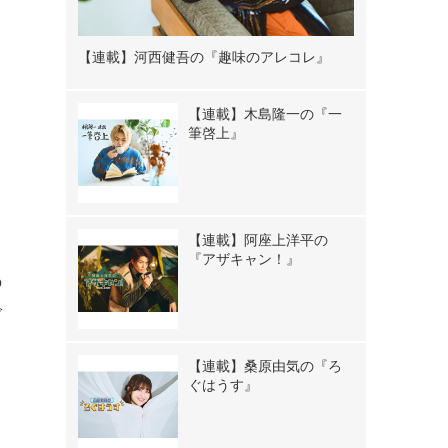
【連載】河西健吾の『趣味のアレコレ』
【連載】木島隆一の『一
筆啓上』
て
【連載】阿座上洋平の
日
『アザキャン！』
の
で
【連載】桑原由気の『ろ
ぐはうす』