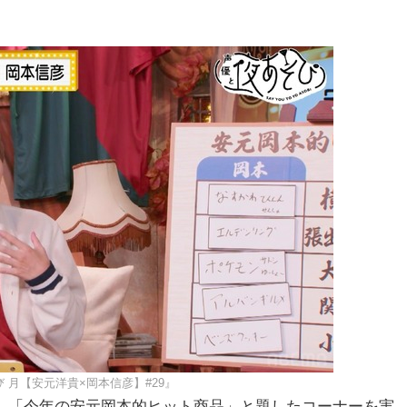
。
 月【安元洋貴×岡本信彦】#29』
で、「今年の安元岡本的ヒット商品」と題したコーナーを実