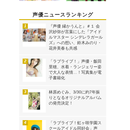
声優ニュースランキング
『声優 縁かうんと』＃１ 会
沢紗弥が言葉にした『アイド
ルマスター シンデレラガール
ズ』への想い、鈴木みのり・
花井美春も共感
「ラブライブ！」声優・飯田
里穂、水着・ランジェリー姿
で大人な表情…！写真集が電
子書籍化
林原めぐみ、3/30に約7年振
りとなるオリジナルアルバム
の発売決定！
「ラブライブ！虹ヶ咲学園ス
クールアイドル同好会」声