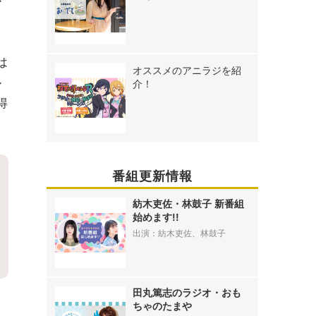
か
し
は
オススメのアニラジを紹
ル
介！
得
番組更新情報
紡木吏佐・林鼓子 新番組
始めます!!
出演：紡木吏佐、林鼓子
田丸篤志のラジオ・おも
ちゃのたまや