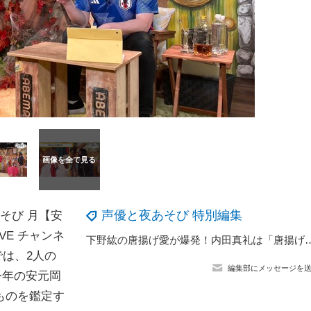
声優と夜あそび 特別編集
そび 月【安
VE チャンネ
下野紘の唐揚げ愛が爆発！内田真礼は「唐揚げ博士難しいこと
では、2人の
編集部にメッセージを
今年の安元岡
ものを鑑定す