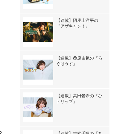
【連載】阿座上洋平の
『アザキャン！』
【連載】桑原由気の『ろ
ぐはうす』
【連載】高田憂希の『ひ
トリップ』
2
【連載】吉武千颯の『ち