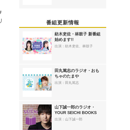
。
＃
リ
番組更新情報
紡木吏佐・林鼓子 新番組
始めます!!
出演：紡木吏佐、林鼓子
田丸篤志のラジオ・おも
ちゃのたまや
出演：田丸篤志
山下誠一郎のラジオ・
YOUR SEICHI BOOKS
出演：山下誠一郎