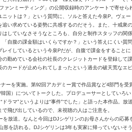
念ファンミーティング」の公開収録時のアンケートで寄せら
ユニットは？」という質問に、ソルと答えた今泉P。ヴェー
を追い求めている姿勢に共感するのだそう。また、十戒衆
りはしていなさそうなところも、自分と制作スタッフの関
、「自腹の課金額はいくらですか？」という答えにくい質
プレイしているという今泉Pだが、自腹で課金をすることに
分の勤めている会社の社長のクレジットカードを登録して
長のカードが止められてしまったという過去の破天荒なエ
ナーを実施。第92回アカデミー賞で作品賞など4部門を受
年/韓国）についてトークした。プロデューサーとしていろい
“ドラマ”というよりは“事件”でした」と語った本作品。放
まで飛び出しているので、未視聴の人はご注意を。
ーを放送。なんと今回はDJシゲリンのお母さんからの応募
に山形を訪れる。DJシゲリンは3年も実家に帰っていないそ