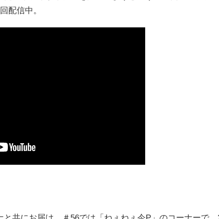
2回配信中。
と共にお届け。＃56では「ねぇねぇ今P」のコーナーで、