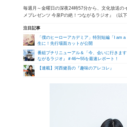
毎週月～金曜日の深夜24時57分から、文化放送の
メプレゼンツ 今泉Pの絶！つながるラジオ』（以
注目記事
「僕のヒーローアカデミア」特別短編「I am a 
生に！先行場面カットが公開
番組プチリニューアル＆「今、会いに行きます
ながるラジオ』＃46〜55を最速レポート！
【連載】河西健吾の『趣味のアレコレ』