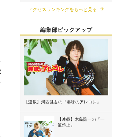
アクセスランキングをもっと見る
編集部ピックアップ
サ
問
組
【連載】河西健吾の『趣味のアレコレ』
今
【連載】木島隆一の『一
筆啓上』
組