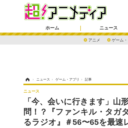
ホーム
ニュース
アニメ
ゲーム・
ホーム
›
ニュース
›
ゲーム・アプリ
›
記事
ニュース
「今、会いに行きます」山形
問！？『ファンキル・タガタ
るラジオ』＃56〜65を最速