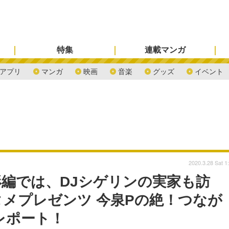
特集
連載マンガ
アプリ
マンガ
映画
音楽
グッズ
イベント
2020.3.28 Sat 1
編では、DJシゲリンの実家も訪
メプレゼンツ 今泉Pの絶！つなが
レポート！