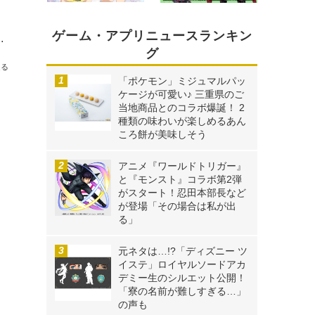
ゲーム・アプリニュースランキン
Presents 今泉Pと王子的3分間』#186～205レポート
グ
送る
「ポケモン」ミジュマルパッ
ケージが可愛い♪ 三重県のご
当地商品とのコラボ爆誕！ 2
種類の味わいが楽しめるあん
ころ餅が美味しそう
アニメ『ワールドトリガー』
と『モンスト』コラボ第2弾
がスタート！忍田本部長など
が登場「その場合は私が出
る」
元ネタは…!?「ディズニー ツ
イステ」ロイヤルソードアカ
デミー生のシルエット公開！
「寮の名前が難しすぎる…」
の声も