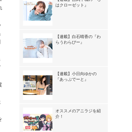
はクローゼット』
れ
の
係
【連載】白石晴香の『わ
問
らうわらびー』
課
ピ
【連載】小日向ゆかの
『あっぷでーと』
賞
送
オススメのアニラジを紹
介！
を
う