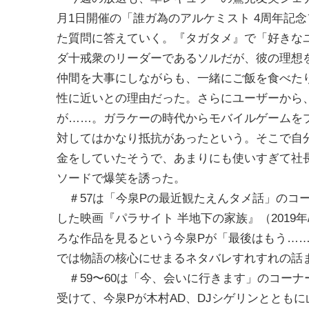
月1日開催の「誰ガ為のアルケミスト 4周年記
た質問に答えていく。『タガタメ』で「好きな
ダ十戒衆のリーダーであるソルだが、彼の理想
仲間を大事にしながらも、一緒にご飯を食べた
性に近いとの理由だった。さらにユーザーから
が……。ガラケーの時代からモバイルゲームを
対してはかなり抵抗があったという。そこで自
金をしていたそうで、あまりにも使いすぎて社
ソードで爆笑を誘った。
＃57は「今泉Pの最近観たえんタメ話」のコー
した映画『パラサイト 半地下の家族』（2019
ろな作品を見るという今泉Pが「最後はもう……
では物語の核心にせまるネタバレすれすれの話
＃59〜60は「今、会いに行きます」のコーナ
受けて、今泉Pが木村AD、DJシゲリンととも