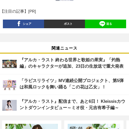
【注目の記事】[PR]
シェア
ポスト
送る
関連ニュース
『アルカ・ラスト 終わる世界と歌姫の果実』「灼熱
編」のキャラクターが追加、23日の生放送で重大発表
「ラピスリライツ」MV連続公開プロジェクト、第5弾
は和風ロックを舞い踊る「この花は乙女」！
『アルカ・ラスト』配信まで、あと6日！ Kleissisカウ
ントダウンインタビュー～ミオ役・元吉有希子編～