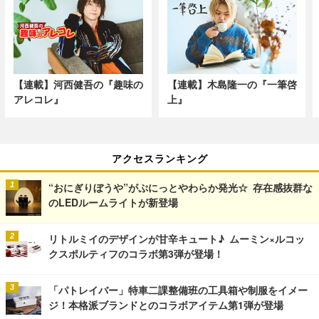
【連載】河西健吾の『趣味の
【連載】木島隆一の『一筆啓
アレコレ』
上』
アクセスランキング
“おにぎりぼうや”がぷにっとやわらか発光☆ 存在感抜群な
のLEDルームライトが新登場
リトルミイのデザインが甘辛キュート♪ ムーミン×ルコッ
クスポルティフのコラボ第3弾が登場！
「パトレイバー」特車二課整備班の工具箱や制服をイメー
ジ！本格派ブランドとのコラボアイテム第1弾が登場