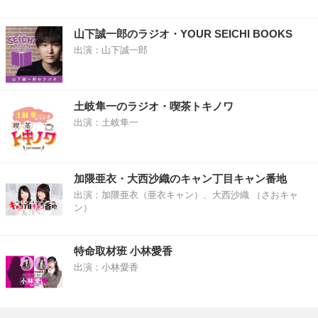
山下誠一郎のラジオ・YOUR SEICHI BOOKS
出演：山下誠一郎
土岐隼一のラジオ・喫茶トキノワ
出演：土岐隼一
加隈亜衣・大西沙織のキャン丁目キャン番地
出演：加隈亜衣（亜衣キャン）、大西沙織 （さおキャ
ン）
特命取材班 小林愛香
出演：小林愛香