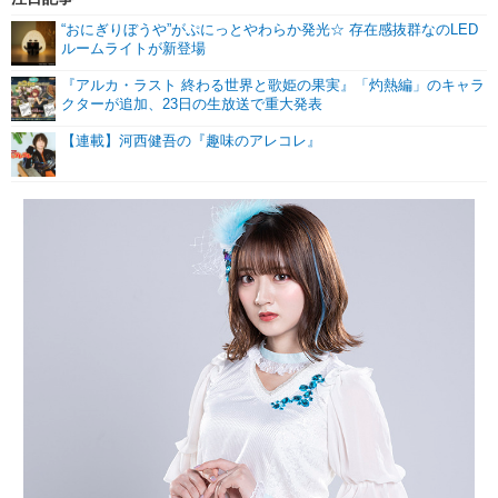
“おにぎりぼうや”がぷにっとやわらか発光☆ 存在感抜群なのLED
ルームライトが新登場
『アルカ・ラスト 終わる世界と歌姫の果実』「灼熱編」のキャラ
クターが追加、23日の生放送で重大発表
【連載】河西健吾の『趣味のアレコレ』