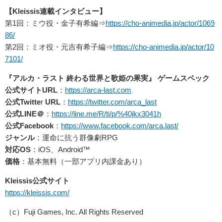
【Kleissis連載インタビュー】
第1回：ミウ役・金子有希編⇒
https://cho-animedia.jp/actor/1069
86/
第2回：ミオ役・元吉有希子編⇒
https://cho-animedia.jp/actor/10
7101/
『アルカ・ラスト 終わる世界と歌姫の果実』 ゲームスペック
公式サイトURL
：
https://arca-last.com
公式Twitte
r
URL
：
https://twitter.com/arca_last
公式LINE＠
：
https://line.me/R/ti/p/%40jkx3041h
公式Facebook
：
https://www.facebook.com/arca.last/
ジャンル
：運命に抗う群像劇RPG
対応OS
：iOS、Android™
価格
：基本無料（一部アプリ内課金あり）
Kleissis公式サイト
https://kleissis.com/
（c）Fuji Games, Inc. All Rights Reserved