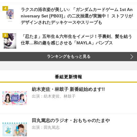
ラクスの浴衣姿が美しい♪ 「ガンダムカードゲーム 1st An
niversary Set [PB03]」の二次抽選が実施中！ ストフリが
デザインされたデッキケースやスリーブも
「忍たま」五年生＆六年生をイメージ！手裏剣、髪を結う
仕草…和の趣を感じさせる「MAYLA」パンプス
ランキングをもっと見る
番組更新情報
紡木吏佐・林鼓子 新番組始めます!!
出演：紡木吏佐、林鼓子
田丸篤志のラジオ・おもちゃのたまや
出演：田丸篤志