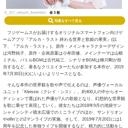
D_317_retouch_fixreindex
全 3 枚
写真をすべて見る
フジゲームスがお届けするオリジナルスマートフォン向けゲ
ームアプリ『アルカ・ラスト 終わる世界と歌姫の果実』(以
下、『アルカ・ラスト』)。原作・メインキャラクターデザイン
は河野純子、原作・企画原案は小牟田修、メインテーマは山根
ミチル、バトルBGMは古代祐三、シナリオBGMは柳川剛が担
当するなど、著名なクリエイターたちが参加する本作が、2019
年7月30日(火)にいよいよリリースとなる。
そんな本作の世界観を歌や声で伝えるのは、声優ヴォーカル
ユニット「Kleissis（クレイ・シス）」。約400人の中からオー
ディションで選ばれた声優が7人の歌姫となり、幻想的な世界観
を歌に乗せて表現していく。彼女たちは2018年9月の池袋サン
シャインシティ噴水広場でのミニライブのほか、サンドリオン
やelfin’との2マンライブの実施、そして、2019年7月20日には1
周年を記念した単独ライブを開催するなど、精力的に活動をし