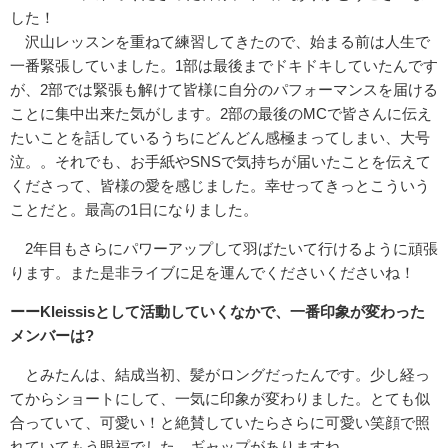
した！
沢山レッスンを重ねて練習してきたので、始まる前は人生で
一番緊張していました。1部は最後までドキドキしていたんです
が、2部では緊張も解けて皆様に自分のパフォーマンスを届ける
ことに集中出来た気がします。2部の最後のMCで皆さんに伝え
たいことを話しているうちにどんどん感極まってしまい、大号
泣。。それでも、お手紙やSNSで気持ちが届いたことを伝えて
くださって、皆様の愛を感じました。幸せってきっとこういう
ことだと。最高の1日になりました。
2年目もさらにパワーアップして羽ばたいて行けるように頑張
ります。また是非ライブに足を運んでくださいくださいね！
ーーKleissisとして活動していくなかで、一番印象が変わった
メンバーは?
とみたんは、結成当初、髪がロングだったんです。少し経っ
てからショートにして、一気に印象が変わりました。とても似
合っていて、可愛い！と絶賛していたらさらに可愛い笑顔で照
れていてもう眼福でした。ギャップがありますね。