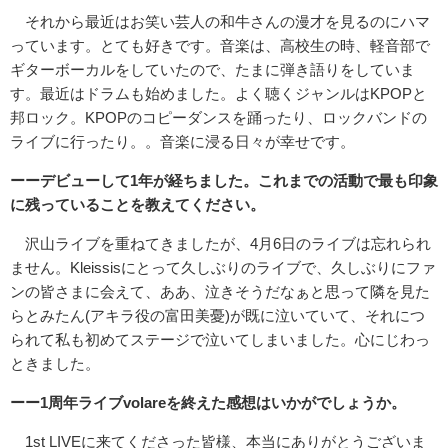
それから最近はお笑い芸人の和牛さんの漫才を見るのにハマ
っています。とても好きです。音楽は、高校生の時、軽音部で
ギターボーカルをしていたので、たまに弾き語りをしていま
す。最近はドラムも始めました。よく聴くジャンルはKPOPと
邦ロック。KPOPのコピーダンスを踊ったり、ロックバンドの
ライブに行ったり。。音楽に浸る日々が幸せです。
ーーデビューして1年が経ちました。これまでの活動で最も印象
に残っていることを教えてください。
沢山ライブを重ねてきましたが、4月6日のライブは忘れられ
ません。Kleissisにとって久しぶりのライブで、久しぶりにファ
ンの皆さまに会えて、ああ、泣きそうだなぁと思って隣を見た
らとみたん(アキラ役の富田美憂)が既に泣いていて、それにつ
られて私も初めてステージで泣いてしまいました。心にじわっ
ときました。
ーー1周年ライブvolareを終えた感想はいかがでしょうか。
1st LIVEに来てくださった皆様、本当にありがとうございま