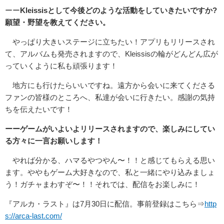
ーー
Kleissisとして今後どのような活動をしていきたいですか?
願望・野望を教えてください。
やっぱり大きいステージに立ちたい！アプリもリリースされ
て、アルバムも発売されますので、Kleissisの輪がどんどん広が
っていくように私も頑張ります！
地方にも行けたらいいですね。遠方から会いに来てくださる
ファンの皆様のところへ、私達が会いに行きたい。感謝の気持
ちを伝えたいです！
ーーゲームがいよいよリリースされますので、楽しみにしてい
る方々に一言お願いします！
やれば分かる、ハマるやつやん〜！！と感じてもらえる思い
ます。ややもゲーム大好きなので、私と一緒にやり込みましょ
う！ガチャまわすぞ〜！！それでは、配信をお楽しみに！
『アルカ・ラスト』は7月30日に配信。事前登録はこちら⇒
http
s://arca-last.com/