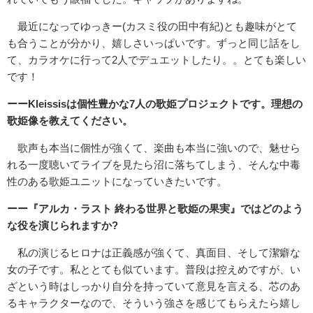
最近になってゆっきー(カスミ役の田中有紀)とも趣味がとて
も合うことが分かり、嬉しさいっぱいです。ずっと同じ話をし
て、カラオケに行って2人でデュエットしたり。。とても楽しい
です！
ーーKleissisは個性豊かな7人の歌姫プロジェクトです。理想の
歌姫像を教えてください。
歌声も本当に個性が強くて、楽曲も本当に強いので、魅せら
れる一度聴いてライブを見たら沼に落ちてしまう、そんな中毒
性のある歌姫ユニットになっていきたいです。
ーー『アルカ・ラスト 終わる世界と歌姫の果実』ではどのよう
な役を演じられますか?
私の演じるヒロナは正義感が強くて、真面目、そして潔癖な
女の子です。私ととても似ています。普段は控えめですが、い
ざという時はしっかり自分を持っていて意見を言える、芯のあ
るキャラクターなので、そういう強さを感じてもらえたら嬉し