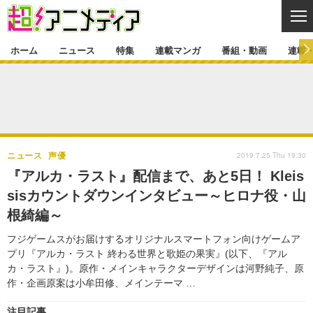
CL
ホーム
ニュース
特集
連載マンガ
番組・動画
連載
ニュース
ニュース一覧
アニメ
特集
ゲーム・アプリ
マンガ
特集一覧
カバー
連載マンガ
2019.7.25 Thu 19:30
ニュース
声優
映画
音楽
インタビュー
レポート
連載マンガ一覧
連載一覧
番組・動画
『アルカ・ラスト』配信まで、あと5日！ Kleis
グッズ
イベント
sisカウントダウンインタビュー～ヒロナ役・山
ラキりす
番組・動画一覧
ラジオ
連載・ブログ
根綺編～
声優
コスプレ
動画
連載・ブログ一覧
コラム
フジゲームスがお届けするオリジナルスマートフォン向けゲームア
舞台
新帝スタ
プリ『アルカ・ラスト 終わる世界と歌姫の果実』(以下、『アル
編集部ブログ・お知らせ
カ・ラスト』)。原作・メインキャラクターデザインは河野純子、原
作・企画原案は小牟田修、メインテーマ …
注目記事