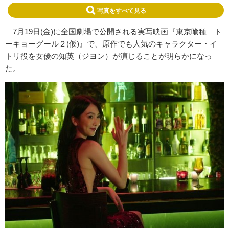
写真をすべて見る
7月19日(金)に全国劇場で公開される実写映画『東京喰種 ト
ーキョーグール２(仮)』で、原作でも人気のキャラクター・イ
トリ役を女優の知英（ジヨン）が演じることが明らかになっ
た。