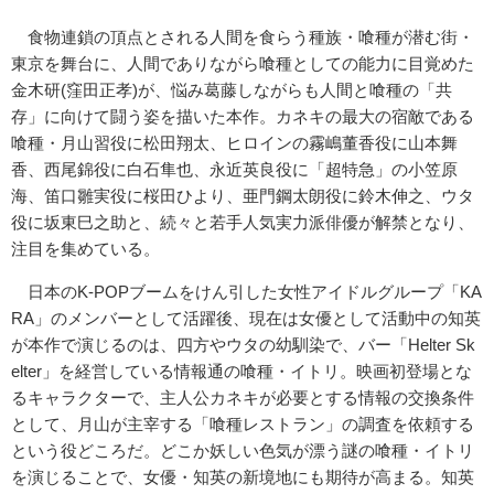
食物連鎖の頂点とされる人間を食らう種族・喰種が潜む街・
東京を舞台に、人間でありながら喰種としての能力に目覚めた
金木研(窪田正孝)が、悩み葛藤しながらも人間と喰種の「共
存」に向けて闘う姿を描いた本作。カネキの最大の宿敵である
喰種・月山習役に松田翔太、ヒロインの霧嶋董香役に山本舞
香、西尾錦役に白石隼也、永近英良役に「超特急」の小笠原
海、笛口雛実役に桜田ひより、亜門鋼太朗役に鈴木伸之、ウタ
役に坂東巳之助と、続々と若手人気実力派俳優が解禁となり、
注目を集めている。
日本のK-POPブームをけん引した女性アイドルグループ「KA
RA」のメンバーとして活躍後、現在は女優として活動中の知英
が本作で演じるのは、四方やウタの幼馴染で、バー「Helter Sk
elter」を経営している情報通の喰種・イトリ。映画初登場とな
るキャラクターで、主人公カネキが必要とする情報の交換条件
として、月山が主宰する「喰種レストラン」の調査を依頼する
という役どころだ。どこか妖しい色気が漂う謎の喰種・イトリ
を演じることで、女優・知英の新境地にも期待が高まる。知英