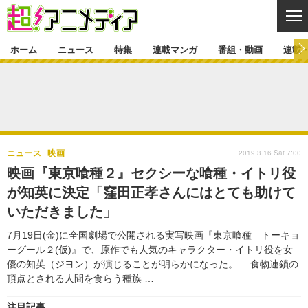
CL
ホーム
ニュース
特集
連載マンガ
番組・動画
連載
ニュース
ニュース一覧
アニメ
特集
ゲーム・アプリ
マンガ
特集一覧
カバー
連載マンガ
2019.3.16 Sat 7:00
ニュース
映画
映画
音楽
インタビュー
レポート
連載マンガ一覧
連載一覧
番組・動画
映画『東京喰種２』セクシーな喰種・イトリ役
グッズ
イベント
が知英に決定「窪田正孝さんにはとても助けて
ラキりす
番組・動画一覧
ラジオ
連載・ブログ
いただきました」
声優
コスプレ
動画
連載・ブログ一覧
コラム
7月19日(金)に全国劇場で公開される実写映画『東京喰種 トーキョ
舞台
新帝スタ
ーグール２(仮)』で、原作でも人気のキャラクター・イトリ役を女
編集部ブログ・お知らせ
優の知英（ジヨン）が演じることが明らかになった。 食物連鎖の
頂点とされる人間を食らう種族 …
注目記事