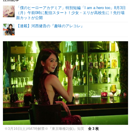
「僕のヒーローアカデミア」特別短編「I am a hero too」8月3日
（月）午前0時に配信スタート！少女・エリが高校生に！先行場
面カットが公開
【連載】河西健吾の『趣味のアレコレ』
※3月16日(土)AM7時解禁※『東京喰種2(仮)』知英
全 3 枚