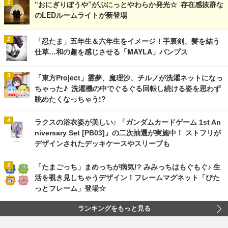
“おにぎりぼうや”がぷにっとやわらか発光☆ 存在感抜群な
のLEDルームライトが新登場
「忍たま」五年生＆六年生をイメージ！手裏剣、髪を結う
仕草…和の趣を感じさせる「MAYLA」パンプス
「東方Project」霊夢、魔理沙、チルノが洗濯ネットになっ
ちゃった♪ 洗濯機の中でぐるぐる回転し続ける姿を思わず
眺めたくなっちゃう!?
ラクスの浴衣姿が美しい♪ 「ガンダムカードゲーム 1st An
niversary Set [PB03]」の二次抽選が実施中！ ストフリが
デザインされたデッキケースやスリーブも
「たまごっち」まめっちが病気!? みみっちはもぐもぐ♪ 生
活を覗き見しちゃうデザイン！フレームマグネット「ぴた
っとフレーム」登場☆
ランキングをもっと見る