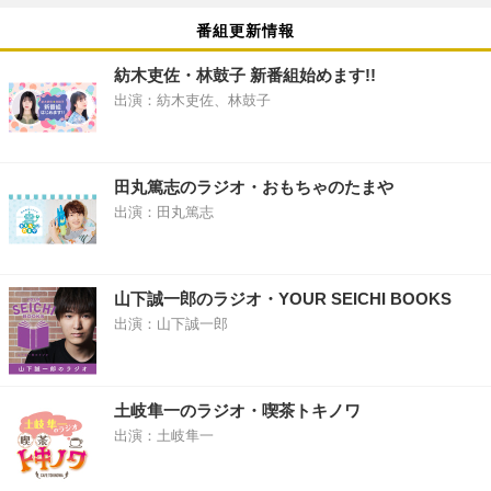
番組更新情報
紡木吏佐・林鼓子 新番組始めます!!
出演：紡木吏佐、林鼓子
田丸篤志のラジオ・おもちゃのたまや
出演：田丸篤志
山下誠一郎のラジオ・YOUR SEICHI BOOKS
出演：山下誠一郎
土岐隼一のラジオ・喫茶トキノワ
出演：土岐隼一