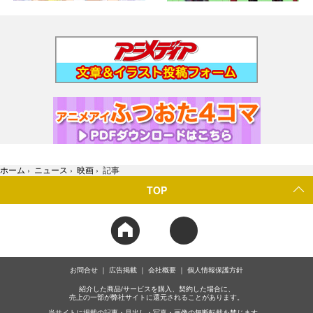
ホーム
›
ニュース
›
映画
›
記事
TOP
お問合せ
広告掲載
会社概要
個人情報保護方針
紹介した商品/サービスを購入、契約した場合に、
売上の一部が弊社サイトに還元されることがあります。
当サイトに掲載の記事・見出し・写真・画像の無断転載を禁じます。