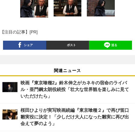
【注目の記事】[PR]
シェア
ポスト
送る
関連ニュース
映画『東京喰種2』鈴木伸之がカネキの宿命のライバ
ル・亜門鋼太朗役続投「壮大な世界観を楽しみに見て
いただけたら」
桜田ひよりが実写映画続編『東京喰種２』で再び笛口
雛実役に決定！「少しだけ大人になった雛実に再び出
会えて夢のよう」