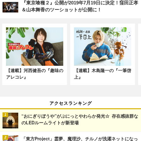
『東京喰種２』公開が2019年7月19日に決定！窪田正孝
＆山本舞香のツーショットが公開に！
【連載】河西健吾の『趣味の
【連載】木島隆一の『一筆啓
アレコレ』
上』
アクセスランキング
“おにぎりぼうや”がぷにっとやわらか発光☆ 存在感抜群な
のLEDルームライトが新登場
「東方Project」霊夢、魔理沙、チルノが洗濯ネットになっ