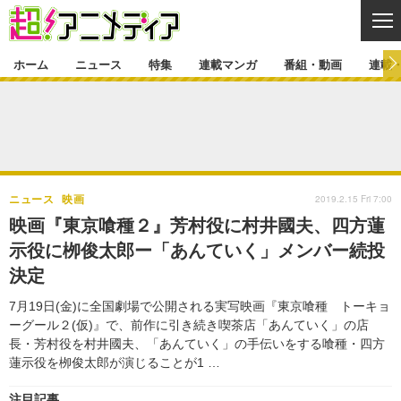
CL
ホーム
ニュース
特集
連載マンガ
番組・動画
連載
ニュース
ニュース一覧
アニメ
特集
ゲーム・アプリ
マンガ
特集一覧
カバー
連載マンガ
2019.2.15 Fri 7:00
ニュース
映画
映画
音楽
インタビュー
レポート
連載マンガ一覧
連載一覧
番組・動画
映画『東京喰種２』芳村役に村井國夫、四方蓮
グッズ
イベント
示役に栁俊太郎ー「あんていく」メンバー続投
ラキりす
番組・動画一覧
ラジオ
連載・ブログ
決定
声優
コスプレ
動画
連載・ブログ一覧
コラム
7月19日(金)に全国劇場で公開される実写映画『東京喰種 トーキョ
舞台
新帝スタ
ーグール２(仮)』で、前作に引き続き喫茶店「あんていく」の店
編集部ブログ・お知らせ
長・芳村役を村井國夫、「あんていく」の手伝いをする喰種・四方
蓮示役を栁俊太郎が演じることが1 …
注目記事