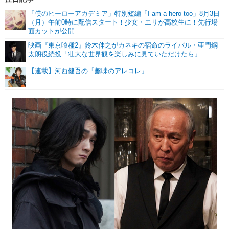
「僕のヒーローアカデミア」特別短編「I am a hero too」8月3日
（月）午前0時に配信スタート！少女・エリが高校生に！先行場
面カットが公開
映画『東京喰種2』鈴木伸之がカネキの宿命のライバル・亜門鋼
太朗役続投「壮大な世界観を楽しみに見ていただけたら」
【連載】河西健吾の『趣味のアレコレ』