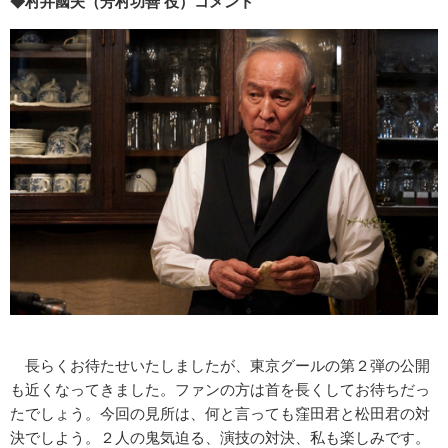
◆村井國夫（芳村功善 役）コメント
長らくお待たせいたしましたが、東京グールの第２弾の公開
も近くなってきました。ファンの方は首を長くしてお待ちだっ
たでしょう。今回の見所は、何と言っても窪田君と松田君の対
決でしよう。２人の鬼気迫る、演技の対決、私も楽しみです。