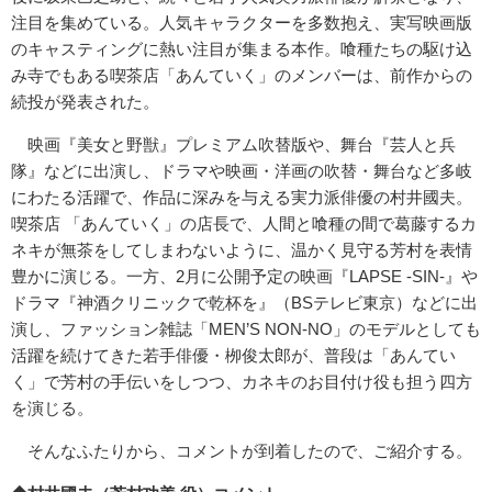
注目を集めている。人気キャラクターを多数抱え、実写映画版
のキャスティングに熱い注目が集まる本作。喰種たちの駆け込
み寺でもある喫茶店「あんていく」のメンバーは、前作からの
続投が発表された。
映画『美女と野獣』プレミアム吹替版や、舞台『芸人と兵
隊』などに出演し、ドラマや映画・洋画の吹替・舞台など多岐
にわたる活躍で、作品に深みを与える実力派俳優の村井國夫。
喫茶店 「あんていく」の店長で、人間と喰種の間で葛藤するカ
ネキが無茶をしてしまわないように、温かく見守る芳村を表情
豊かに演じる。一方、2月に公開予定の映画『LAPSE -SIN-』や
ドラマ『神酒クリニックで乾杯を』（BSテレビ東京）などに出
演し、ファッション雑誌「MEN’S NON-NO」のモデルとしても
活躍を続けてきた若手俳優・栁俊太郎が、普段は「あんてい
く」で芳村の手伝いをしつつ、カネキのお目付け役も担う四方
を演じる。
そんなふたりから、コメントが到着したので、ご紹介する。