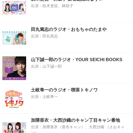
出演：紡木吏佐、林鼓子
田丸篤志のラジオ・おもちゃのたまや
出演：田丸篤志
山下誠一郎のラジオ・YOUR SEICHI BOOKS
出演：山下誠一郎
土岐隼一のラジオ・喫茶トキノワ
出演：土岐隼一
加隈亜衣・大西沙織のキャン丁目キャン番地
出演：加隈亜衣（亜衣キャン）、大西沙織 （さおキャ
ン）