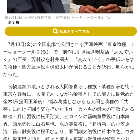
※2月15日(金)AM7時解禁※『東京喰種 トーキョーグール2（仮）』
全 3 枚
写真をすべて見る
7月19日(金)に全国劇場で公開される実写映画『東京喰種 ト
ーキョーグール２(仮)』で、前作に引き続き喫茶店「あんてい
く」の店長・芳村役を村井國夫、「あんていく」の手伝いをす
る喰種・四方蓮示役を栁俊太郎が演じることが15日、明らかに
なった。
食物連鎖の頂点とされる人間を食らう種族・喰種が潜む街・
東京を舞台に、人間でありながら喰種としての能力に目覚めた
金木研(窪田正孝)が、悩み葛藤しながらも人間と喰種の「共
存」に向けて闘う姿を描いた本作。カネキの最大の宿敵である
喰種・月山習役に松田翔太、ヒロインの霧嶋董香役に山本舞
香、西尾錦役に白石隼也、永近英良役に「超特急」の小笠原
海、笛口雛実役に桜田ひより、亜門鋼太朗役に鈴木伸之、ウタ
役に坂東巳之助と、続々と若手人気実力派俳優が解禁となり、