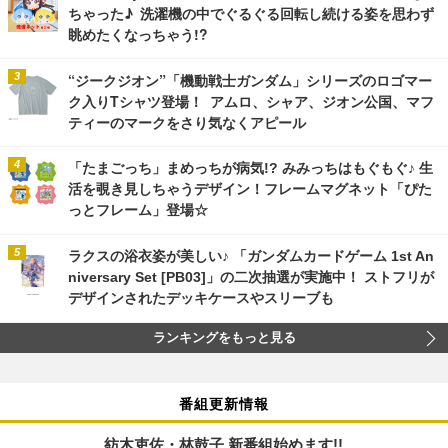
ちゃった♪ 洗濯機の中でぐるぐる回転し続ける姿を思わず
眺めたくなっちゃう!?
“ジークジオン”「機動戦士ガンダム」シリーズのロゴマー
ク入りTシャツ登場！ アムロ、シャア、ジオン公国、マフ
ティーのマークをさり気なくアピール
「たまごっち」まめっちが病気!? みみっちはもぐもぐ♪ 生
活を覗き見しちゃうデザイン！フレームマグネット「ぴた
っとフレーム」登場☆
ラクスの浴衣姿が美しい♪ 「ガンダムカードゲーム 1st An
niversary Set [PB03]」の二次抽選が実施中！ ストフリが
デザインされたデッキケースやスリーブも
ランキングをもっと見る
番組更新情報
紡木吏佐・林鼓子 新番組始めます!!