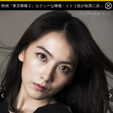
映画『東京喰種２』セクシーな喰種・イトリ役が知英に決定「窪田正孝さんにはとても助けていただきました」 3枚目の写真・画像
この記事の画像 残り2