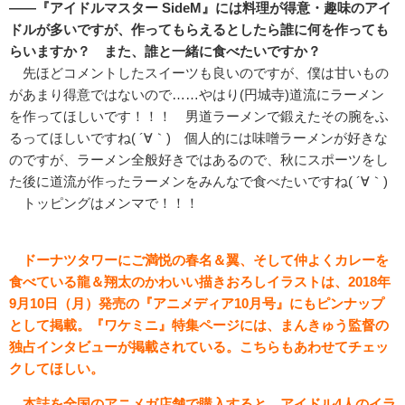
――『アイドルマスター SideM』には料理が得意・趣味のアイ
ドルが多いですが、作ってもらえるとしたら誰に何を作っても
らいますか？ また、誰と一緒に食べたいですか？
先ほどコメントしたスイーツも良いのですが、僕は甘いもの
があまり得意ではないので……やはり(円城寺)道流にラーメン
を作ってほしいです！！！ 男道ラーメンで鍛えたその腕をふ
るってほしいですね( ´∀｀) 個人的には味噌ラーメンが好きな
のですが、ラーメン全般好きではあるので、秋にスポーツをし
た後に道流が作ったラーメンをみんなで食べたいですね( ´∀｀)
トッピングはメンマで！！！
ドーナツタワーにご満悦の春名＆翼、そして仲よく
カレーを
食べている龍＆翔太のかわいい描きおろしイラストは、2018年
9月10日（月）発売の『アニメディア10月号』にもピンナップ
として掲載。『ワケミニ』特集ページには、まんきゅう監督の
独占インタビューが掲載されている。こちらもあわせてチェッ
クしてほしい。
本誌を全国のアニメガ店舗で購入すると、アイドル4人のイラ