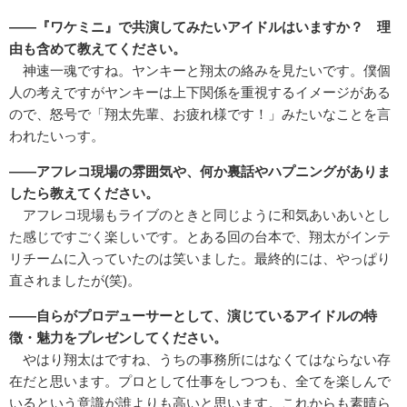
――『ワケミニ』で共演してみたいアイドルはいますか？ 理
由も含めて教えてください。
神速一魂ですね。ヤンキーと翔太の絡みを見たいです。僕個
人の考えですがヤンキーは上下関係を重視するイメージがある
ので、怒号で「翔太先輩、お疲れ様です！」みたいなことを言
われたいっす。
――アフレコ現場の雰囲気や、何か裏話やハプニングがありま
したら教えてください。
アフレコ現場もライブのときと同じように和気あいあいとし
た感じですごく楽しいです。とある回の台本で、翔太がインテ
リチームに入っていたのは笑いました。最終的には、やっぱり
直されましたが(笑)。
――自らがプロデューサーとして、演じているアイドルの特
徴・魅力をプレゼンしてください。
やはり翔太はですね、うちの事務所にはなくてはならない存
在だと思います。プロとして仕事をしつつも、全てを楽しんで
いるという意識が誰よりも高いと思います。これからも素晴ら