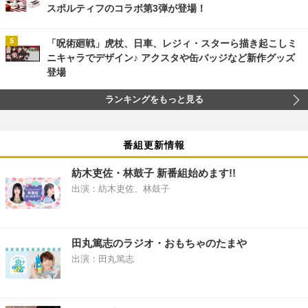
スポルティフのコラボ第3弾が登場！
「呪術廻戦」虎杖、日車、レジィ・スターら描き起こしミ
ニキャラでデザイン♪ アクスタや缶バッジなど新作グッズ
登場
ランキングをもっと見る
番組更新情報
紡木吏佐・林鼓子 新番組始めます!!
出演：紡木吏佐、林鼓子
田丸篤志のラジオ・おもちゃのたまや
出演：田丸篤志