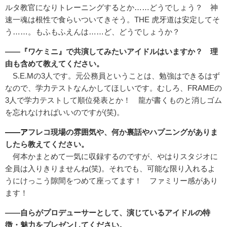
ルタ教官になりトレーニングするとか……どうでしょう？ 神
速一魂は根性で食らいついてきそう。THE 虎牙道は安定してそ
う……。もふもふえんは……ど、どうでしょうか？
――『ワケミニ』で共演してみたいアイドルはいますか？ 理
由も含めて教えてください。
S.E.Mの3人です。元公務員ということは、勉強はできるはず
なので、学力テストなんかしてほしいです。むしろ、FRAMEの
3人で学力テストして順位発表とか！ 龍が書くものと消しゴム
を忘れなければいいのですが(笑)。
――ア
フレコ現場の雰囲気や、何か裏話やハプニングがありま
したら教えてください。
何本かまとめて一気に収録するのですが、やはりスタジオに
全員は入りきりませんね(笑)。それでも、可能な限り入れるよ
うにけっこう隙間をつめて座ってます！ ファミリー感があり
ます！
――自らがプロデューサーとして、演じているアイドルの特
徴・魅力をプレゼンしてください。