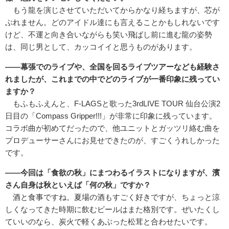
もう龍を演じさせていただいてからかなり経ちますが、芯が
ぶれません。どのアイドル達にも言えることかもしれないです
けど、不運と向き合いながらも笑い飛ばし前に進む龍の姿勢
は、同じ男として、カッコイイと思うものがあります。
――幕張でのライブや、全国を回るライブツアーなども経験さ
れましたが、これまでの中でどのライブが一番印象に残ってい
ますか？
もふもふえんと、F-LAGSと歌った3rdLIVE TOUR 仙台公演2
日目の「Compass Gripper!!!」が非常に印象に残っています。
コラボ曲が初めてだったので、他ユニットとガッツリ絡む曲を
プロデューサーさんにお見せできたのが、すごくうれしかった
です。
――今回は「食欲の秋」にまつわるイラストになりますが、濱
さん自身は秋といえば「何の秋」ですか？
酒と食事ですね。夏場の酒もすごく好きですが、ちょっと涼
しくなってきた時期に飲むビールはまた格別です。ぜいたくし
ていいのなら、炭火で軽くあぶった松茸と合わせたいです。