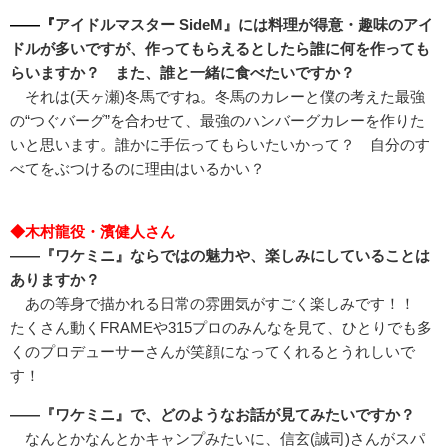
――『
アイドルマスター SideM』には料理が得意・趣味のアイ
ドルが多いですが、作ってもらえるとしたら誰に何を作っても
らいますか？ また、誰と一緒に食べたいですか？
それは(天ヶ瀬)冬馬ですね。冬馬のカレーと僕の考えた最強
の“つぐバーグ”を合わせて、最強のハンバーグカレーを作りた
いと思います。誰かに手伝ってもらいたいかって？ 自分のす
べてをぶつけるのに理由はいるかい？
◆木村龍役・濱健人さん
――『ワケミニ』ならではの魅力や、楽しみにしていることは
ありますか？
あの等身で描かれる日常の雰囲気がすごく楽しみです！！
たくさん動くFRAMEや315プロのみんなを見て、ひとりでも多
くのプロデューサーさんが笑顔になってくれるとうれしいで
す！
――『ワケミニ』で、どのようなお話が見てみたいですか？
なんとかなんとかキャンプみたいに、信玄(誠司)さんがスパ