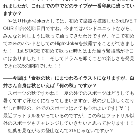
れましたが、これまでの中でどのライブが一番印象に残ってい
ますか？
やはりHigh×Jokerとしては、初めて楽器を披露した3rdLIVE T
OUR 仙台公演1日目ですね。今まではバンドユニットながら、
みんなと同じように歌って踊ってきたわけですが、そこで初め
て本来のバンドとしてのHigh×Jokerを披露することができまし
た！ 1st STAGEで初めて歌った時とはまた違う緊張感がそこ
にはありました！！ そしてドラムを叩くことの楽しさを発見
できた315の瞬間でした！！
――今回は「食欲の秋」にまつわるイラストになりますが、白
井さん自身は秋といえば「何の秋」ですか？
スポーツの秋ですかね！ 夏の外でのスポーツはどうしても
暑くてすぐ汗だくになってしまいますが、秋の少し涼しくなり
だした時期の、外でのスポーツはとても心地よいです( ´∀｀)
最近フットサルをやっているのですが、この秋はフットサル以
外のスポーツもチャレンジしていきたいと思っております！！
紅葉を見ながらの登山なんて315じゃないですか？