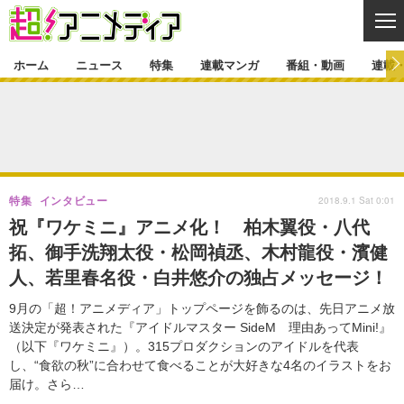
CL
ホーム
ニュース
特集
連載マンガ
番組・動画
連載
ニュース
ニュース一覧
アニメ
特集
ゲーム・アプリ
マンガ
特集一覧
カバー
連載マンガ
2018.9.1 Sat 0:01
特集
インタビュー
映画
音楽
インタビュー
レポート
連載マンガ一覧
連載一覧
番組・動画
祝『ワケミニ』アニメ化！ 柏木翼役・八代
グッズ
イベント
拓、御手洗翔太役・松岡禎丞、木村龍役・濱健
ラキりす
番組・動画一覧
ラジオ
連載・ブログ
人、若里春名役・白井悠介の独占メッセージ！
声優
コスプレ
動画
連載・ブログ一覧
コラム
9月の「超！アニメディア」トップページを飾るのは、先日アニメ放
舞台
新帝スタ
送決定が発表された『アイドルマスター SideM 理由あってMini!』
編集部ブログ・お知らせ
（以下『ワケミニ』）。315プロダクションのアイドルを代表
し、“食欲の秋”に合わせて食べることが大好きな4名のイラストをお
届け。さら…