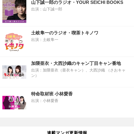
山下誠一郎のラジオ・YOUR SEICHI BOOKS
出演：山下誠一郎
土岐隼一のラジオ・喫茶トキノワ
出演：土岐隼一
加隈亜衣・大西沙織のキャン丁目キャン番地
出演：加隈亜衣（亜衣キャン）、大西沙織 （さおキャ
ン）
特命取材班 小林愛香
出演：小林愛香
連載マンガ更新情報