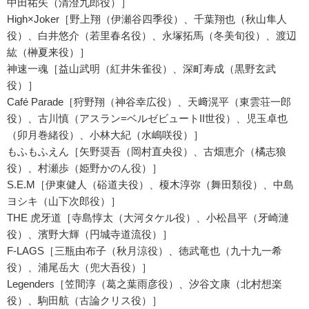
中田祐矢（清澄九郎役）］
High×Joker［野上翔（伊瀬谷四季役）、千葉翔也（秋山隼人
役）、白井悠介（若里春名役）、永塚拓馬（冬美旬役）、渡辺
紘（榊夏来役）］
神速一魂［益山武明（紅井朱雀役）、深町寿成（黒野玄武
役）］
Café Parade［狩野翔（神谷幸広役）、天﨑滉平（東雲荘一郎
役）、古川慎（アスラン=ベルゼビュートII世役）、児玉卓也
（卯月巻緒役）、小林大紀（水嶋咲役）］
もふもふえん［矢野奨吾（岡村直央役）、古畑恵介（橘志狼
役）、村瀬歩（姫野かのん役）］
S.E.M［伊東健人（硲道夫役）、榎木淳弥（舞田類役）、中島
ヨシキ（山下次郎役）］
THE 虎牙道［寺島惇太（大河タケル役）、小松昌平（牙崎漣
役）、濱野大輝（円城寺道流役）］
F-LAGS［三瓶由布子（秋月涼役）、徳武竜也（九十九一希
役）、浦尾岳大（兜大吾役）］
Legenders［笠間淳（葛之葉雨彦役）、汐谷文康（北村想楽
役）、駒田航（古論クリス役）］