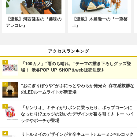
【連載】河西健吾の『趣味の
【連載】木島隆一の『一筆啓
アレコレ』
上』
アクセスランキング
「100カノ」“雨のち晴れ。”テーマの描き下ろしグッズ登
場！ 渋谷POP UP SHOP＆web販売決定♪
“おにぎりぼうや”がぷにっとやわらか発光☆ 存在感抜群な
のLEDルームライトが新登場
「サンリオ」キティがリボンに乗ったり、ポップコーンに
なったり!?エッジの効いたデザインが目を引く♪ トートバ
ッグやポーチが登場
リトルミイのデザインが甘辛キュート♪ ムーミン×ルコック