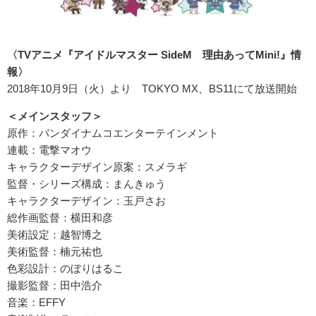
〈TVアニメ『アイドルマスター SideM 理由あってMini!』情
報〉
2018年10月9日（火）より TOKYO MX、BS11にて放送開始
＜
メインスタッフ＞
原作：バンダイナムコエンターテインメント
連載：電撃マオウ
キャラクターデザイン原案：スメラギ
監督・シリーズ構成：まんきゅう
キャラクターデザイン：玉戸さお
総作画監督：横田和彦
美術設定：越智博之
美術監督：楠元祐也
色彩設計：のぼりはるこ
撮影監督：田中浩介
音楽：EFFY