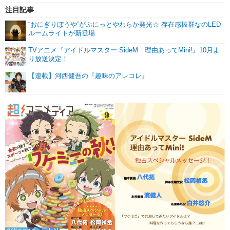
注目記事
“おにぎりぼうや”がぷにっとやわらか発光☆ 存在感抜群なのLED
ルームライトが新登場
TVアニメ『アイドルマスター SideM 理由あってMini!』10月よ
り放送決定！
【連載】河西健吾の『趣味のアレコレ』