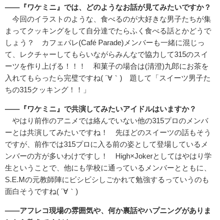
――『ワケミニ』では、どのようなお話が見てみたいですか？
今回のイラストのような、食べるのが大好きな男子たちが集
まってクッキングをして自分達でたらふく食べる話とかどうで
しょう？ カフェパレ(Caf
é
Parade)メンバーも一緒に混じっ
て、レクチャーしてもらいながらみんなで協力して315のスイ
ーツを作り上げる！！！ 和菓子の場合は(清澄)九郎にお茶を
入れてもらったら完璧ですね( ´∀｀) 題して「スイーツ男子た
ちの315クッキング！！」
――『ワケミニ』で共演してみたいアイドルはいますか？
やはり前作のアニメでは絡んでいない他の315プロのメンバ
ーとは共演してみたいですね！ 先ほどのスイーツの話もそう
ですが、前作では315プロに入る前の姿として登場しているメ
ンバーの方が多いわけですし！ High×Jokerとしてはやはり学
生ということで、他にも学校に通っているメンバーとともに、
S.E.Mの元教師陣にビシビシしごかれて勉強するっていうのも
面白そうですね( ´∀｀)
――アフレコ現場の雰囲気や、何か裏話やハプニングがありま