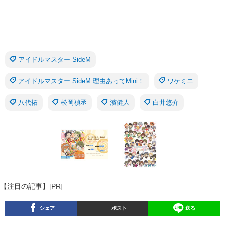
アイドルマスター SideM
アイドルマスター SideM 理由あってMini！
ワケミニ
八代拓
松岡禎丞
濱健人
白井悠介
【注目の記事】[PR]
シェア
ポスト
送る