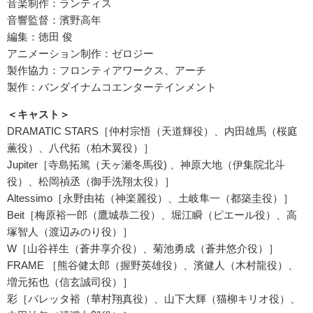
音楽制作：ランティス
音響監督：濱野高年
編集：徳田 俊
アニメーション制作：ゼロジー
製作協力：フロンティアワークス、アーチ
製作：バンダイナムコエンターテインメント
＜
キャスト＞
DRAMATIC STARS［仲村宗悟（天道輝役）、内田雄馬（桜庭
薫役）、八代拓（柏木翼役）］
Jupiter［寺島拓篤（天ヶ瀬冬馬役) 、神原大地（伊集院北斗
役）、松岡禎丞（御手洗翔太役）］
Altessimo［永野由祐（神楽麗役）、土岐隼一（都築圭役）］
Beit［梅原裕一郎（鷹城恭二役）、堀江瞬（ピエール役）、高
塚智人（渡辺みのり役）］
W［山谷祥生（蒼井享介役）、菊池勇成（蒼井悠介役）］
FRAME ［熊谷健太郎（握野英雄役）、濱健人（木村龍役）、
増元拓也（信玄誠司役）］
彩［バレッタ裕（華村翔真役）、山下大輝（猫柳キリオ役）、