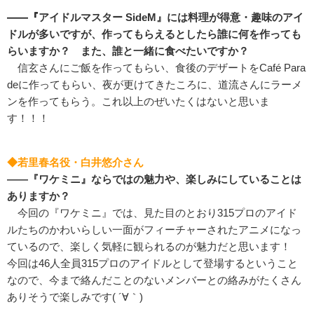
――『
アイドルマスター SideM』には料理が得意・趣味のアイ
ドルが多いですが、作ってもらえるとしたら誰に何を作っても
らいますか？ また、誰と一緒に食べたいですか？
信玄さんにご飯を作ってもらい、食後のデザートをCaf
é
Para
deに作ってもらい、夜が更けてきたころに、道流さんにラーメ
ンを作ってもらう。これ以上のぜいたくはないと思いま
す！！！
◆若里春名役・白井悠介さん
――『ワケミニ』ならではの魅力や、楽しみにしていることは
ありますか？
今回の『ワケミニ』では、見た目のとおり315プロのアイド
ルたちのかわいらしい一面がフィーチャーされたアニメになっ
ているので、楽しく気軽に観られるのが魅力だと思います！
今回は46人全員315プロのアイドルとして登場するということ
なので、今まで絡んだことのないメンバーとの絡みがたくさん
ありそうで楽しみです( ´∀｀)