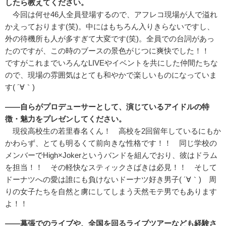
したら教えてください。
今回は何せ46人全員登場するので、アフレコ現場が人で溢れ
かえっております(笑)。中にはもちろん入りきらないですし、
外の待機所も人が多すぎて大変です(笑)。全員での台詞があっ
たのですが、この時のブースの景色がじつに爽快でした！！
ですがこれまでいろんなLIVEやイベントを共にした仲間たちな
ので、現場の雰囲気はとても和やかで楽しいものになっていま
す( ´∀｀)
――自らがプロデューサーとして、演じているアイドルの特
徴・魅力をプレゼンしてください。
現役高校生の若里春名くん！ 高校を2回留年しているにもか
かわらず、とても明るくて前向きな性格です！！ 同じ学校の
メンバーでHigh×Jokerというバンドを組んでおり、彼はドラム
を担当！！ その軽快なスティックさばきは必見！！ そして
ドーナツへの愛は誰にも負けないドーナツ好き男子( ´∀｀) 周
りの女子たちを自然と虜にしてしまう天然モテ男でもあります
よ！！
――幕張でのライブや、全国を回るライブツアーなども経験さ