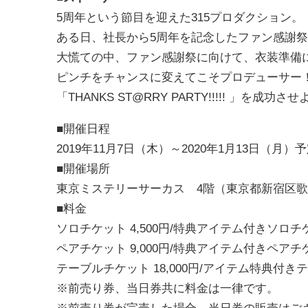
5周年という節目を迎えた315プロダクション。
ある日、社長から5周年を記念したファン感謝祭「THA
大慌ての中、ファン感謝祭に向けて、衣装準備
ピンチをチャンスに変えてこそプロデューサー
「THANKS ST@RRY PARTY!!!!! 」を成功さ
■開催日程
2019年11月7日（木）～2020年1月13日（月）
■開催場所
東京ミステリーサーカス 4階（東京都新宿区歌舞伎
■料金
ソロチケット 4,500円/特典アイテム付きソロチケ
ペアチケット 9,000円/特典アイテム付きペアチケ
テーブルチケット 18,000円/アイテム特典付き
※前売り券、当日券共に料金は一律です。
※前売り券が完売した場合、当日券の販売はご