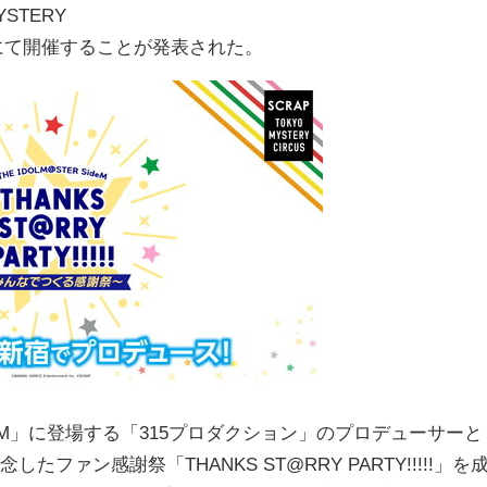
STERY
」にて開催することが発表された。
M」に登場する「315プロダクション」のプロデューサーと
ァン感謝祭「THANKS ST@RRY PARTY!!!!!」を