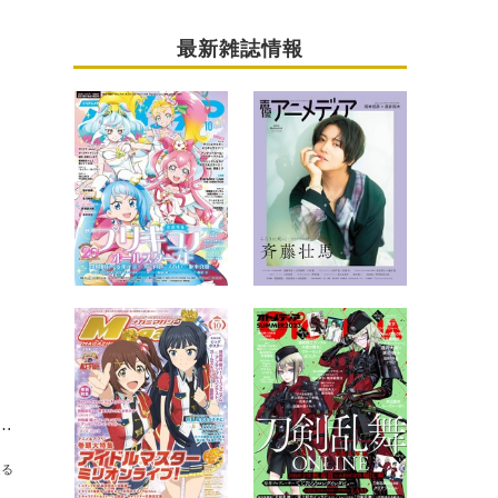
最新雑誌情報
IDOLM@STER SideM 4th STAGE ~TRE@SURE GATE～』DAY2：DREAM PASSPORT」【レポート】
送る