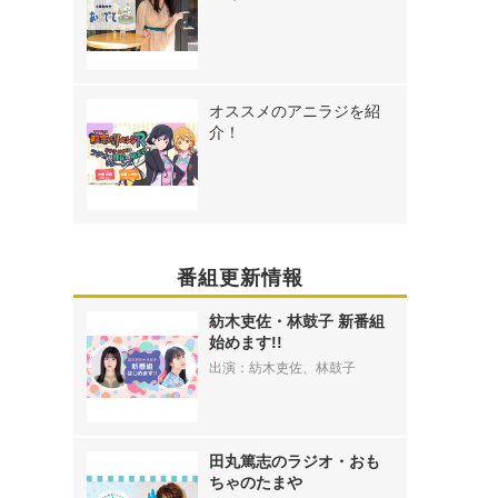
オススメのアニラジを紹
介！
番組更新情報
紡木吏佐・林鼓子 新番組
始めます!!
出演：紡木吏佐、林鼓子
田丸篤志のラジオ・おも
ちゃのたまや