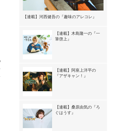
【連載】河西健吾の『趣味のアレコレ』
【連載】木島隆一の『一
筆啓上』
。
の
サ
【連載】阿座上洋平の
『アザキャン！』
ア
ろ
【連載】桑原由気の『ろ
ぐはうす』