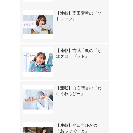
【連載】高田憂希の『ひ
！
トリップ』
【連載】吉武千颯の『ち
はクローゼット』
【連載】白石晴香の『わ
らうわらびー』
【連載】小日向ゆかの
『あっぷでーと』