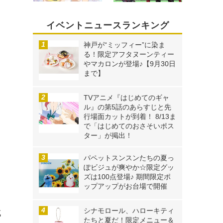
イベントニュースランキング
神戸が“ミッフィー”に染ま
る！限定アフタヌーンティー
やマカロンが登場♪【9月30日
まで】
TVアニメ『はじめてのギャ
ル』の第5話のあらすじと先
行場面カットが到着！ 8/13ま
で「はじめてのおさそいポス
ター」が掲出！
パペットスンスンたちの夏っ
ぽビジュが爽やか☆限定グッ
ズは100点登場♪ 期間限定ポ
ップアップがお台場で開催
シナモロール、ハローキティ
成
たちと夏だ！限定メニュー＆