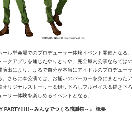
ール型会場でのプロデューサー体験イベント開催となる
トークアプリを通じたやりとりや、完全屋内公演ならでは
間演出により、まるで自分が本当にアイドルのプロデュー
る。さらに本公演では、お揃いのパーカーを身にまとった
編オリジナルストーリー＆録り下ろしフルボイス＆描き下
ューサー体験を楽しめるイベントとなる。
@RRY PARTY!!!!!～みんなでつくる感謝祭～』 概要