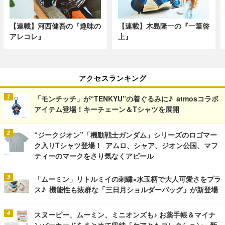
【連載】河西健吾の『趣味の
【連載】木島隆一の『一筆啓
アレコレ』
上』
アクセスランキング
「モンチッチ」が“TENKYU”の着ぐるみに♪ atmosコラボ
アイテム登場！キーチェーン＆Tシャツを展開
“ジークジオン”「機動戦士ガンダム」シリーズのロゴマー
ク入りTシャツ登場！ アムロ、シャア、ジオン公国、マフ
ティーのマークをさり気なくアピール
「ムーミン」リトルミイの刺繍×水玉柄で大人可愛さをプラ
ス♪ 機能性も抜群な「三日月ショルダーバッグ」が新登場
スヌーピー、ムーミン、ミニオンズも♪ お薬手帳＆マイナ