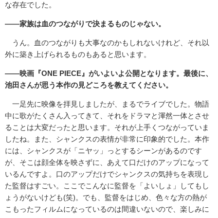
な存在でした。
――家族は血のつながりで決まるものじゃない。
うん。血のつながりも大事なのかもしれないけれど、それ以
外に築き上げられるものもあると思います。
――映画『ONE PIECE』がいよいよ公開となります。最後に、
池田さんが思う本作の見どころを教えてください。
一足先に映像を拝見しましたが、まるでライブでした。物語
中に歌がたくさん入ってきて、それをドラマと渾然一体とさせ
ることは大変だったと思います。それが上手くつながっていま
したね。また、シャンクスの表情が非常に印象的でした。本作
には、シャンクスが「ニヤッ」っとするシーンがあるのです
が、そこは顔全体を映さずに、あえて口だけのアップになって
いるんですよ。口のアップだけでシャンクスの気持ちを表現し
た監督はすごい。ここでこんなに監督を「よいしょ」してもし
ょうがないけども(笑)。でも、監督をはじめ、色々な方の熱が
こもったフィルムになっているのは間違いないので、楽しみに