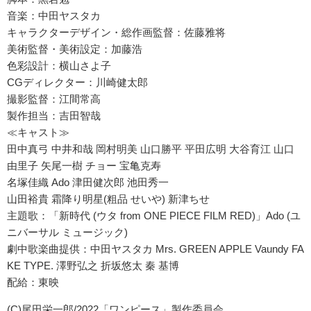
音楽：中田ヤスタカ
キャラクターデザイン・総作画監督：佐藤雅将
美術監督・美術設定：加藤浩
色彩設計：横山さよ子
CGディレクター：川崎健太郎
撮影監督：江間常高
製作担当：吉田智哉
≪キャスト≫
田中真弓 中井和哉 岡村明美 山口勝平 平田広明 大谷育江 山口
由里子 矢尾一樹 チョー 宝亀克寿
名塚佳織 Ado 津田健次郎 池田秀一
山田裕貴 霜降り明星(粗品 せいや) 新津ちせ
主題歌：「新時代 (ウタ from ONE PIECE FILM RED)」Ado (ユ
ニバーサル ミュージック)
劇中歌楽曲提供：中田ヤスタカ Mrs. GREEN APPLE Vaundy FA
KE TYPE. 澤野弘之 折坂悠太 秦 基博
配給：東映
(C)尾田栄一郎/2022「ワンピース」製作委員会