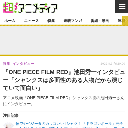
CL
ホーム
ニュース
特集
連載マンガ
番組・動画
連載
ニュース
ニュース一覧
アニメ
特集
ゲーム・アプリ
マンガ
特集一覧
カバー
連載マンガ
2022.8.5 Fri 20:00
特集
インタビュー
映画
音楽
インタビュー
レポート
連載マンガ一覧
連載一覧
番組・動画
『ONE PIECE FILM RED』池田秀一インタビュ
グッズ
イベント
ー「シャンクスは多面性のある人物だから演じ
ラキりす
番組・動画一覧
ラジオ
連載・ブログ
ていて面白い」
声優
コスプレ
動画
連載・ブログ一覧
コラム
アニメ映画『ONE PIECE FILM RED』シャンクス役の池田秀一さん
舞台
新帝スタ
にインタビュー。
編集部ブログ・お知らせ
注目記事
悟空やベジータのカッコいいTシャツ！ 「ドラゴンボール」完全