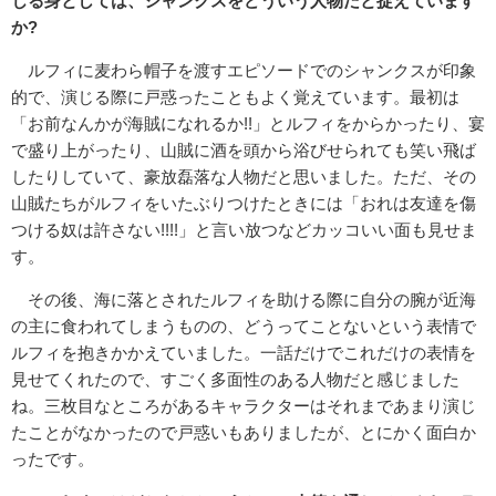
じる身としては、シャンクスをどういう人物だと捉えています
か?
ルフィに麦わら帽子を渡すエピソードでのシャンクスが印象
的で、演じる際に戸惑ったこともよく覚えています。最初は
「お前なんかが海賊になれるか!!」とルフィをからかったり、宴
で盛り上がったり、山賊に酒を頭から浴びせられても笑い飛ば
したりしていて、豪放磊落な人物だと思いました。ただ、その
山賊たちがルフィをいたぶりつけたときには「おれは友達を傷
つける奴は許さない!!!!」と言い放つなどカッコいい面も見せま
す。
その後、海に落とされたルフィを助ける際に自分の腕が近海
の主に食われてしまうものの、どうってことないという表情で
ルフィを抱きかかえていました。一話だけでこれだけの表情を
見せてくれたので、すごく多面性のある人物だと感じました
ね。三枚目なところがあるキャラクターはそれまであまり演じ
たことがなかったので戸惑いもありましたが、とにかく面白か
ったです。