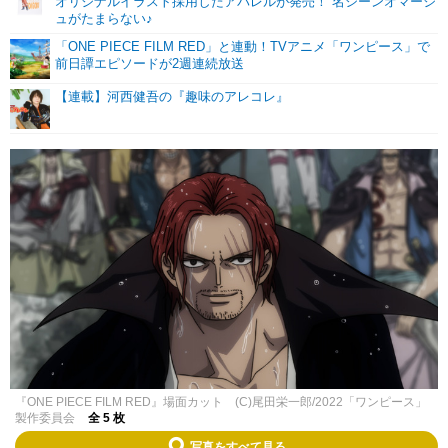
オリジナルイラスト採用したアパレルが発売！ 名シーンオマージ
ュがたまらない♪
「ONE PIECE FILM RED」と連動！TVアニメ「ワンピース」で
前日譚エピソードが2週連続放送
【連載】河西健吾の『趣味のアレコレ』
『ONE PIECE FILM RED』場面カット (C)尾田栄一郎/2022「ワンピース」
製作委員会
全 5 枚
写真をすべて見る