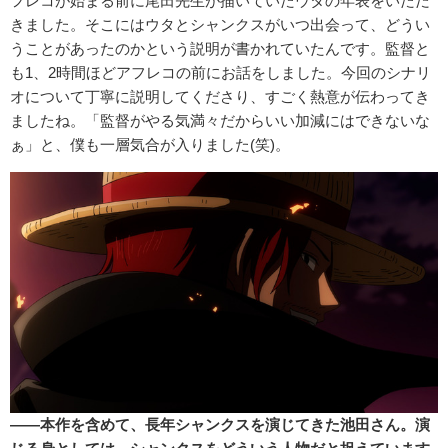
フレコが始まる前に尾田先生が描いていたウタの年表をいただ
きました。そこにはウタとシャンクスがいつ出会って、どうい
うことがあったのかという説明が書かれていたんです。監督と
も1、2時間ほどアフレコの前にお話をしました。今回のシナリ
オについて丁寧に説明してくださり、すごく熱意が伝わってき
ましたね。「監督がやる気満々だからいい加減にはできないな
ぁ」と、僕も一層気合が入りました(笑)。
――本作を含めて、長年シャンクスを演じてきた池田さん。演