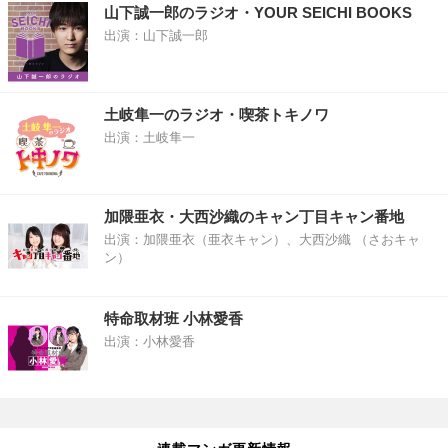
山下誠一郎のラジオ・YOUR SEICHI BOOKS
出演：山下誠一郎
土岐隼一のラジオ・喫茶トキノワ
出演：土岐隼一
加隈亜衣・大西沙織のキャン丁目キャン番地
出演：加隈亜衣（亜衣キャン）、大西沙織 （さおキャ
ン）
特命取材班 小林愛香
出演：小林愛香