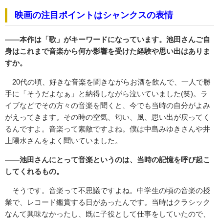
映画の注目ポイントはシャンクスの表情
――本作は「歌」がキーワードになっています。池田さんご自
身はこれまで音楽から何か影響を受けた経験や思い出はありま
すか。
20代の頃、好きな音楽を聞きながらお酒を飲んで、一人で勝
手に「そうだよなぁ」と納得しながら泣いていました(笑)。ラ
イブなどでその方々の音楽を聞くと、今でも当時の自分がよみ
がえってきます。その時の空気、匂い、風、思い出が戻ってく
るんですよ。音楽って素敵ですよね。僕は中島みゆきさんや井
上陽水さんをよく聞いていました。
――池田さんにとって音楽というのは、当時の記憶を呼び起こ
してくれるもの。
そうです。音楽って不思議ですよね。中学生の頃の音楽の授
業で、レコード鑑賞する日があったんです。当時はクラシック
なんて興味なかったし、既に子役として仕事をしていたので、