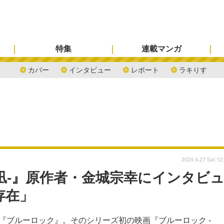
特集
連載マンガ
カバー
インタビュー
レポート
ラキりす
2024.4.27 Sat 12
E 凪-』原作者・金城宗幸にインタビ
存在」
た『ブルーロック』。そのシリーズ初の映画『ブルーロック -