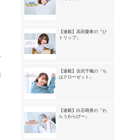
【連載】高田憂希の『ひ
トリップ』
で
。
【連載】吉武千颯の『ち
期
はクローゼット』
【連載】白石晴香の『わ
らうわらびー』