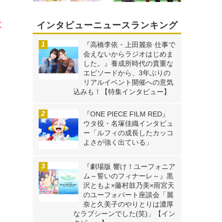
意
インタビューニュースランキング
『高橋李依・上田麗奈 仕事で
会えないからラジオはじめま
した。』養成所時代の貴重な
エピソードから、3年ぶりの
リアルイベント開催への意気
込みも！【特集インタビュー】
『ONE PIECE FILM RED』
ウタ役・名塚佳織インタビュ
ー「ルフィの成長したカッコ
よさが強く出ている」
『劇場版 響け！ユーフォニア
ム～誓いのフィナーレ～』黒
沢ともよ×藤村鼓乃美×雨宮天
のユーフォパート座談会「麗
奈と久美子のやりとりは濃厚
なラブシーンでした(笑)」【イン