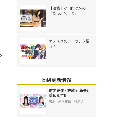
【連載】小日向ゆかの
『あっぷでーと』
う
オススメのアニラジを紹
介！
わ
の
も
よ
番組更新情報
紡木吏佐・林鼓子 新番組
始めます!!
出演：紡木吏佐、林鼓子
た