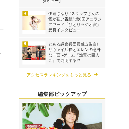
タビュー】
伊達さゆり “スタッフさんの
愛が強い番組” 第8回アニラジ
アワード「ひとりラジオ賞」
受賞インタビュー
とある調査兵団員独占告白!
リヴァイ兵長とエレンの意外
流
な一面 -ゲーム『進撃の巨人
含
２』で判明する!?
アクセスランキングをもっと見る
編集部ピックアップ
』