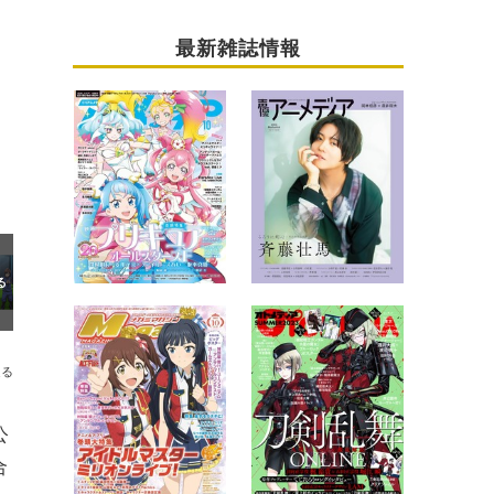
最新雑誌情報
送る
公
合