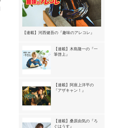
の
固
【連載】河西健吾の『趣味のアレコレ』
き
【連載】木島隆一の『一
筆啓上』
【連載】阿座上洋平の
『アザキャン！』
【連載】桑原由気の『ろ
ぐはうす』