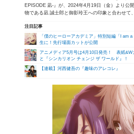
EPISODE 凪-』が、2024年4月19日（金）
物である凪 誠士郎と御影玲王への印象と合わせて
注目記事
「僕のヒーローアカデミア」特別短編「I am a 
生に！先行場面カットが公開
アニメディア5月号は4月10日発売！ 表紙&Wカ
と『シンカリオン チェンジ ザ ワールド』！
【連載】河西健吾の『趣味のアレコレ』