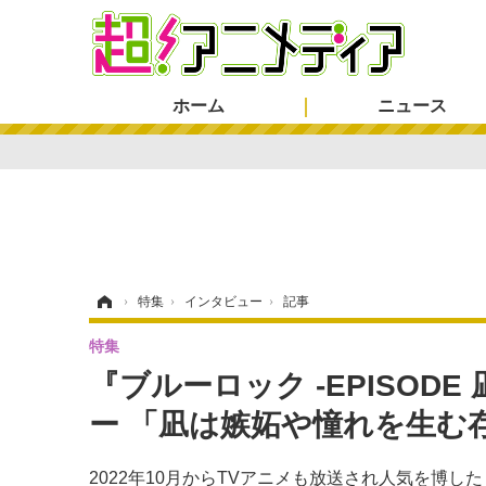
ホーム
ニュース
ホーム
›
特集
›
インタビュー
›
記事
特集
『ブルーロック -EPISOD
ー 「凪は嫉妬や憧れを生む
2022年10月からTVアニメも放送され人気を博し