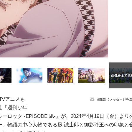
らTVアニメも
編集部にメッセージを
社「週刊少年
ク -EPISODE 凪-』が、2024年4月19日（金）より
ー。物語の中心人物である凪 誠士郎と御影玲王への印象と