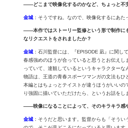
――どこまで映像化するのかなど、ちょっと不
金城
：そうですね。なので、映像化するにあた
――本作ではストーリー監修という形で制作に
なリクエストをされましたか？
金城
：石川監督には、『EPISODE 凪』に
春感強めのほうが合っていると思うとお伝えし
っていて、達観しているというキャラクターな
物語は、王道の青春スポーツマンガの文法もひ
本編とはちょっとテイストが違うほうがいいの
り強固に描いていただけたら、というお話をし
――映像になることによって、そのキラキラ感
金城
：そうだと思います。監督からも「そうい
ので、そこが見どころになっていると思います