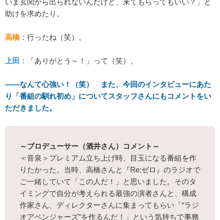
いま玄関から出られないんだけど、来てもらってもいい？」と
助けを求めたり。
高橋
：行ったね（笑）。
上田
：「ありがとう～！」って（笑）。
――なんて心強い！（笑） また、今回のインタビューにあた
り「番組の馴れ初め」についてスタッフさんにもコメントをい
ただきました。
～プロデューサー（酒井さん）コメント～
＜音泉＞プレミアム立ち上げ時、目玉になる番組を作
りたかった。当時、高橋さんと『Re:ゼロ』のラジオで
ご一緒していて「この人だ！」と思いました。そのタ
イミングで自分が考えられる最強の演者さんと、構成
作家さん、ディレクターさんに集まってもらい「“ラジ
オアベンジャーズ”を作るんだ！」という気持ちで事務