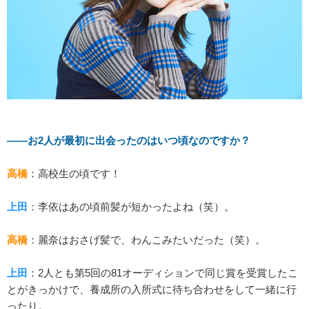
――お2人が最初に出会ったのはいつ頃なのですか？
高橋
：高校生の頃です！
上田
：李依はあの頃前髪が短かったよね（笑）。
高橋
：麗奈はおさげ髪で、わんこみたいだった（笑）。
上田
：2人とも第5回の81オーディションで同じ賞を受賞したこ
とがきっかけで、養成所の入所式に待ち合わせをして一緒に行
ったり。