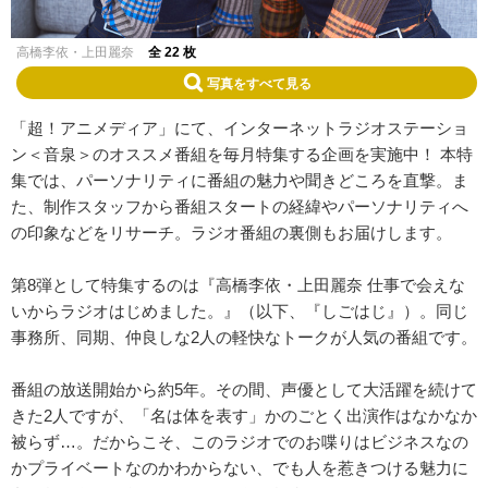
高橋李依・上田麗奈
全 22 枚
写真をすべて見る
「超！アニメディア」にて、インターネットラジオステーショ
ン＜音泉＞のオススメ番組を毎月特集する企画を実施中！ 本特
集では、パーソナリティに番組の魅力や聞きどころを直撃。ま
た、制作スタッフから番組スタートの経緯やパーソナリティへ
の印象などをリサーチ。ラジオ番組の裏側もお届けします。
第8弾として特集するのは『高橋李依・上田麗奈 仕事で会えな
いからラジオはじめました。』（以下、『しごはじ』）。同じ
事務所、同期、仲良しな2人​​の軽快なトークが人気の番組です。
番組の放送開始から約5年。その間、声優として大活躍を続けて
きた2人​​ですが、「名は体を表す」かのごとく出演作はなかなか
被らず…。だからこそ、このラジオでのお喋りはビジネスなの
かプライベートなのかわからない、でも人を惹きつける魅力に