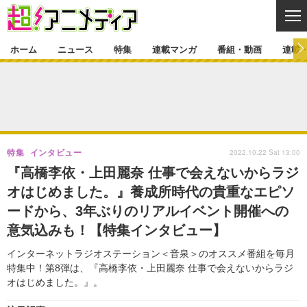
CL
ホーム
ニュース
特集
連載マンガ
番組・動画
連載
ニュース
ニュース一覧
アニメ
特集
ゲーム・アプリ
マンガ
特集一覧
カバー
連載マンガ
2022.10.22 Sat 13:00
特集
インタビュー
映画
音楽
インタビュー
レポート
連載マンガ一覧
連載一覧
番組・動画
『高橋李依・上田麗奈 仕事で会えないからラジ
グッズ
イベント
オはじめました。』養成所時代の貴重なエピソ
ラキりす
番組・動画一覧
ラジオ
連載・ブログ
ードから、3年ぶりのリアルイベント開催への
声優
コスプレ
動画
連載・ブログ一覧
コラム
意気込みも！【特集インタビュー】
舞台
新帝スタ
編集部ブログ・お知らせ
インターネットラジオステーション＜音泉＞のオススメ番組を毎月
特集中！第8弾は、『高橋李依・上田麗奈 仕事で会えないからラジ
オはじめました。』。