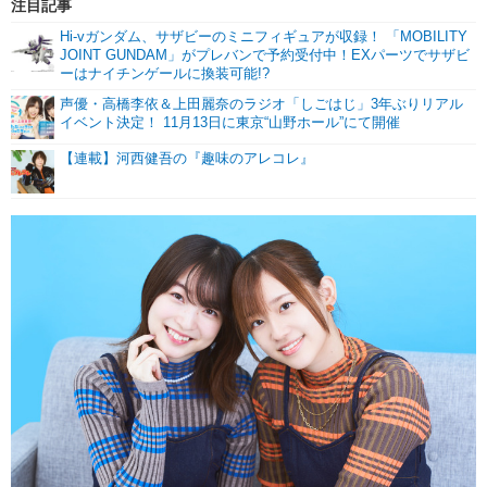
注目記事
Hi-vガンダム、サザビーのミニフィギュアが収録！ 「MOBILITY
JOINT GUNDAM」がプレバンで予約受付中！EXパーツでサザビ
ーはナイチンゲールに換装可能!?
声優・高橋李依＆上田麗奈のラジオ「しごはじ」3年ぶりリアル
イベント決定！ 11月13日に東京“山野ホール”にて開催
【連載】河西健吾の『趣味のアレコレ』