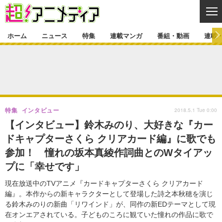
CL
ホーム
ニュース
特集
連載マンガ
番組・動画
連載
ニュース
ニュース一覧
アニメ
特集
ゲーム・アプリ
マンガ
特集一覧
カバー
連載マンガ
2018.5.1 Tue 0:00
特集
インタビュー
映画
音楽
インタビュー
レポート
連載マンガ一覧
連載一覧
番組・動画
【インタビュー】鈴木みのり、大好きな『カー
グッズ
イベント
ドキャプターさくら クリアカード編』に歌でも
ラキりす
番組・動画一覧
ラジオ
連載・ブログ
参加！ 憧れの坂本真綾作詞曲とのWタイアッ
声優
コスプレ
動画
連載・ブログ一覧
コラム
プに「幸せです」
舞台
新帝スタ
編集部ブログ・お知らせ
現在放送中のTVアニメ『カードキャプターさくら クリアカード
編』。本作からの新キャラクターとして登場した詩之本秋穂を演じ
る鈴木みのりの新曲「リワインド」が、同作の新EDテーマとして現
在オンエアされている。子どものころに観ていた憧れの作品に歌で