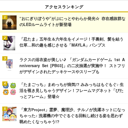
アクセスランキング
“おにぎりぼうや”がぷにっとやわらか発光☆ 存在感抜群な
のLEDルームライトが新登場
「忍たま」五年生＆六年生をイメージ！手裏剣、髪を結う
仕草…和の趣を感じさせる「MAYLA」パンプス
ラクスの浴衣姿が美しい♪ 「ガンダムカードゲーム 1st A
nniversary Set [PB03]」の二次抽選が実施中！ ストフリ
がデザインされたデッキケースやスリーブも
「たまごっち」まめっちが病気!? みみっちはもぐもぐ♪ 生
活を覗き見しちゃうデザイン！フレームマグネット「ぴた
っとフレーム」登場☆
「東方Project」霊夢、魔理沙、チルノが洗濯ネットになっ
ちゃった♪ 洗濯機の中でぐるぐる回転し続ける姿を思わず
眺めたくなっちゃう!?