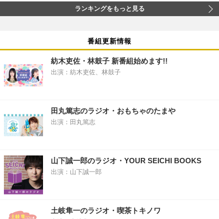
ランキングをもっと見る
番組更新情報
紡木吏佐・林鼓子 新番組始めます!!
出演：紡木吏佐、林鼓子
田丸篤志のラジオ・おもちゃのたまや
出演：田丸篤志
山下誠一郎のラジオ・YOUR SEICHI BOOKS
出演：山下誠一郎
土岐隼一のラジオ・喫茶トキノワ