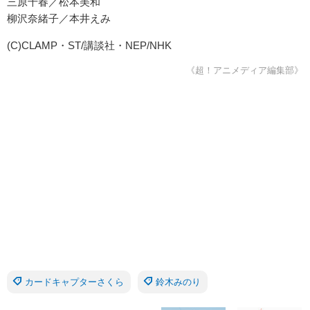
三原千春／松本美和
柳沢奈緒子／本井えみ
(C)CLAMP・ST/講談社・NEP/NHK
《超！アニメディア編集部》
カードキャプターさくら
鈴木みのり