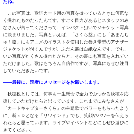
たね。
この写真は、歌詞カード用の写真を撮っているときに何気な
く撮れたものだったんです。すごく目力があるとスタッフのみ
なさんが言ってくださって、インパクト狙いでジャケット写真
に決まりました。写真といえば、「さくら盤」にも「あまんち
ゅ！盤」にもアニメのイラストを使用した巻き帯型のアナザー
ジャケットが付くんですが、ふだん裏は白紙なんです。でも、
いい写真がたくさん撮れたからと、その裏にも写真を入れてい
ただけました。歌はもちろん自信作ですが、写真にもぜひ注目
していただきたいです。
――最後に、読者にメッセージをお願いします。
秋穂役としては、何事も一生懸命で全力でぶつかる秋穂を応
援していただけたらと思っています。これまでにみなさんが
『カードキャプターさくら』の主題歌でパワーをもらったよう
に、新ＥＤとなる「リワインド」でも、笑顔やパワーを伝えら
れたらと思っています。ライブやイベントなどにもぜひ遊びに
きてください。