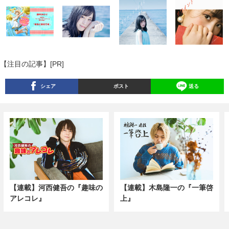
【注目の記事】[PR]
シェア
ポスト
送る
【連載】河西健吾の『趣味の
【連載】木島隆一の『一筆啓
アレコレ』
上』