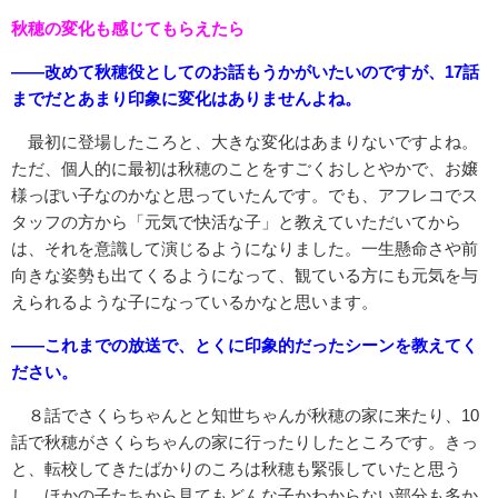
秋穂の変化も感じてもらえたら
――改めて秋穂役としてのお話もうかがいたいのですが、17話
までだとあまり印象に変化はありませんよね。
最初に登場したころと、大きな変化はあまりないですよね。
ただ、個人的に最初は秋穂のことをすごくおしとやかで、お嬢
様っぽい子なのかなと思っていたんです。でも、アフレコでス
タッフの方から「元気で快活な子」と教えていただいてから
は、それを意識して演じるようになりました。一生懸命さや前
向きな姿勢も出てくるようになって、観ている方にも元気を与
えられるような子になっているかなと思います。
――これまでの放送で、とくに印象的だったシーンを教えてく
ださい。
８話でさくらちゃんとと知世ちゃんが秋穂の家に来たり、10
話で秋穂がさくらちゃんの家に行ったりしたところです。きっ
と、転校してきたばかりのころは秋穂も緊張していたと思う
し、ほかの子たちから見てもどんな子かわからない部分も多か