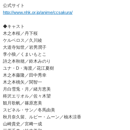
公式サイト
http://www.nhk.or.jp/anime/ccsakura/
◆キャスト
木之本桜／丹下桜
ケルベロス／久川綾
大道寺知世／岩男潤子
李小狼／くまいもとこ
詩之本秋穂／鈴木みのり
ユナ・D・海渡／花江夏樹
木之本藤隆／田中秀幸
木之本桃矢／関智一
月白雪兎・月／緒方恵美
柊沢エリオル／佐々木望
観月歌帆／篠原恵美
スピネル・サン／冬馬由美
秋月奈久留、ルビー・ムーン／柚木涼香
山崎貴史／宮﨑一成