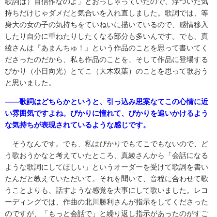
歌詞は）自信作なのよ」とおっしゃっていたので、浮ついた気
持ちだけじゃダメだと気合いを入れ直しました。歌詞では、等
身大の女の子の気持ちをていねいに描いているので、感情移入
したり自分に重ねたりしたくなる部分も多いんです。でも、真
綾さんは『あまんちゅ！』という作品のことを思って書いてく
ださったのだから、私も作品のことを、そして作品に登場する
ぴかり（小日向光）とてこ（大木双葉）のことを思って歌おう
と思いました。
――歌詞はどちらかというと、引っ込み思案なてこの心情に近
い雰囲気ですよね。ぴかりに憧れて、ぴかりを追いかけるよう
な気持ちが表現されているような感じです。
そうなんです。でも、私はぴかりでもてこでもないので、ど
う歌おうかなと考えていたところ、真綾さんから「会話になる
ような歌詞にしてほしい」というオーダーを受けて歌詞を書い
たんだと教えていただいて。それを聞いて、音程に合わせて歌
うことよりも、話すような感覚を大事にして歌いました。レコ
ーディングでは、作曲の北川勝利さんが指示をしてくださった
のですが、「もっと会話で」と繰り返し指示があったのがすご