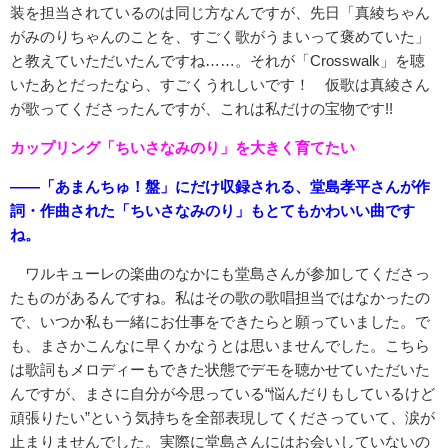
装を担当されているのは同じ方なんですが、先日「真綾ちゃん
がみのりちゃんのことを、すごく歌がうまいって褒めていた」
と教えていただいたんですね……。それが「Crosswalk」を聴
いたあとだったなら、すごくうれしいです！ 仮歌は真綾さん
が歌ってくださったんですが、これは私だけの宝物です!!
カップリング「ちいさなみのり」を大きく育てたい
――「あまんちゅ！盤」にだけ収録される、堂島孝平さんが作
詞・作曲された「ちいさなみのり」もとてもかわいい曲です
ね。
ワルキューレの楽曲のなかにも堂島さんが参加してくださっ
たものがあるんですね。私はその歌の歌唱担当ではなかったの
で、いつか私も一緒にお仕事をできたらと願っていました。で
も、まさかこんなに早くかなうとは思いませんでした。こちら
は歌詞もメロディーもできた状態でデモを聴かせていただいた
んですが、まさに自分が今思っている“悩んだりもしているけど
頑張りたい”という気持ちを全部表現してくださっていて、涙が
止まりませんでした。実際に堂島さんにはお会いしていないの