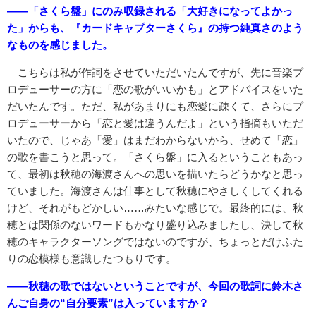
――「さくら盤」にのみ収録される「大好きになってよかっ
た」からも、『カードキャプターさくら』の持つ純真さのよう
なものを感じました。
こちらは私が作詞をさせていただいたんですが、先に音楽プ
ロデューサーの方に「恋の歌がいいかも」とアドバイスをいた
だいたんです。ただ、私があまりにも恋愛に疎くて、さらにプ
ロデューサーから「恋と愛は違うんだよ」という指摘もいただ
いたので、じゃあ「愛」はまだわからないから、せめて「恋」
の歌を書こうと思って。「さくら盤」に入るということもあっ
て、最初は秋穂の海渡さんへの思いを描いたらどうかなと思っ
ていました。海渡さんは仕事として秋穂にやさしくしてくれる
けど、それがもどかしい……みたいな感じで。最終的には、秋
穂とは関係のないワードもかなり盛り込みましたし、決して秋
穂のキャラクターソングではないのですが、ちょっとだけふた
りの恋模様も意識したつもりです。
――秋穂の歌ではないということですが、今回の歌詞に鈴木さ
んご自身の“自分要素”は入っていますか？