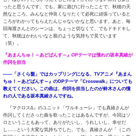
ったと思うんです。でも、家に遊びに行ったことで、秋穂の天
然なところ、みんなと仲良くなりたくて必死に頑張っていると
ころがわかってもらえたんじゃないかなと思います。あと、毎
回海渡さんとのシーンは、ちょっと切なくて、でもドキドキし
て、秋穂はかわいいなと親のような気持ちで見ています
（笑）。
『あまんちゅ！～あどばんす～』OPテーマは憧れの坂本真綾が
作詞を担当
――「さくら盤」ではカップリングになる、TVアニメ『あまん
ちゅ！～あどばんす～』のOPテーマ「Crosswalk」についても
教えてください。この曲は、作詞を担当したのが鈴木さんの憧
れの人である坂本真綾さんですね。
『マクロスΔ』のユニット「ワルキューレ」でも真綾さんが
作詞してくださった曲を歌ったことはあるんですが、今回はソ
ロということもあって、ありがたいし、うれしいし、幸せだ
し……という大変な気持ちでした。でも、真綾さんが「（この