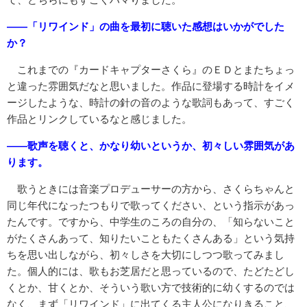
――「リワインド」の曲を最初に聴いた感想はいかがでした
か？
これまでの『カードキャプターさくら』のＥＤとまたちょっ
と違った雰囲気だなと思いました。作品に登場する時計をイメ
ージしたような、時計の針の音のような歌詞もあって、すごく
作品とリンクしているなと感じました。
――歌声を聴くと、かなり幼いというか、初々しい雰囲気があ
ります。
歌うときには音楽プロデューサーの方から、さくらちゃんと
同じ年代になったつもりで歌ってください、という指示があっ
たんです。ですから、中学生のころの自分の、「知らないこと
がたくさんあって、知りたいこともたくさんある」という気持
ちを思い出しながら、初々しさを大切にしつつ歌ってみまし
た。個人的には、歌もお芝居だと思っているので、たどたどし
くとか、甘くとか、そういう歌い方で技術的に幼くするのでは
なく、まず「リワインド」に出てくる主人公になりきること、