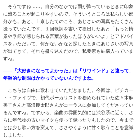
そうですね……。自分のなかでは雨が降っているときに印象
に残ることが起こりやすいので、そういうところは私らしい部
分かも。あと、上京したてのころ、あじさいの写真をたくさん
撮っていたんです。１回歌詞を書いて提出したあと「もっと情
景や季節が感じられる言葉があったほうがいいよ」とアドバイ
スをいただいて、何かないかなと探したときにあじさいの写真
が出てきて、それを盛り込んだので、私要素も結構入っていま
すね。
――「大好きになってよかった」は「リワインド」と違って、
年齢的な制限はかかっていないんですよね。
こちらは自由に歌わせていただきました。今回は、ピチカー
ト・ファイヴで、初代ボーカリストを務められていた佐々木麻
美子さんと高浪慶太郎さんがコーラスに参加してくださってい
るんですね。ですから、楽曲の雰囲気的には渋谷系に近く、さ
らに年代物の古いマイクを使って録ったりもしたので、今まで
とは少し歌い方を変えて、ささやくように甘く歌うことを意識
しました。