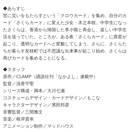
◆あらすじ
世に災いをもたらすという「クロウカード」を集め、自分のカ
ード「さくらカード」に変えた少女・木之本桜。中学生になっ
たさくらは、香港から帰国した李小狼と再会し、楽しい中学生
活を送っていた。ところが、ある夜「さくらカード」に異変が
起こり、透明なカードへと変貌してしまう。さらに、さくらた
ちが暮らす友枝町では不思議な出来事が起こり始め、さくらは
再びカードを集めることになる。
◆スタッフ
原作／CLAMP（講談社刊「なかよし」連載中）
監督／浅香守聖
シリーズ構成・脚本／大川七瀬
コスチュームデザイン・カードデザイン／もこな
キャラクターデザイン／濱田邦彦
音響監督／三間雅文
音楽／根岸貴幸
アニメーション制作／マッドハウス