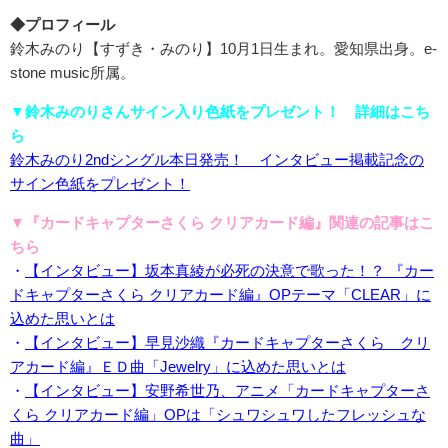
◆プロフィール
鈴木みのり【すずき・みのり】10月1日生まれ。愛知県出身。e-
stone music所属。
▼鈴木みのりさんサイン入り色紙をプレゼント！ 詳細はこち
ら
鈴木みのり2ndシングル本日発売！ インタビュー掲載記念の
サイン色紙をプレゼント！
▼『カードキャプターさくら クリアカード編』関連の記事はこ
ちら
・
【インタビュー】坂本真綾が必死の決意で歌った！？ 『カー
ドキャプターさくら クリアカード編』OPテーマ「CLEAR」に
込めた思いとは
・
【インタビュー】早見沙織『カードキャプターさくら クリ
アカード編』ＥＤ曲「Jewelry」に込めた思いとは
・
【インタビュー】安野希世乃、アニメ「カードキャプターさ
くら クリアカード編」OPは「シュワシュワしたフレッシュな
曲」