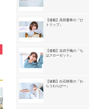
【連載】高田憂希の『ひ
トリップ』
【連載】吉武千颯の『ち
はクローゼット』
【連載】白石晴香の『わ
らうわらびー』