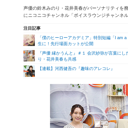
声優の鈴木みのり・花井美春がパーソナリティを務め
にニコニコチャンネル「ボイスラウンジチャンネ
注目記事
「僕のヒーローアカデミア」特別短編「I am a 
生に！先行場面カットが公開
『声優 縁かうんと』＃１ 会沢紗弥が言葉に
り・花井美春も共感
【連載】河西健吾の『趣味のアレコレ』