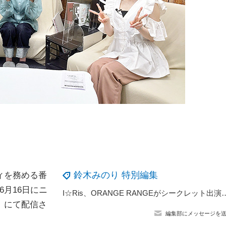
鈴木みのり 特別編集
ィを務める番
6月16日にニ
I☆Ris、ORANGE RANGEがシークレット出演！豪華コラボで観客を熱狂させた「ANI
」にて配信さ
編集部にメッセージを