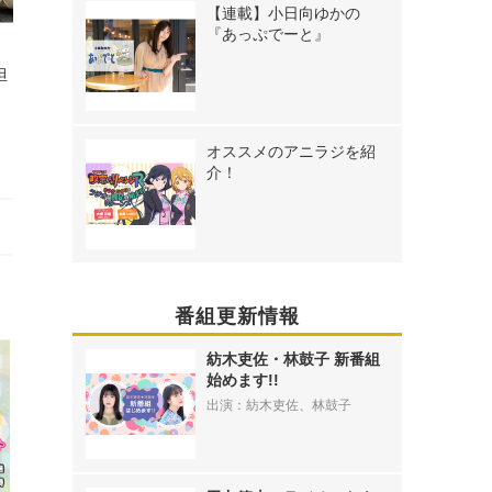
【連載】小日向ゆかの
『あっぷでーと』
担
オススメのアニラジを紹
介！
番組更新情報
紡木吏佐・林鼓子 新番組
始めます!!
出演：紡木吏佐、林鼓子