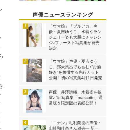
ル
声優ニュースランキング
「ウマ娘」「ブルアカ」声
優・夏吉ゆうこ、水着やラン
ジェリー姿も大胆にチャレン
デ
ジ♪ファースト写真集が発売
そ
決定
ら
「ウマ娘」声優・夏吉ゆう
こ、露天風呂でも呑む♪“お酒
好き”を象徴する先行カット
田
公開！初の写真集4月1日発売
を
声優・井澤詩織、水着姿を披
ル
露♪ 1st写真集「mascotte」通
ジ
常版＆限定版の表紙公開！
に
真
「コナン」毛利蘭役の声優・
ル
山崎和佳奈さん逝去― 新一