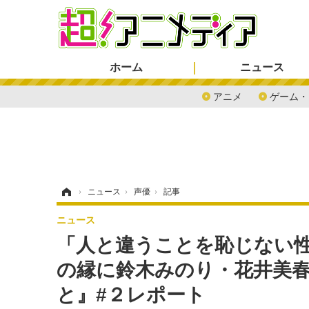
ホーム
ニュース
アニメ
ゲーム・
ホーム
›
ニュース
›
声優
›
記事
ニュース
「人と違うことを恥じない
の縁に鈴木みのり・花井美春
と』#２レポート