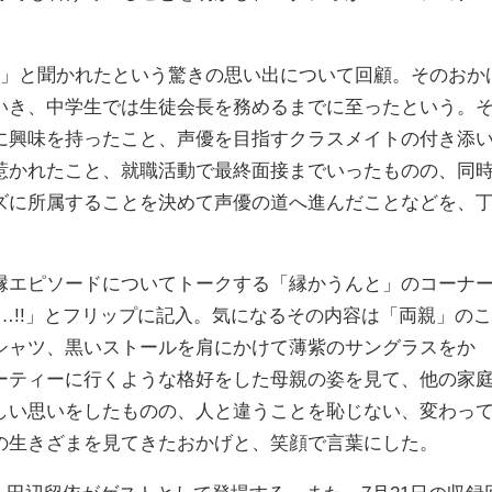
」と聞かれたという驚きの思い出について回顧。そのおか
いき、中学生では生徒会長を務めるまでに至ったという。
に興味を持ったこと、声優を目指すクラスメイトの付き添
惹かれたこと、就職活動で最終面接までいったものの、同
ズに所属することを決めて声優の道へ進んだことなどを、
エピソードについてトークする「縁かうんと」のコーナ
…!!」とフリップに記入。気になるその内容は「両親」のこ
シャツ、黒いストールを肩にかけて薄紫のサングラスをか
ーティーに行くような格好をした母親の姿を見て、他の家
しい思いをしたものの、人と違うことを恥じない、変わっ
の生きざまを見てきたおかげと、笑顔で言葉にした。