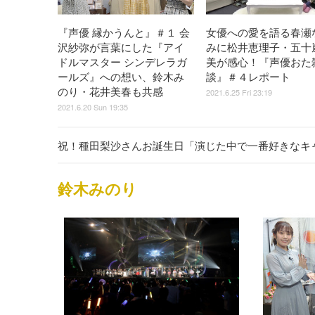
『声優 縁かうんと』＃１ 会
女優への愛を語る春瀬
沢紗弥が言葉にした『アイ
みに松井恵理子・五十
ドルマスター シンデレラガ
美が感心！『声優おた
ールズ』への想い、鈴木み
談』＃４レポート
のり・花井美春も共感
2021.6.25 Fri 23:19
2021.6.20 Sun 19:35
祝！種田梨沙さんお誕生日「演じた中で一番好きなキ
鈴木みのり