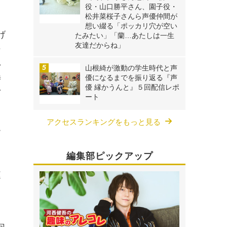
役・山口勝平さん、園子役・
松井菜桜子さんら声優仲間が
想い綴る「ポッカリ穴が空い
げ
たみたい」「蘭…あたしは一生
友達だからね」
そ
い
山根綺が激動の学生時代と声
優になるまでを振り返る『声
時
優 縁かうんと』５回配信レポ
丁
ート
アクセスランキングをもっと見る
ー
編集部ピックアップ
庭
て