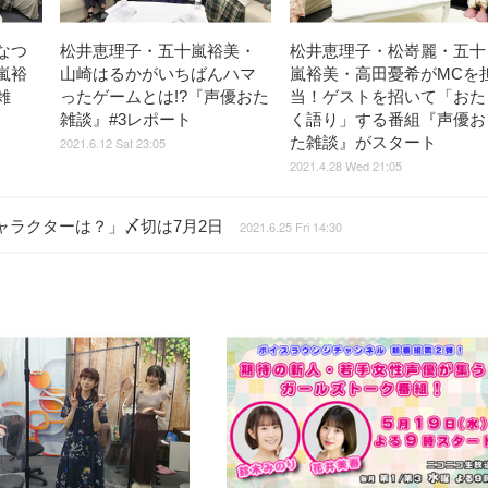
なつ
松井恵理子・五十嵐裕美・
松井恵理子・松嵜麗・五十
嵐裕
山崎はるかがいちばんハマ
嵐裕美・高田憂希がMCを
雑
ったゲームとは!?『声優おた
当！ゲストを招いて「おた
雑談』#3レポート
く語り」する番組『声優お
た雑談』がスタート
2021.6.12 Sat 23:05
2021.4.28 Wed 21:05
ャラクターは？」〆切は7月2日
2021.6.25 Fri 14:30