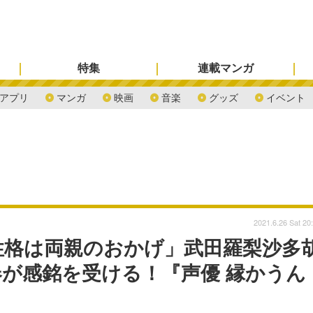
特集
連載マンガ
アプリ
マンガ
映画
音楽
グッズ
イベント
2021.6.26 Sat 20
性格は両親のおかげ」武田羅梨沙多
が感銘を受ける！『声優 縁かうん