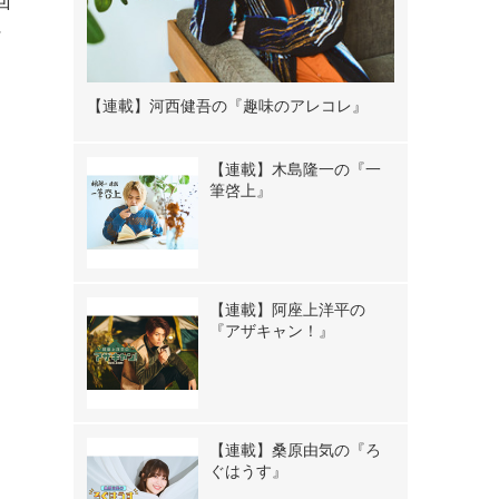
回
ン
【連載】河西健吾の『趣味のアレコレ』
【連載】木島隆一の『一
筆啓上』
【連載】阿座上洋平の
『アザキャン！』
》
【連載】桑原由気の『ろ
ぐはうす』