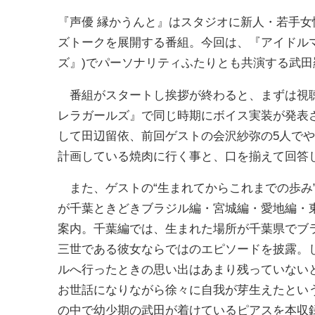
『声優 縁かうんと』はスタジオに新人・若手
ズトークを展開する番組。今回は、『アイドルマ
ズ』)でパーソナリティふたりとも共演する武
番組がスタートし挨拶が終わると、まずは視聴
レラガールズ』で同じ時期にボイス実装が発表
して田辺留依、前回ゲストの会沢紗弥の5人でや
計画している焼肉に行く事と、口を揃えて回答
また、ゲストの“生まれてからこれまでの歩み
が千葉ときどきブラジル編・宮城編・愛地編・
案内。千葉編では、生まれた場所が千葉県でブ
三世である彼女ならではのエピソードを披露。
ルへ行ったときの思い出はあまり残っていない
お世話になりながら徐々に自我が芽生えたとい
の中で幼少期の武田が着けているピアスを本収