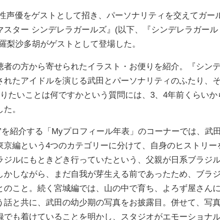
女性声優をゲストとして招き、パーソナリティを交えてガー
スター シンデレラガールズ』(以下、『シンデレラガール
田羅梨沙多胡がゲストとして登場した。
者の方から寄せられたイラスト・お便りを紹介。『シン
されたアイドルを演じる武田とパーソナリティのふたり、
りたいことは何ですかという質問には、3、4年前くらいか
した。
”を紹介する「Myプロフィール年表」のコーナーでは、武
東京編という4つのカテゴリーに分けて、自身のヒストリー
ラジルにもときどき行っていたという、父親が日系ブラジ
しかしながら、まだ自我が芽生える前であったため、ブラ
とのこと。続く宮城編では、山の中で育ち、よろず屋さん
う話と共に、武田の幼少期の写真をお披露目。併せて、写
録でも着けていることを明かし、スタジオがエモーショナ