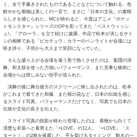
く、全て手書きされたものであることなどについて触れる。色
鮮やかな着物は美しくの一言で、まさに「日本の文化」の素晴
らしさを感じられた。MCが終わると、今度はアニメ『ポケッ
トモンスター』シリーズのOPを彩ってきた「ベストウィッシ
ュ!」「アローラ」を立て続けに披露。作品で松本が演じるサト
シの相棒である「ピカチュウ」カラーのペンライトが会場には
咲き誇り、子供から大人まで笑顔になっていた。
そんな盛り上がる会場を違う形で熱くさせたのは、葉隠の演
舞。和太鼓を使った力強いパフォーマンス、また見事な槍術に
会場からは惜しみない拍手が送られた。
演舞の後に舞台後方のスクリーンに映し出されたのは、松本
がこれまで着てきた和服、また桜の花など、日本の伝統を感じ
るスライド写真。パフォーマンスだけでなく、写真でも日本の
伝統や文化の良さを伝えた。
スライド写真の投影が終わり登場したのは、着物から白くて
清楚な衣装へと着替えた「=LOVE」の12人。「=LOVE」「ス
タート！」の2曲を披露した。手を挙げるタイミング、動きの一