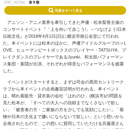
DSC_0270re
全 9 枚
写真をすべて見る
アニソン・アニメ業界を牽引してきた声優・松本梨香主催の
コンサートイベント『「上を向いて歩こう!」～つなげよう!日本
伝統文化』が2018年4月1日(日)に横浜市南公会堂にて行われ
た。本イベントには松本のほかに、声優アイドルグループの＝L
OVE、ヒューマンビートボックスのプレイヤー・TATSUYA、ブ
レイクダンスのプレイヤーであるJyunki、和太鼓パフォーマン
ス集団・葉隠が出演。それぞれが得意なパフォーマンスを披露
した。
イベントがスタートすると、まずは司会の黒田カントリーク
ラブから本イベントの企画趣旨説明が行われる。本イベント
は、晴れ着販売・貸衣装の会社「はれのひ」(横浜市)の問題を
見た松本が、「すべての大人への信頼までなくさないで欲し
い」「被害者の方・ご家族の方を少しでも笑顔にしたい」「着
物や日本の文化まで嫌いにならないで欲しい」という想いから
企画されたもので、この想いに賛同していただける呉服屋さん