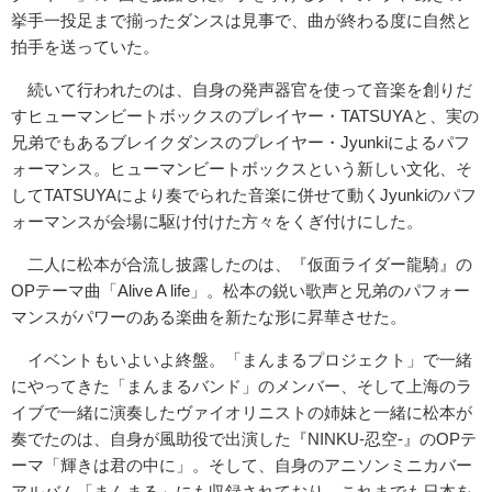
挙手一投足まで揃ったダンスは見事で、曲が終わる度に自然と
拍手を送っていた。
続いて行われたのは、自身の発声器官を使って音楽を創りだ
すヒューマンビートボックスのプレイヤー・TATSUYAと、実の
兄弟でもあるブレイクダンスのプレイヤー・Jyunkiによるパフ
ォーマンス。ヒューマンビートボックスという新しい文化、そ
してTATSUYAにより奏でられた音楽に併せて動くJyunkiのパフ
ォーマンスが会場に駆け付けた方々をくぎ付けにした。
二人に松本が合流し披露したのは、『仮面ライダー龍騎』の
OPテーマ曲「Alive A life」。松本の鋭い歌声と兄弟のパフォー
マンスがパワーのある楽曲を新たな形に昇華させた。
イベントもいよいよ終盤。「まんまるプロジェクト」で一緒
にやってきた「まんまるバンド」のメンバー、そして上海のラ
イブで一緒に演奏したヴァイオリニストの姉妹と一緒に松本が
奏でたのは、自身が風助役で出演した『NINKU-忍空-』のOPテ
ーマ「輝きは君の中に」。そして、自身のアニソンミニカバー
アルバム「まんまる」にも収録されており、これまでも日本を