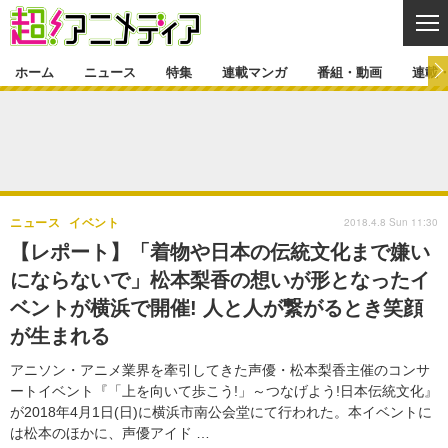
CL
ホーム
ニュース
特集
連載マンガ
番組・動画
連載
ニュース
ニュース一覧
アニメ
特集
ゲーム・アプリ
マンガ
特集一覧
カバー
連載マンガ
2018.4.8 Sun 11:30
ニュース
イベント
映画
音楽
インタビュー
レポート
連載マンガ一覧
連載一覧
番組・動画
【レポート】「着物や日本の伝統文化まで嫌い
グッズ
イベント
にならないで」松本梨香の想いが形となったイ
ラキりす
番組・動画一覧
ラジオ
連載・ブログ
ベントが横浜で開催! 人と人が繋がるとき笑顔
声優
コスプレ
動画
連載・ブログ一覧
コラム
が生まれる
舞台
新帝スタ
編集部ブログ・お知らせ
アニソン・アニメ業界を牽引してきた声優・松本梨香主催のコンサ
ートイベント『「上を向いて歩こう!」～つなげよう!日本伝統文化』
が2018年4月1日(日)に横浜市南公会堂にて行われた。本イベントに
は松本のほかに、声優アイド …