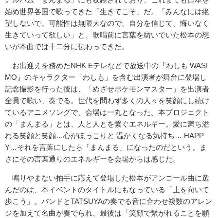
始め世界各国で歌ってきた「生きてこそ」だ。「みんなには絶
望しないで、可能性は無限大なので、自分を信じて、悔いなく
生きていって欲しい」と、歌唱前に言葉を紡いでいた松本の想
いが本曲では十二分に伝わってきた。
お出迎えを務めたNHK Eテレなどで放送中の『わしも WASI
MO』のキャラクター「わしも」を含む出演者が舞台に登場し
記念撮影を行った後は、「めざせポケモンマスター」を出演者
全員で歌い、奏でる。世代を問わず多くの人々を笑顔にし続け
ているアニメソングで、会場は一丸となった。本プロジェクト
の「まんまる」とは、人と人とを繋ぐエネルギー。愛に満ち溢
れる笑顔と笑顔…心がほっこりと 温かくなる気持ち… HAPP
Y…それを言葉にしたら「まんまる」になったのだという。ま
さにその言葉通りのエネルギーを会場からは感じた。
鳴りやまない拍手に応えて登場した松本がアンコール曲に選
んだのは、本イベントのタイトルにもなっている「上を向いて
歩こう」。バンドとTATSUYAの奏でる音に合わせ複数のアレン
ジを加えて名曲が奏でられ、最後は「笑顔で繋がれることを願