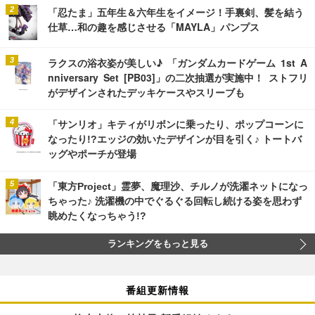
「忍たま」五年生＆六年生をイメージ！手裏剣、髪を結う
仕草…和の趣を感じさせる「MAYLA」パンプス
ラクスの浴衣姿が美しい♪ 「ガンダムカードゲーム 1st A
nniversary Set [PB03]」の二次抽選が実施中！ ストフリ
がデザインされたデッキケースやスリーブも
「サンリオ」キティがリボンに乗ったり、ポップコーンに
なったり!?エッジの効いたデザインが目を引く♪ トートバ
ッグやポーチが登場
「東方Project」霊夢、魔理沙、チルノが洗濯ネットになっ
ちゃった♪ 洗濯機の中でぐるぐる回転し続ける姿を思わず
眺めたくなっちゃう!?
ランキングをもっと見る
番組更新情報