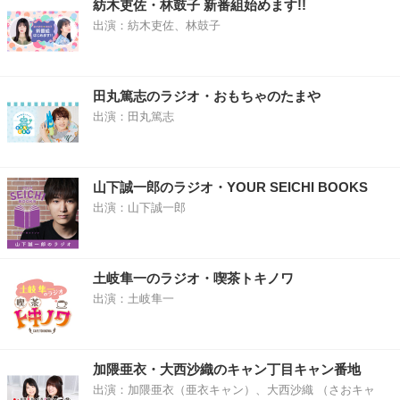
紡木吏佐・林鼓子 新番組始めます!!
出演：紡木吏佐、林鼓子
田丸篤志のラジオ・おもちゃのたまや
出演：田丸篤志
山下誠一郎のラジオ・YOUR SEICHI BOOKS
出演：山下誠一郎
土岐隼一のラジオ・喫茶トキノワ
出演：土岐隼一
加隈亜衣・大西沙織のキャン丁目キャン番地
出演：加隈亜衣（亜衣キャン）、大西沙織 （さおキャ