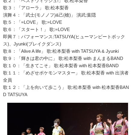
歌２：「ベストウィッシュ!」 歌:松本梨香
歌３：「アローラ」 歌:松本梨香
演舞４：「武士(モノノフ)&己(槍)」 演武:葉隠
歌５：「=LOVE」 歌:=LOVE
歌６：「スタート！」 歌:=LOVE
即興７：パフォーマンス:TATSUYA(ヒューマンビートボック
ス)、Jyunki(ブレイクダンス)
歌８：「Alive A life」 歌:松本梨香 with TATSUYA & Jyunki
歌９：「輝きは君の中に」 歌:松本梨香 with まんまるBAND
歌１０：「生きてこそ」 歌:松本梨香 with 松本梨香BAND
歌１１：「めざせポケモンマスター」 歌:松本梨香 with 出演者
全員
歌１２：「上を向いて歩こう」 歌:松本梨香 with 松本梨香BAN
D TATSUYA