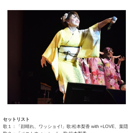
セットリスト
歌１：「顔晴れ、ワッショイ!」歌:松本梨香 with =LOVE、葉隠