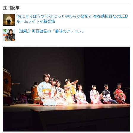
注目記事
“おにぎりぼうや”がぷにっとやわらか発光☆ 存在感抜群なのLED
ルームライトが新登場
【連載】河西健吾の『趣味のアレコレ』