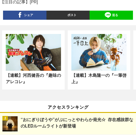
【注目の記事】[PR]
シェア
ポスト
送る
【連載】河西健吾の『趣味の
【連載】木島隆一の『一筆啓
アレコレ』
上』
アクセスランキング
“おにぎりぼうや”がぷにっとやわらか発光☆ 存在感抜群な
のLEDルームライトが新登場