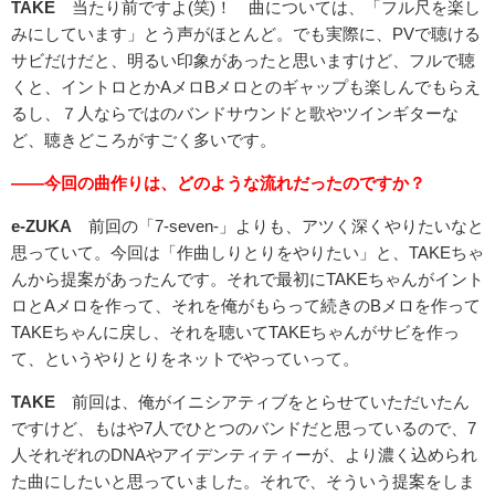
TAKE
当たり前ですよ(笑)！ 曲については、「フル尺を楽し
みにしています」とう声がほとんど。でも実際に、PVで聴ける
サビだけだと、明るい印象があったと思いますけど、フルで聴
くと、イントロとかAメロBメロとのギャップも楽しんでもらえ
るし、７人ならではのバンドサウンドと歌やツインギターな
ど、聴きどころがすごく多いです。
――今回の曲作りは、どのような流れだったのですか？
e-ZUKA
前回の「7-seven-」よりも、アツく深くやりたいなと
思っていて。今回は「作曲しりとりをやりたい」と、TAKEちゃ
んから提案があったんです。それで最初にTAKEちゃんがイント
ロとAメロを作って、それを俺がもらって続きのBメロを作って
TAKEちゃんに戻し、それを聴いてTAKEちゃんがサビを作っ
て、というやりとりをネットでやっていって。
TAKE
前回は、俺がイニシアティブをとらせていただいたん
ですけど、もはや7人でひとつのバンドだと思っているので、7
人それぞれのDNAやアイデンティティーが、より濃く込められ
た曲にしたいと思っていました。それで、そういう提案をしま