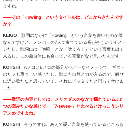
ますね。
――その「Howling」というタイトルは、どこからきたんです
か？
KEIGO
歌詞のなかに「Howling」という言葉を書いたのが僕
なんですけど、メンバーの7人で奏でている音がそういうイメー
ジだし、歌詞には「咆吼」とか「吠えろ！」という言葉も出て
来るし、この曲自体にも合っている言葉だなと思ったんです。
KOHSHI
AメロとBメロの部分がヘビーなイメージで、ギター
のリフも重々しい感じだし、歌にも自然と力が入るので、叫び
に近い歌だなと思っていて、それにピッタリだと思って付けま
した。
――歌詞の内容としては、メリオダスのなかで揺れているふた
つの面みたいな感じで、「7-seven-」と比べるとけっこうシリ
アスめですよね。
KOHSHI
そうですね。あえて硬い言葉を使っているところも