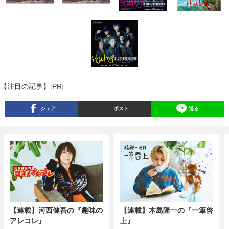
【注目の記事】[PR]
シェア
ポスト
送る
【連載】河西健吾の『趣味の
【連載】木島隆一の『一筆啓
アレコレ』
上』