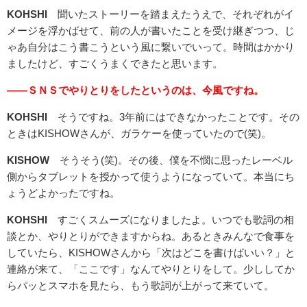
KOHSHI
聞いたストーリーを踏まえたうえで、それぞれがイ
メージを浮かばせて、前の人が書いたことを受け継ぎつつ、じ
ゃあ自分はこう書こうという風に繋いでいって。時間はかかり
ましたけど、すごくうまくできたと思います。
――ＳＮＳでやりとりをしたというのは、今風ですね。
KOHSHI
そうですね。3年前にはできなかったことです。その
ときはKISHOWさんが、ガラケーを使っていたので(笑)。
KISHOW
そうそう(笑)。その後、僕を不憫に思ったレーベル
側からタブレットを授かって使うようになっていて。本当にち
ょうどよかったですね。
KOHSHI
すごくスムーズになりましたよ。いつでも歌詞の相
談とか、やりとりができますからね。あるときみんなで食事を
していたら、KISHOWさんから「次はどこを書けばいい？」と
連絡が来て、「ここです」なんてやりとりをして。少ししてか
らパッとスマホを見たら、もう歌詞が上がって来ていて。