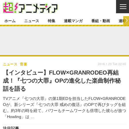
CL
ホーム
ニュース
特集
連載マンガ
番組・動画
連載
ニュース
ニュース一覧
アニメ
特集
ゲーム・アプリ
マンガ
特集一覧
カバー
連載マンガ
2018.1.23 Tue 22:00
ニュース
音楽
映画
音楽
インタビュー
レポート
連載マンガ一覧
連載一覧
番組・動画
【インタビュー】FLOW×GRANRODEO再結
グッズ
イベント
成！『七つの大罪』OPの進化した楽曲制作秘
ラキりす
番組・動画一覧
ラジオ
連載・ブログ
話を語る
声優
コスプレ
動画
連載・ブログ一覧
コラム
TVアニメ『七つの大罪』の第1期EDを担当したFLOW×GRANRODE
舞台
新帝スタ
Oが、新シリーズ『七つの大罪 戒めの復活』のOPで再びタッグを組
編集部ブログ・お知らせ
む。約3年の時を経て、パワーもチームワークも倍増した彼らが放つ
「Howling」は …
注目記事