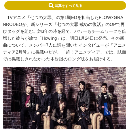
写真をすべて見る
TVアニメ『七つの大罪』の第1期EDを担当したFLOW×GRA
NRODEOが、新シリーズ『七つの大罪 戒めの復活』のOPで再
びタッグを組む。約3年の時を経て、パワーもチームワークも倍
増した彼らが放つ「Howling」は、明日1月24日に発売。その新
曲について、メンバー7人に話を聞いたインタビューが『アニメ
ディア2月号』に掲載中だが、「超！アニメディア」では、誌面
では掲載しきれなかった本対談のロング版をお届けする。