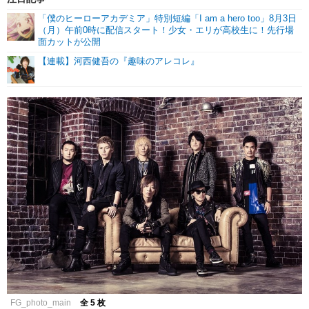
「僕のヒーローアカデミア」特別短編「I am a hero too」8月3日
（月）午前0時に配信スタート！少女・エリが高校生に！先行場
面カットが公開
【連載】河西健吾の『趣味のアレコレ』
FG_photo_main
全 5 枚