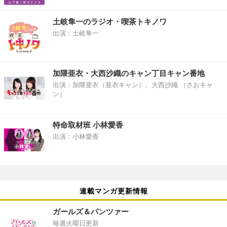
土岐隼一のラジオ・喫茶トキノワ
出演：土岐隼一
加隈亜衣・大西沙織のキャン丁目キャン番地
出演：加隈亜衣（亜衣キャン）、大西沙織 （さおキャ
ン）
特命取材班 小林愛香
出演：小林愛香
連載マンガ更新情報
ガールズ＆パンツァー
毎週火曜日更新