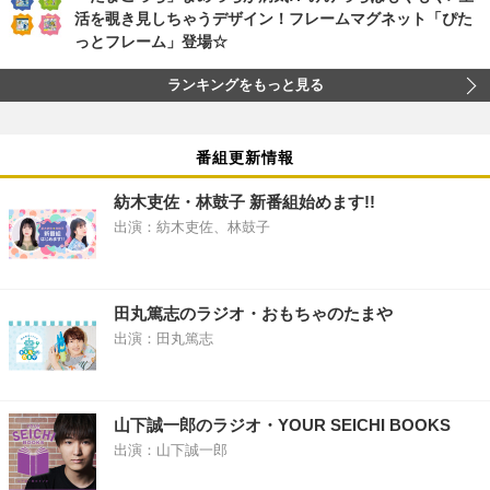
活を覗き見しちゃうデザイン！フレームマグネット「ぴた
っとフレーム」登場☆
ランキングをもっと見る
番組更新情報
紡木吏佐・林鼓子 新番組始めます!!
出演：紡木吏佐、林鼓子
田丸篤志のラジオ・おもちゃのたまや
出演：田丸篤志
山下誠一郎のラジオ・YOUR SEICHI BOOKS
出演：山下誠一郎