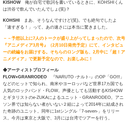
KISHOW
俺が自宅で歌詞を書いているときに、KOHSHIくん
は渋谷で飲んでいたんでしょ(笑)？
KOHSHI
まあ、そうなんですけど(笑)。でも絶句でしたよ
「速すぎる！」って。あの速さには本当に驚きました。
－－予想以上に7人のトークが盛り上がってしまったので、次号
『アニメディア3月号』（2月10日発売予定）にて、インタビュ
ーの続編をお届けする。そちらのロング版も、2月中に「超！ア
ニメディア」で更新予定なので、お楽しみに！
◆アーティストプロフィール
FLOW×GRANRODEO
『NARUTO -ナルト-』のOP「GO!!!」
などのヒットで知られ、南米やヨーロッパなど世界17カ国でも
人気のロックバンド・FLOW。声優としても活動するKISHOW
とギタリストのe-ZUKAによるユニット・GRANRODEO。アニ
ソン界では知らない者がいない２組によって2014年に結成され
た奇跡のユニット。同年に1stシングル「7-seven-」をリリー
ス。今月は東京と大阪で、3月には台湾でツアーを行う。