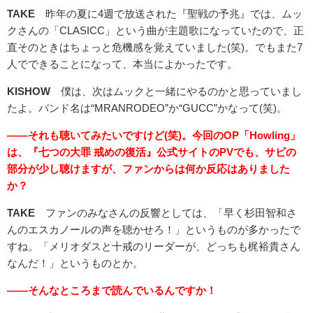
TAKE
昨年の夏に4週で放送された『聖戦の予兆』では、ムッ
クさんの「CLASICC」という曲が主題歌になっていたので、正
直そのときはちょっと危機感を覚えていました(笑)。でもまた7
人でできることになって、本当によかったです。
KISHOW
僕は、次はムックと一緒にやるのかと思っていまし
たよ。バンド名は“MRANRODEO”か“GUCC”かなって(笑)。
――それも聴いてみたいですけど(笑)。今回のOP「Howling」
は、『七つの大罪 戒めの復活』公式サイトのPVでも、サビの
部分が少し聴けますが、ファンからは何か反応はありました
か？
TAKE
ファンのみなさんの反響としては、「早く杉田智和さ
んのエスカノールの声を聴かせろ！」というものが多かったで
すね。「メリオダスと十戒のリーダーが、どっちも梶裕貴さん
なんだ！」というものとか。
――そんなところまで読んでいるんですか！