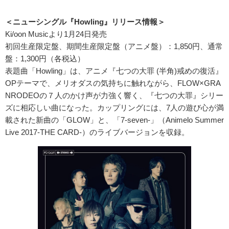
＜ニューシングル『Howling』リリース情報＞
Ki/oon Musicより1月24日発売
初回生産限定盤、期間生産限定盤（アニメ盤）：1,850円、通常
盤：1,300円（各税込）
表題曲「Howling」は、アニメ『七つの大罪 (半角)戒めの復活』
OPテーマで、メリオダスの気持ちに触れながら、FLOW×GRA
NRODEOの７人のかけ声が力強く響く、『七つの大罪』シリー
ズに相応しい曲になった。カップリングには、7人の遊び心が満
載された新曲の「GLOW」と、「7-seven-」（Animelo Summer
Live 2017-THE CARD-）のライブバージョンを収録。