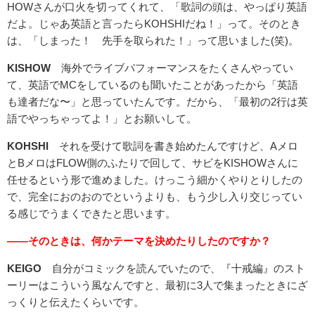
HOWさんが口火を切ってくれて、「歌詞の頭は、やっぱり英語
だよ。じゃあ英語と言ったらKOHSHIだね！」って。そのとき
は、「しまった！ 先手を取られた！」って思いました(笑)。
KISHOW
海外でライブパフォーマンスをたくさんやってい
て、英語でMCをしているのも聞いたことがあったから「英語
も達者だな〜」と思っていたんです。だから、「最初の2行は英
語でやっちゃってよ！」とお願いして。
KOHSHI
それを受けて歌詞を書き始めたんですけど、Aメロ
とBメロはFLOW側のふたりで回して、サビをKISHOWさんに
任せるという形で進めました。けっこう細かくやりとりしたの
で、完全におのおのでというよりも、もう少し入り交じってい
る感じでうまくできたと思います。
――そのときは、何かテーマを決めたりしたのですか？
KEIGO
自分がコミックを読んでいたので、『十戒編』のスト
ーリーはこういう風なんですと、最初に3人で集まったときにざ
っくりと伝えたくらいです。