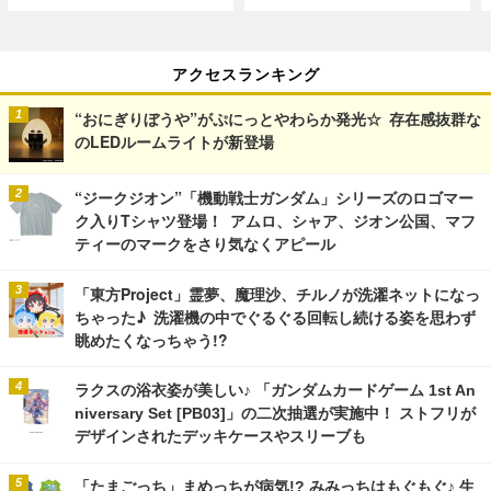
アクセスランキング
“おにぎりぼうや”がぷにっとやわらか発光☆ 存在感抜群な
のLEDルームライトが新登場
“ジークジオン”「機動戦士ガンダム」シリーズのロゴマー
ク入りTシャツ登場！ アムロ、シャア、ジオン公国、マフ
ティーのマークをさり気なくアピール
「東方Project」霊夢、魔理沙、チルノが洗濯ネットになっ
ちゃった♪ 洗濯機の中でぐるぐる回転し続ける姿を思わず
眺めたくなっちゃう!?
ラクスの浴衣姿が美しい♪ 「ガンダムカードゲーム 1st An
niversary Set [PB03]」の二次抽選が実施中！ ストフリが
デザインされたデッキケースやスリーブも
「たまごっち」まめっちが病気!? みみっちはもぐもぐ♪ 生