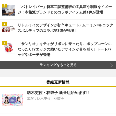
「パトレイバー」特車二課整備班の工具箱や制服をイメー
ジ！本格派ブランドとのコラボアイテム第1弾が登場
リトルミイのデザインが甘辛キュート♪ ムーミン×ルコック
スポルティフのコラボ第3弾が登場！
「サンリオ」キティがリボンに乗ったり、ポップコーンに
なったり!?エッジの効いたデザインが目を引く♪ トートバ
ッグやポーチが登場
ランキングをもっと見る
番組更新情報
紡木吏佐・林鼓子 新番組始めます!!
出演：紡木吏佐、林鼓子