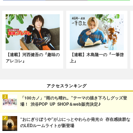
【連載】河西健吾の『趣味の
【連載】木島隆一の『一筆啓
アレコレ』
上』
アクセスランキング
「100カノ」“雨のち晴れ。”テーマの描き下ろしグッズ登
場！ 渋谷POP UP SHOP＆web販売決定♪
“おにぎりぼうや”がぷにっとやわらか発光☆ 存在感抜群な
のLEDルームライトが新登場