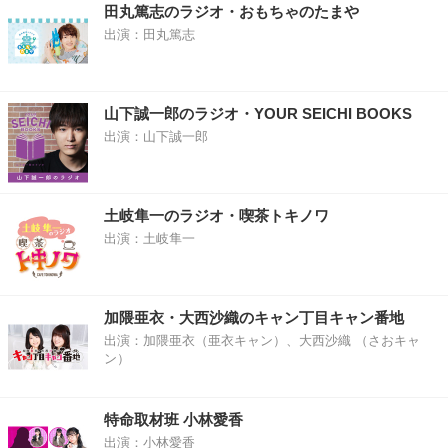
田丸篤志のラジオ・おもちゃのたまや
出演：田丸篤志
山下誠一郎のラジオ・YOUR SEICHI BOOKS
出演：山下誠一郎
土岐隼一のラジオ・喫茶トキノワ
出演：土岐隼一
加隈亜衣・大西沙織のキャン丁目キャン番地
出演：加隈亜衣（亜衣キャン）、大西沙織 （さおキャ
ン）
特命取材班 小林愛香
出演：小林愛香