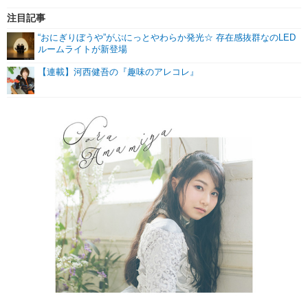
注目記事
“おにぎりぼうや”がぷにっとやわらか発光☆ 存在感抜群なのLED
ルームライトが新登場
【連載】河西健吾の『趣味のアレコレ』