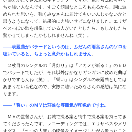
ちゃ強い人なんです。すごく頑固なところもあるから、詞に込
められた思いを、強くみなさんに届けてもいいんじゃないかと
思うようになって、結果的に力強いサビになりました。エリザ
ベスっぽい歌を想像している人がいたとしたら、もしかしたら
驚かせてしまったかもしれませんね（笑）。
――表題曲がバラードというのは、ふだんの雨宮さんのソロを
聴いていると、ちょっと意外かもしれません
。
２枚目のシングルの「月灯り」は『アカメが斬る！』のＥＤ
でバラードでしたが、それ以外はかなりガンガンに攻めた曲ば
かりですもんね（笑）。「誓い」はシングルの表題曲としては
あまりない音色なので、実際に聴いたみなさんの感想は気にな
ります。
――「誓い」のＭＶは荘厳な雰囲気が印象的ですね。
ＭＶの監督さんが、お城で撮る案と街中で撮る案を持ってき
てくださったんです。レコーディングでは、エリザベスやメリ
オダス、『七つの大罪』の映像をイメージしながら歌ったこと