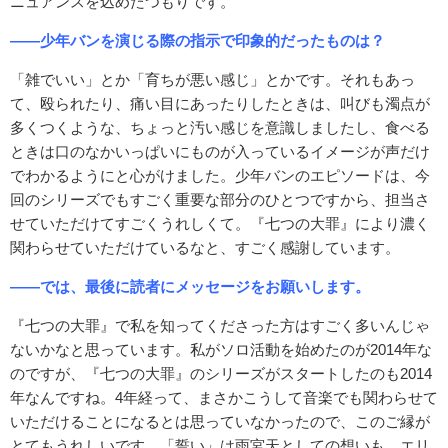
ニュアンスを込めたつもりです。
――少年バンを演じる際の指示で印象的だったものは？
「雑でいい」とか「育ちが悪い感じ」とかです。それもあっ
て、殴られたり、痛い目にあったりしたときは、叫びも濁点が
多くつくような、ちょっと汚い感じを意識しましたし、食べる
ときは口のなかいっぱいにものが入っているイメージが声だけ
でわかるようにと心がけました。少年バンのエピソードは、今
回のシリーズでもすごく重要な部分のひとつですから、担当さ
せていただけてすごくうれしくて。『七つの大罪』により濃く
関わらせていただけているなと、すごく感謝しています。
――では、最後に読者にメッセージをお願いします。
『七つの大罪』で私を知ってくださった方はすごく多いんじゃ
ないかなと思っています。私がソロ活動を始めたのが2014年な
のですが、『七つの大罪』のシリーズがスタートしたのも2014
年なんですね。4年経って、まさかこうして音楽でも関わらせて
いただけることになるとは思っていなかったので、このご縁が
とてもうれしいです。「誓い」は雨宮天としての想いも、エリ