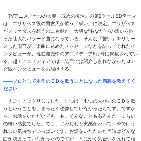
TVアニメ『七つの大罪 戒めの復活』の第2クールEDテーマ
は、エリザベス役の雨宮天が歌う「誓い」に決定。エリザベス
がメリオダスを想うのにも似た、大切な“あなた”への想いを歌
った壮大なバラード曲になっている。そんな「誓い」をリリー
スした雨宮が、楽曲に込めたメッセージなどを語ってくれたイ
ンタビューが、現在発売中のアニメディア6月号に掲載されてい
る。超！アニメディアでは、誌面では紹介しきれなかったロン
グ版インタビューをお届けする。
――ソロとして本作のＥＤを歌うことになった感想を教えてく
ださい
すごくビックリしました。じつは『七つの大罪』のＥＤを歌
うということを、まったく想像していなかったんです。ですか
ら、お話をいただいても「あ、そんなこともあるんだ」くらい
の軽い感想でした。でも、じわじわと実感がわいて、今ではう
れしい気持ちでいっぱいです。お話をいただいた当時はどんな
曲か決まっていなかったのですが、とにかく気合いを入れて頑