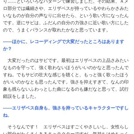
り……といろいろなパターンで練習しました。その結果、Ａメ
ロ部分では繊細さや、エリザベスが持っているやわらかさみた
いなものが自分の声なりに出せたら、という歌い方になったん
です。逆にサビは、ふだんの自分の力強さに近い歌い方にした
ので、うまくバランスが取れたかなと思っています。
――ほかに、レコーディングで大変だったところはあります
か？
大変だったのはサビです。最初はエリザベスの上品さみたい
なものを守って、強く歌わないほうがいいのかなと思ったんで
すね。でもサビの壮大な感じを聴くと、もっと強く歌ったほう
がいいのかなとも思ったんです。強さを抑えすぎて、なんの印
象も残らないふわっとした曲になるのも嫌だなと思って、試行
錯誤をしました。
――エリザベス自身も、強さを持っているキャラクターですし
ね
。
そうなんです！ エリザベスはすごくやさしいし、女性らし
い部分がたくさんあるキャラクターですが、気持ちはめちゃく