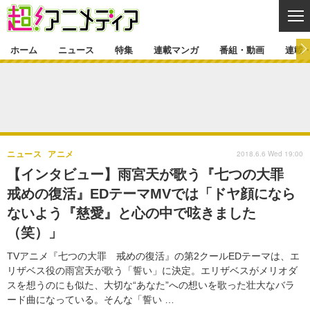
CL
ホーム
ニュース
特集
連載マンガ
番組・動画
連載
ニュース
ニュース一覧
アニメ
特集
ゲーム・アプリ
マンガ
特集一覧
カバー
連載マンガ
2018.6.6 Wed 19:00
ニュース
アニメ
映画
音楽
インタビュー
レポート
連載マンガ一覧
連載一覧
番組・動画
【インタビュー】雨宮天が歌う『七つの大罪
グッズ
イベント
戒めの復活』EDテーマMVでは「ドヤ顔になら
ラキりす
番組・動画一覧
ラジオ
連載・ブログ
ないよう『慈愛』と心の中で呟きました
声優
コスプレ
動画
連載・ブログ一覧
コラム
（笑）」
舞台
新帝スタ
編集部ブログ・お知らせ
TVアニメ『七つの大罪 戒めの復活』の第2クールEDテーマは、エ
リザベス役の雨宮天が歌う「誓い」に決定。エリザベスがメリオダ
スを想うのにも似た、大切な“あなた”への想いを歌った壮大なバラ
ード曲になっている。そんな「誓い …