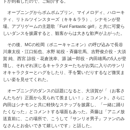
トが到着したので、ご紹介する。
オープニングからポムポムプリン、マイメロディ、ハローキ
ティ、
リトルツインスターズ（キキ＆ララ）、シナモンが登
場。アプリゲ
ームの主題歌「Fun! Fantastic girl!」と共に可愛ら
しいダンスを披露すると、観客からは大
きな歓声が上がった。
その後、MCの松岡（ポニーキャニオン）の呼び込みで長谷
川康太
役・江口拓也、水野 祐役・斉藤壮馬、吉野俊介役・大須
賀 純、西宮 諒役・花倉洸幸、源 誠一郎役・内田雄馬の5人が登
壇し、それぞれ演じるキャラクター
たちがお気に入りのサンリ
オキャラクターとハグをしたり、手を繋
いだりするなど微笑ま
しい姿を見せてくれた。
オープニングのダンスの話題になると、大須賀が「（お客さ
んたち
が）正面から見られて羨ましい！」とコメント。さらに
内田はシナ
モンと共に軽快なステップを披露し、「一緒に踊り
たくなった」
とコメントする場面もあった。斉藤は「アニメ放
送直前に、
この場所で、こうして『サンリオ男子』ファンのみ
なさんとお会い
できて嬉しいです」と話した。