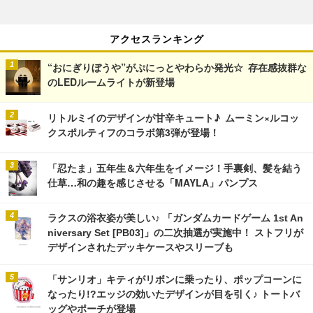
アクセスランキング
“おにぎりぼうや”がぷにっとやわらか発光☆ 存在感抜群な
のLEDルームライトが新登場
リトルミイのデザインが甘辛キュート♪ ムーミン×ルコッ
クスポルティフのコラボ第3弾が登場！
「忍たま」五年生＆六年生をイメージ！手裏剣、髪を結う
仕草…和の趣を感じさせる「MAYLA」パンプス
ラクスの浴衣姿が美しい♪ 「ガンダムカードゲーム 1st An
niversary Set [PB03]」の二次抽選が実施中！ ストフリが
デザインされたデッキケースやスリーブも
「サンリオ」キティがリボンに乗ったり、ポップコーンに
なったり!?エッジの効いたデザインが目を引く♪ トートバ
ッグやポーチが登場