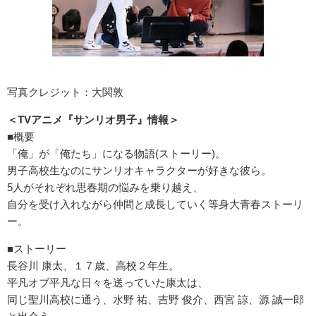
写真クレジット：大関敦
＜TVアニメ『サンリオ男子』情報＞
■概要
「俺」が「俺たち」になる物語(ストーリー)。
男子高校生なのにサンリオキャラクターが好きな彼ら。
5人がそれぞれ思春期の悩みを乗り越え、
自分を受け入れながら仲間と成長していく等身大青春ストーリ
ー。
■ストーリー
長谷川 康太、１７歳、高校２年生。
平凡オブ平凡な日々を送っていた康太は、
同じ聖川高校に通う、水野 祐、吉野 俊介、西宮 諒、源 誠一郎