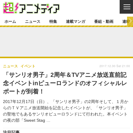
CL
ホーム
ニュース
特集
連載マンガ
番組・動画
連載
ニュース
ニュース一覧
アニメ
特集
ゲーム・アプリ
マンガ
特集一覧
カバー
連載マンガ
2017.12.30 Sat 21:00
ニュース
イベント
映画
音楽
インタビュー
レポート
連載マンガ一覧
連載一覧
番組・動画
「サンリオ男子」2周年＆TVアニメ放送直前記
グッズ
イベント
念イベントinピューロランドのオフィシャルレ
ラキりす
番組・動画一覧
ラジオ
連載・ブログ
ポートが到着！
声優
コスプレ
動画
連載・ブログ一覧
コラム
2017年12月17日（日）、「サンリオ男子」の2周年そして、１月か
舞台
新帝スタ
らのＴＶアニメ放送開始を記念したイベントが、「サンリオ男子」
編集部ブログ・お知らせ
の聖地でもあるサンリオピューロランドにて行われた。本イベント
の夜の部「Sweet Stag …
注目記事