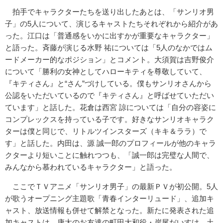
拍手でキャラクターたちを送り出したあとは、「サンリオ男
子」の
5人について、演じるキャストたちそれぞれから紹介があ
った。江
口は「普通感をいかに出すかが重要なキャラクター」
と語った。斉
藤が演じる水野 祐については「5人のなかではム
ードメーカー的なポジション」と
コメント。大須賀は吉野俊介
について「勝利の女神としてハローキ
ティを尊敬していて、
『キティさん』と“さん”づけしている。僕
もサンリオさんから
公認をいただいているので『キティさん』と呼
ばせていただい
ています」と話した。花倉は西宮 諒については「自分の容姿に
コンプレックスを持っている子です。
好きなサンリオキャラク
ターは僕と同じで、リトルツインスターズ
（キキ＆ララ）で
す」と話した。内田は、源 誠一郎のプロフィールが他のキャラ
クターより短いことに触れつつ
も、「誠一郎は完璧な人間で、
みんなから慕われているキャラクタ
ー」と語った。
ここでＴＶアニメ「サンリオ男子」の最新ＰＶが初公開。5人
が歌
うオープニング主題歌「青春インターリュード」、追加キ
ャスト、
放送情報も併せて解禁となった。新たに発表された追
加キャストは
、康太のお友達の町田大和役・岸尾だいすけ、土