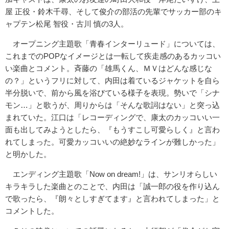
屋 正役・鈴木千尋、そして俊介の部活の先輩でサッカー部のキ
ャプテ
ン松尾 智役・古川 慎の3人。
オープニング主題歌「青春インターリュード」については、
これま
でのPOPなイメージとは一転して疾走感のあるカッコい
い楽曲と
コメント。斉藤の「雄馬くん、ＭＶはどんな感じな
の？」というフ
リに対して、内田は着ているジャケットを自ら
半分脱いで、前から
風を浴びている様子を表現。勢いで「シナ
モン…」と歌うが、
周りからは「そんな歌詞はない」と突っ込
まれていた。江口は「
レコーディングで、康太のカッコいい一
面も出してみようとしたら
、『もうすこし可愛らしく』と言わ
れてしまった。可愛カッコいい
の絶妙なラインが難しかった」
と明かした。
エンディング主題歌「Now on dream!」は、サンリオらしい
キラキラした楽曲とのことで、
内田は「誠一郎の役を作り込ん
で歌ったら、『朗々としすぎてます
』と言われてしまった」と
コメントした。