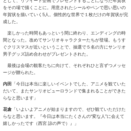
として
、リツイート企画でプレゼントすることになった年賀状
をその場で
描くことに。用意されたシールやペンで思い思いの
年賀状を描いて
いく5人。個性的な世界で１枚だけの年賀状が完
成した。
楽しかった時間もあっという間に終わり、エンディングの時
間とな
った。改めてサンリオキャラクターたちが登場。もうす
ぐクリスマ
スが近いということで、抽選で５名の方にサンリオ
男子グッズ詰め
合わせがプレゼントされた。
最後は会場の観客たちに向けて、それぞれひと言ずつメッセ
ージが
贈られた。
内田
「今日は本当に楽しいイベントでした、アニメを観ていた
だい
て、またサンリオピューロランドで集まれることができた
らなと思
います」
花倉
「いよいよアニメが始まりますので、ぜひ観ていただけた
らな
と思います。『今日は本当にたくさんの“変な人”
に会えて
嬉しかったです（西宮 諒の声で）』」