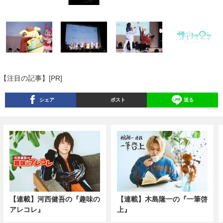
【注目の記事】[PR]
シェア
ポスト
送る
【連載】河西健吾の『趣味の
【連載】木島隆一の『一筆啓
アレコレ』
上』