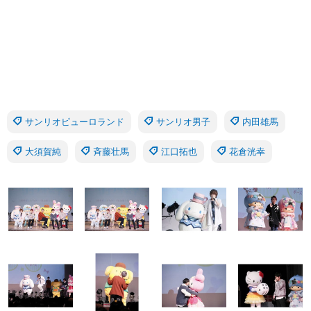
サンリオピューロランド
サンリオ男子
内田雄馬
大須賀純
斉藤壮馬
江口拓也
花倉洸幸