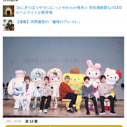
“おにぎりぼうや”がぷにっとやわらか発光☆ 存在感抜群なのLED
ルームライトが新登場
【連載】河西健吾の『趣味のアレコレ』
_MG_0038
全 12 枚