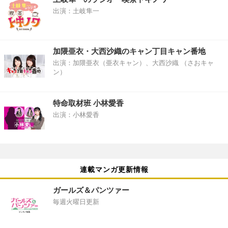
出演：土岐隼一
加隈亜衣・大西沙織のキャン丁目キャン番地
出演：加隈亜衣（亜衣キャン）、大西沙織 （さおキャ
ン）
特命取材班 小林愛香
出演：小林愛香
連載マンガ更新情報
ガールズ＆パンツァー
毎週火曜日更新