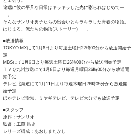
と出会う。
途端に彼の平凡な日常はキラキラした光に彩られはじめて―
―。
そんなサンリオ男子たちの出会いとキラキラした青春の物語。
はじまる、俺たちの物語(ストーリー)――。
■放送情報
TOKYO MXにて1月6日より毎週土曜日22時00分から放送開始予
定
MBSにて1月6日より毎週土曜日26時08分から放送開始予定
ＴＶＱ九州放送にて1月8日より毎週月曜日26時00分から放送開
始予定
テレビ北海道にて1月11日より毎週木曜日26時05分から放送開
始予定
ほかテレビ愛知、ミヤギテレビ、テレビ大分でも放送予定
■スタッフ
原作：サンリオ
監督：工藤 昌史
シリーズ構成：あおしまたかし