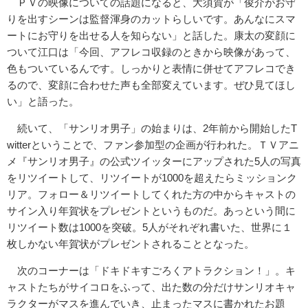
ＰＶの映像についての話題になると、大須賀が「俊介がお守
りを出
すシーンは監督渾身のカットらしいです。あんなにスマ
ートにお守
りを出せる人を知らない」と話した。康太の変顔に
ついて江口は「
今回、アフレコ収録のときから映像があって、
色もついているんです。しっかりと表情に併せてアフレコでき
るの
で、変顔に合わせた声も全部変えています。ぜひ見てほし
い」と語
った。
続いて、「サンリオ男子」の始まりは、2年前から開始したT
wi
tterということで、ファン参加型の企画が行われた。
ＴＶアニ
メ『サンリオ男子』の公式ツイッターにアップされた5人
の写真
をリツイートして、リツイートが1000を超えたらミッシ
ョンク
リア。フォロー＆リツイートしてくれた方の中からキャスト
の
サイン入り年賀状をプレゼントというものだ。あっという間に
リ
ツイート数は1000を突破。5人がそれぞれ書いた、世界に１
枚
しかない年賀状がプレゼントされることとなった。
次のコーナーは「ドキドキすごろくアトラクション！」。キ
ャ
ストたちがサイコロをふって、出た数の分だけサンリオキャ
ラクタ
ーがマスを進んでいき、止まったマスに書かれたお題