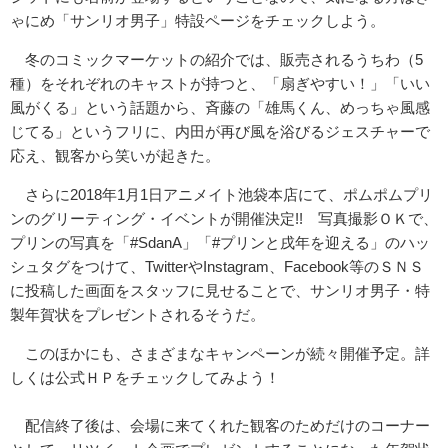
ゃにめ「サンリオ男子」特設ページをチェックしよ
う。
冬のコミックマーケットの紹介では、販売されるうちわ（5
種）を
それぞれのキャストが持つと、「扇ぎやすい！」「いい
風がくる」
という話題から、斉藤の「雄馬くん、めっちゃ風感
じてる」
というフリに、内田が再び風を浴びるジェスチャーで
応え、観客か
ら笑いが起きた。
さらに2018年1月1日アニメイト池袋本店にて、ポムポムプリ
ンのグリーティング・イベントが開催決定!! 写真撮影ＯＫで、
プリンの写真を「#SdanA」「#プリンと戌
年を迎える」のハッ
シュタグをつけて、TwitterやInst
agram、Facebook等のＳＮＳ
に投稿した画面をスタッ
フに見せることで、サンリオ男子・
特
製年賀状をプレゼントされるそうだ。
このほかにも、さまざまなキャンペーンが続々開催予定。詳
しくは
公式ＨＰをチェックしてみよう！
配信終了後は、会場に来てくれた観客のためだけのコーナー