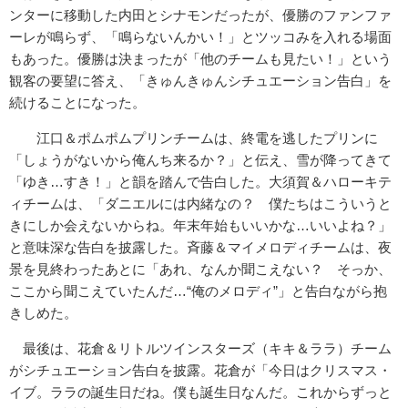
ンターに移動した内田とシナモン
だったが、優勝のファンファ
ーレが鳴らず、「鳴らないんかい！」
とツッコみを入れる場面
もあった。優勝は決まったが「他のチーム
も見たい！」という
観客の要望に答え、「きゅんきゅんシチュエー
ション告白」を
続けることになった。
江口＆ポムポムプリンチームは、終電を逃したプリンに
「しょうが
ないから俺んち来るか？」と伝え、雪が降ってきて
「ゆき…すき！
」と韻を踏んで告白した。大須賀＆ハローキテ
ィチームは、「ダニエルには内緒なの？ 僕たちはこういうと
きにしか会えないからね。年末年始もいいかな
…いいよね？」
と意味深な告白を披露した。斉藤＆マイメロディチームは、夜
景を見終わったあとに「あれ、な
んか聞こえない？ そっか、
ここから聞こえていたんだ…“俺のメロディ”」と告白ながら抱
きしめた。
最後は、花倉＆リトルツインスターズ（キキ＆ララ）チーム
がシチ
ュエーション告白を披露。花倉が「今日はクリスマス・
イブ。
ララの誕生日だね。僕も誕生日なんだ。これからずっと