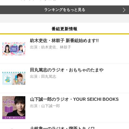
ランキングをもっと見る
番組更新情報
紡木吏佐・林鼓子 新番組始めます!!
出演：紡木吏佐、林鼓子
田丸篤志のラジオ・おもちゃのたまや
出演：田丸篤志
山下誠一郎のラジオ・YOUR SEICHI BOOKS
出演：山下誠一郎
土岐隼一のラジオ・喫茶トキノワ