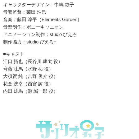
キャラクターデザイン：中嶋 敦子
音響監督：菊田 浩巳
音楽：藤田 淳平（Elements Garden）
音楽制作：ポニーキャニオン
アニメーション制作：studio ぴえろ
制作協力：studio ぴえろ+
■キャスト
江口 拓也（長谷川 康太 役）
斉藤 壮馬（水野 祐 役）
大須賀 純（吉野 俊介 役）
花倉 洸幸（西宮 諒 役）
内田 雄馬（源 誠一郎 役）