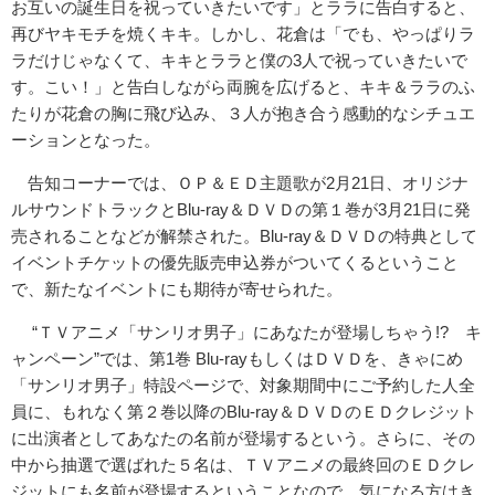
お互いの誕
生日を祝っていきたいです」とララに告白すると、
再びヤキモチを焼くキキ。しかし、花倉は「でも、
やっぱりラ
ラだけじゃなくて、キキとララと僕の3人で祝っていき
たいで
す。こい！」と告白しながら両腕を広げると、キキ＆ララの
ふ
たりが花倉の胸に飛び込み、３人が抱き合う感動的なシチュエ
ー
ションとなった。
告知コーナーでは、ＯＰ＆ＥＤ主題歌が2月21日、オリジナ
ルサ
ウンドトラックとBlu-ray＆ＤＶＤの第１巻が3月21日に
発
売されることなどが解禁された。Blu-ray＆ＤＶＤの特典
として
イベントチケットの優先販売申込券がついてくるということ
で、新たなイベントにも期待が寄せられた。
“ＴＶアニメ「サンリオ男子」にあなたが登場しちゃう!? キ
ャンペーン”では、第1巻 Blu-rayもしくはＤＶＤを、きゃにめ
「サンリオ男子」特設
ページで、対象期間中にご予約した人全
員に、もれなく第２巻以降
のBlu-ray＆ＤＶＤのＥＤクレジット
に出演者としてあなた
の名前が登場するという。さらに、
その
中から抽選で選ばれた５名は、ＴＶアニメの最終回のＥＤクレ
ジットにも名前が登場するということなので、
気になる方はき