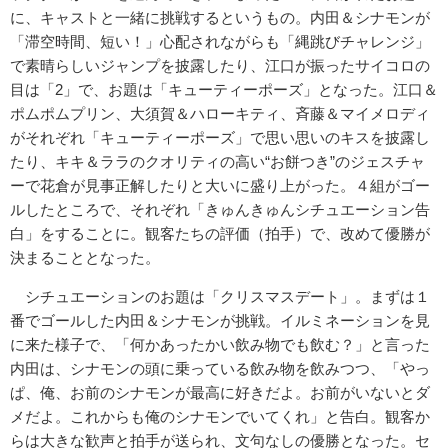
に、キャスト
と一緒に挑戦するというもの。内田＆シナモンが
「滞空時間、
短い！」心配されながらも「縄跳びチャレンジ」
で素晴らしいジャ
ンプを披露したり、江口が振ったサイコロの
目は「2」で、
お題は「キューティーポーズ」となった。江口＆
ポムポムプリン、
大須賀＆ハローキティ、斉藤＆マイメロディ
がそれぞれ「キューテ
ィーポーズ」で思い思いのキスを披露し
たり、キキ＆ララのクオリ
ティの高い“お餅つき”のジェスチャ
ーで花倉が見事正解したりと
大いに盛り上がった。４組がゴー
ルしたところで、それぞれ「きゅ
んきゅんシチュエーション告
白」をすることに。観客たちの評価（
拍手）で、改めて優勝が
決まることとなった。
シチュエーションのお題は「クリスマスデート」。まずは１
番でゴ
ールした内田＆シナモンが挑戦。イルミネーションを見
に来た様子
で、「何かあったかい飲み物でも飲む？」と言った
内田は、シナモ
ンの頭に乗っている飲み物を飲みつつ、「やっ
ぱ、俺、お前のシナ
モンが最高に好きだよ。お前がいないとダ
メだよ。これからも俺の
シナモンでいてくれ」と告白。観客か
らは大きな歓声と拍手が送ら
れ、文句なしの優勝となった。セ