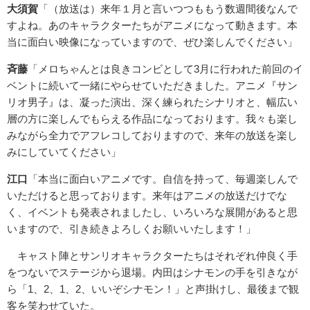
大須賀
「（放送は）来年１月と言いつつももう数週間後なんで
すよ
ね。あのキャラクターたちがアニメになって動きます。本
当に面白
い映像になっていますので、ぜひ楽しんでください」
斉藤
「メロちゃんとは良きコンビとして3月に行われた前回のイ
ベ
ントに続いて一緒にやらせていただきました。アニメ『
サン
リオ男子』は、凝った演出、深く練られたシナリオと、幅広い
層の方に楽しんでもらえる作品になっております。我々も楽し
みな
がら全力でアフレコしておりますので、来年の放送を楽し
みにして
いてください」
江口
「本当に面白いアニメです。自信を持って、毎週楽しんで
いた
だけると思っております。来年はアニメの放送だけでな
く、
イベントも発表されましたし、いろいろな展開があると思
いますの
で、引き続きよろしくお願いいたします！」
キャスト陣とサンリオキャラクターたちはそれぞれ仲良く手
をつな
いでステージから退場。内田はシナモンの手を引きなが
ら「1、2
、1、2、いいぞシナモン！」と声掛けし、最後まで観
客を笑わせ
ていた。