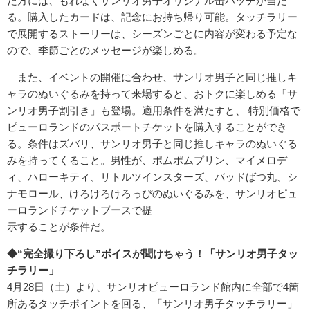
た方には、もれなくサンリオ男子オリジナル缶バッチが当た
る。購入したカードは、記念にお持ち帰り可能。タッチラリー
で展開するストーリーは、シーズンごとに内容が変わる予定な
ので、季節ごとのメッセージが楽しめる。
また、イベントの開催に合わせ、サンリオ男子と同じ推しキ
ャラのぬいぐるみを持って来場すると、おトクに楽しめる「サ
ンリオ男子割引き」も登場。適用条件を満たすと、 特別価格で
ピューロランドのパスポートチケットを購入することができ
る。条件はズバリ、サンリオ男子と同じ推しキャラのぬいぐる
みを持ってくること。男性が、ポムポムプリン、マイメロデ
ィ、ハローキティ、リトルツインスターズ、バッドばつ丸、シ
ナモロール、けろけろけろっぴのぬいぐるみを、サンリオピュ
ーロランドチケットブースで提
示することが条件だ。
◆“完全撮り下ろし”ボイスが聞けちゃう！「サンリオ男子タッ
チラリー」
4月28日（土）より、サンリオピューロランド館内に全部で4箇
所あるタッチポイントを回る、「サンリオ男子タッチラリー」