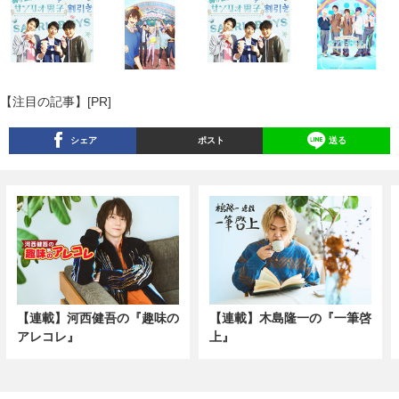
【注目の記事】[PR]
シェア
ポスト
送る
【連載】河西健吾の『趣味の
【連載】木島隆一の『一筆啓
アレコレ』
上』