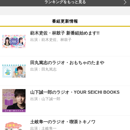
ランキングをもっと見る
番組更新情報
紡木吏佐・林鼓子 新番組始めます!!
出演：紡木吏佐、林鼓子
田丸篤志のラジオ・おもちゃのたまや
出演：田丸篤志
山下誠一郎のラジオ・YOUR SEICHI BOOKS
出演：山下誠一郎
土岐隼一のラジオ・喫茶トキノワ
出演：土岐隼一