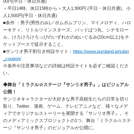
00円(平日・休日共通)
＜平日14時、休日15時から＞大人1,900円 (平日・休日共通)、小
人1,500円(平日・休日共通)
■条件 ：男子(男性のみ)／ポムポムプリン、マイメロディ、ハロ
ーキティ、リトルツインスターズ、バッドばつ丸、シナモロー
ル、けろけろけろっぴのいずれかのぬいぐるみ(10cm以上)をチ
ケットブースで提示すること。
■サンリオ男子割引き特設サイト：
https://www.puroland.jp/sdan
_coupon/
※条件や注意事項などの詳細は特設サイトを必ずご確認くださ
い。
◆舞台「ミラクル☆ステージ『サンリオ男子』」はビジュアル
公開！
サンリオキャラクターが大好きな男子高校生たちの日常を切り
取り、Twitter、漫画、ゲーム、テレビアニメなど、様々なメデ
ィアでオリジナルストーリーを展開する『サンリオ男子』。そ
のメディアミックスプロジェクトの1つ、舞台「ミラクル☆ステ
ージ『サンリオ男子』のビジュアルが公開に。