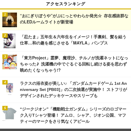
アクセスランキング
“おにぎりぼうや”がぷにっとやわらか発光☆ 存在感抜群な
のLEDルームライトが新登場
「忍たま」五年生＆六年生をイメージ！手裏剣、髪を結う
仕草…和の趣を感じさせる「MAYLA」パンプス
「東方Project」霊夢、魔理沙、チルノが洗濯ネットになっ
ちゃった♪ 洗濯機の中でぐるぐる回転し続ける姿を思わず
眺めたくなっちゃう!?
ラクスの浴衣姿が美しい♪ 「ガンダムカードゲーム 1st An
niversary Set [PB03]」の二次抽選が実施中！ ストフリが
デザインされたデッキケースやスリーブも
“ジークジオン”「機動戦士ガンダム」シリーズのロゴマー
ク入りTシャツ登場！ アムロ、シャア、ジオン公国、マフ
ティーのマークをさり気なくアピール