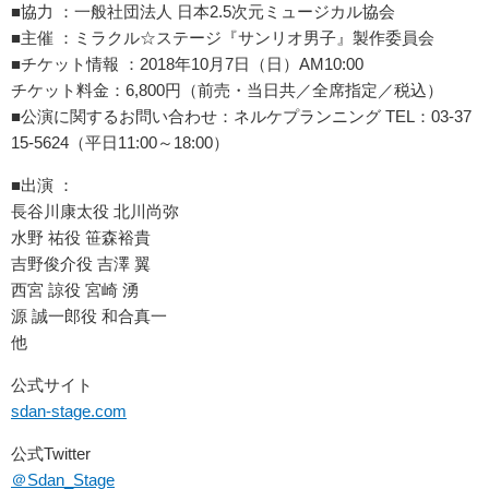
■協力 ：一般社団法人 日本2.5次元ミュージカル協会
■主催 ：ミラクル☆ステージ『サンリオ男子』製作委員会
■チケット情報 ：2018年10月7日（日）AM10:00
チケット料金：6,800円（前売・当日共／全席指定／税込）
■公演に関するお問い合わせ：ネルケプランニング TEL：03-37
15-5624（平日11:00～18:00）
■出演 ：
長谷川康太役 北川尚弥
水野 祐役 笹森裕貴
吉野俊介役 吉澤 翼
西宮 諒役 宮崎 湧
源 誠一郎役 和合真一
他
公式サイト
sdan-stage.com
公式Twitter
＠Sdan_Stage