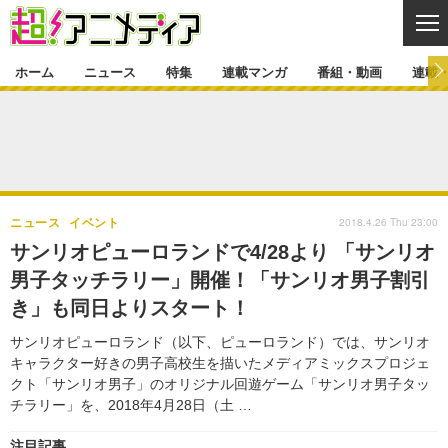
CL
ホーム
ニュース
特集
連載マンガ
番組・動画
連載
ニュース
ニュース一覧
アニメ
特集
ゲーム・アプリ
マンガ
特集一覧
カバー
連載マンガ
2018.4.26 Thu 23:00
ニュース
イベント
映画
音楽
インタビュー
レポート
連載マンガ一覧
連載一覧
番組・動画
サンリオピューロランドで4/28より 「サンリオ
グッズ
イベント
男子タッチラリー」開催！「サンリオ男子割引
ラキりす
番組・動画一覧
ラジオ
連載・ブログ
き」も同日よりスタート！
声優
コスプレ
動画
連載・ブログ一覧
コラム
サンリオピューロランド（以下、ピューロランド）では、サンリオ
舞台
新帝スタ
キャラクター好きの男子高校生を描いたメディアミックスプロジェ
編集部ブログ・お知らせ
クト「サンリオ男子」のオリジナル回遊ゲーム「サンリオ男子タッ
チラリー」を、2018年4月28日（土 …
注目記事