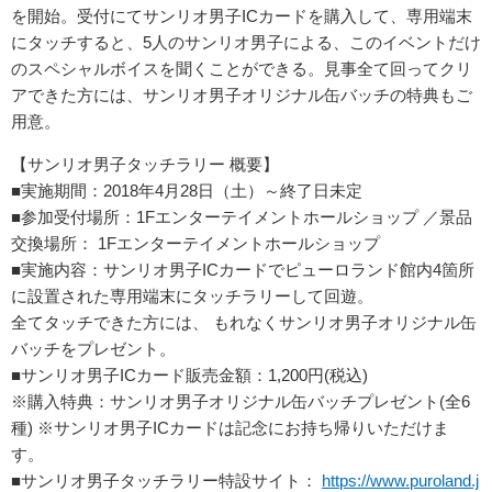
を開始。受付にてサンリオ男子ICカードを購入して、専用端末
にタッチすると、5人のサンリオ男子による、このイベントだけ
のスペシャルボイスを聞くことができる。見事全て回ってクリ
アできた方には、サンリオ男子オリジナル缶バッチの特典もご
用意。
【サンリオ男子タッチラリー 概要】
■実施期間：2018年4月28日（土）～終了日未定
■参加受付場所：1Fエンターテイメントホールショップ ／景品
交換場所： 1Fエンターテイメントホールショップ
■実施内容：サンリオ男子ICカードでピューロランド館内4箇所
に設置された専用端末にタッチラリーして回遊。
全てタッチできた方には、 もれなくサンリオ男子オリジナル缶
バッチをプレゼント。
■サンリオ男子ICカード販売金額：1,200円(税込)
※購入特典：サンリオ男子オリジナル缶バッチプレゼント(全6
種) ※サンリオ男子ICカードは記念にお持ち帰りいただけま
す。
■サンリオ男子タッチラリー特設サイト：
https://www.puroland.j