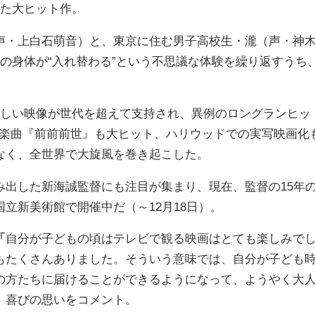
てた大ヒット作。
・上白石萌音）と、東京に住む男子高校生・瀧（声・神
の身体が“入れ替わる”という不思議な体験を繰り返すうち
しい映像が世代を超えて支持され、異例のロングランヒッ
Sの楽曲『前前前世』も大ヒット、ハリウッドでの実写映画化
なく、全世界で大旋風を巻き起こした。
出した新海誠監督にも注目が集まり、現在、監督の15年
立新美術館で開催中だ（～12月18日）。
「
自分が子どもの頃はテレビで観る映画はとても楽しみで
もたくさんありました。そういう意味では、自分が子ども
の方たちに届けることができるようになって、ようやく大
、喜びの思いをコメント。