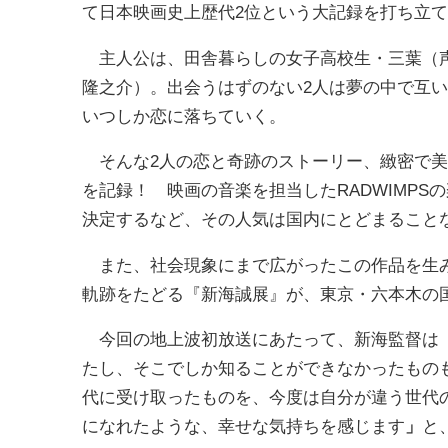
て日本映画史上歴代2位という大記録を打ち立
主人公は、田舎暮らしの女子高校生・三葉（声
隆之介）。出会うはずのない2人は夢の中で互い
いつしか恋に落ちていく。
そんな2人の恋と奇跡のストーリー、緻密で美
を記録！ 映画の音楽を担当したRADWIMP
決定するなど、その人気は国内にとどまること
また、社会現象にまで広がったこの作品を生み
軌跡をたどる『新海誠展』が、東京・六本木の国
今回の地上波初放送にあたって、新海監督は
たし、そこでしか知ることができなかったもの
代に受け取ったものを、今度は自分が違う世代
になれたような、幸せな気持ちを感じます
」
と