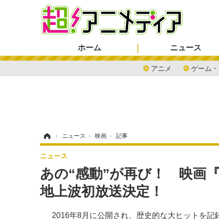
ホーム
ニュース
アニメ
ゲーム・
ホーム
›
ニュース
›
映画
›
記事
ニュース
あの“感動”が再び！ 映画『
地上波初放送決定！
2016年8月に公開され、歴史的な大ヒットを記