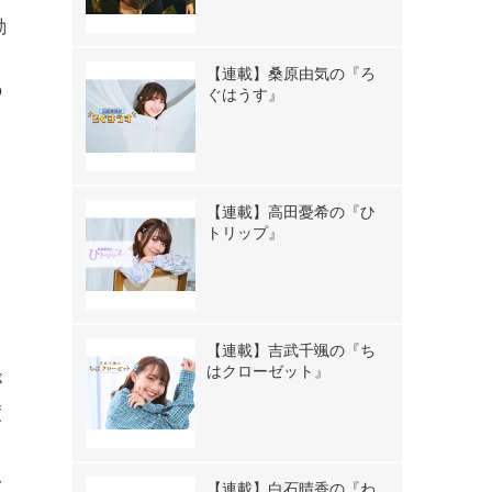
動
々
【連載】桑原由気の『ろ
の
ぐはうす』
！
【連載】高田憂希の『ひ
トリップ』
ま
【連載】吉武千颯の『ち
はクローゼット』
が
度
よ
ふ
【連載】白石晴香の『わ