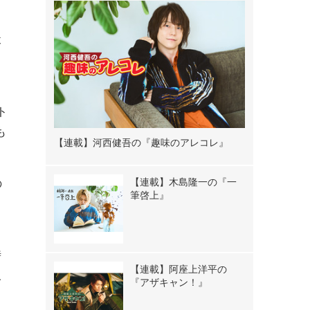
木
、
ト
も
【連載】河西健吾の『趣味のアレコレ』
【連載】木島隆一の『一
の
筆啓上』
し
時
【連載】阿座上洋平の
人
『アザキャン！』