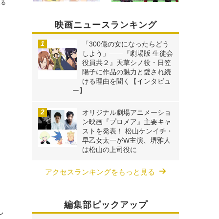
送る
映画ニュースランキング
「300億の女になったらどう
しよう」――『劇場版 生徒会
役員共２』天草シノ役・日笠
陽子に作品の魅力と愛され続
ける理由を聞く【インタビュ
ー】
オリジナル劇場アニメーショ
ン映画『プロメア』主要キャ
ストを発表！ 松山ケンイチ・
早乙女太一がW主演、堺雅人
は松山の上司役に
アクセスランキングをもっと見る
編集部ピックアップ
し