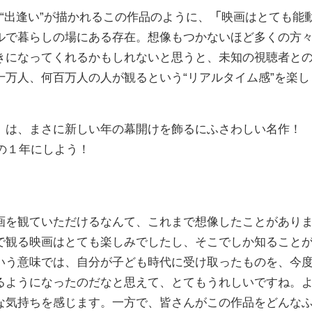
“出逢い”が描かれるこの作品のように、
「
映画はとても能
ルで暮らしの場にある存在。想像もつかないほど多くの方
きになってくれるかもしれないと思うと、未知の視聴者と
万人、何百万人の人が観るという“リアルタイム感”を楽し
』
は、まさに新しい年の幕開けを飾るにふさわしい名作
高の１年にしよう！
画を観ていただけるなんて、これまで想像したことがあり
で観る映画はとても楽しみでしたし、そこでしか知ること
いう意味では、自分が子ども時代に受け取ったものを、今
るようになったのだなと思えて、とてもうれしいですね。
な気持ちを感じます。一方で、皆さんがこの作品をどんな