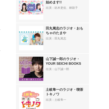
始めます!!
出演：紡木吏佐、林鼓子
・
田丸篤志のラジオ・おも
子
ちゃのたまや
っ
出演：田丸篤志
奇
山下誠一郎のラジオ・
YOUR SEICHI BOOKS
、
出演：山下誠一郎
土岐隼一のラジオ・喫茶
トキノワ
出演：土岐隼一