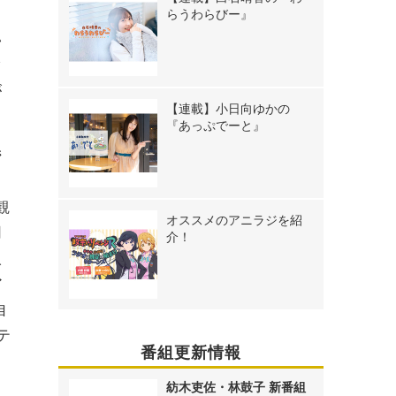
メ
らうわらびー』
い
ぐ
が
【連載】小日向ゆかの
『あっぷでーと』
ジ
観
オススメのアニラジを紹
同
介！
人
ア
自
テ
番組更新情報
し
紡木吏佐・林鼓子 新番組