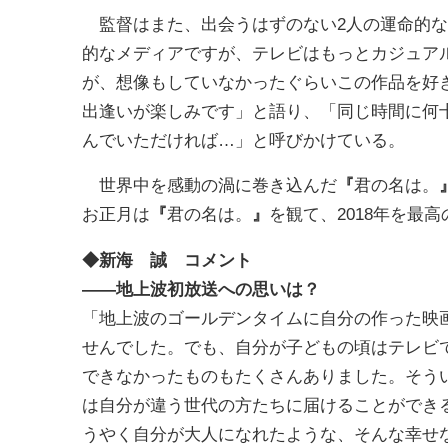
監督はまた、出会うはずのない2人の運命的な
的なメディアですが、テレビはもっとカジュア
が、想像もしていなかったぐらいこの作品を好
出逢いが楽しみです」と語り、「同じ時間に何十
んでいただければ…」と呼びかけている。
世界中を感動の渦に巻き込んだ
『
君の名は。
お正月は
『
君の名は。
』
を観て、2018年を最
◆新海 誠 コメント
――
地上波初放送への思いは？
「地上波のゴールデンタイムに自分の作った映
せんでした。でも、自分が子どもの頃はテレビ
できなかったものもたくさんありました。そう
は自分が違う世代の方たちに届けることができ
うやく自分が大人になれたような、そんな幸せ