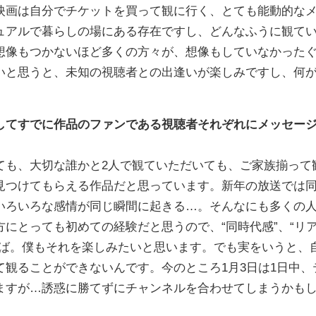
映画は自分でチケットを買って観に行く、とても能動的な
ュアルで暮らしの場にある存在ですし、どんなふうに観て
想像もつかないほど多くの方々が、想像もしていなかった
いと思うと、未知の視聴者との出逢いが楽しみですし、何
してすでに作品のファンである視聴者それぞれにメッセー
ても、大切な誰かと2人で観ていただいても、ご家族揃って
見つけてもらえる作品だと思っています。新年の放送では
いろいろな感情が同じ瞬間に起きる…。そんなにも多くの
にとっても初めての経験だと思うので、“同時代感”、“リ
れば。僕もそれを楽しみたいと思います。でも実をいうと、
観ることができないんです。今のところ1月3日は1日中、
ますが…誘惑に勝てずにチャンネルを合わせてしまうかも