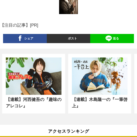
【注目の記事】[PR]
シェア
ポスト
送る
【連載】河西健吾の『趣味の
【連載】木島隆一の『一筆啓
アレコレ』
上』
アクセスランキング