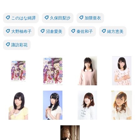
このはな綺譚
久保田梨沙
加隈亜衣
大野柚布子
沼倉愛美
秦佐和子
緒方恵美
諏訪彩花