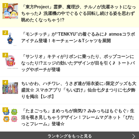
「東方Project」霊夢、魔理沙、チルノが洗濯ネットになっ
ちゃった♪ 洗濯機の中でぐるぐる回転し続ける姿を思わず
眺めたくなっちゃう!?
「モンチッチ」が“TENKYU”の着ぐるみに♪ atmosコラボ
アイテム登場！キーチェーン＆Tシャツを展開
「サンリオ」キティがリボンに乗ったり、ポップコーンに
なったり!?エッジの効いたデザインが目を引く♪ トートバ
ッグやポーチが登場
ちいかわ、ハチワレ、うさぎ達が浴衣姿に♪限定グッズも大
盛況☆ スマホアプリ「ちいぽけ」仙台七夕まつりに七夕飾
りを掲出【レポ】
「たまごっち」まめっちが病気!? みみっちはもぐもぐ♪ 生
活を覗き見しちゃうデザイン！フレームマグネット「ぴた
っとフレーム」登場☆
ランキングをもっと見る