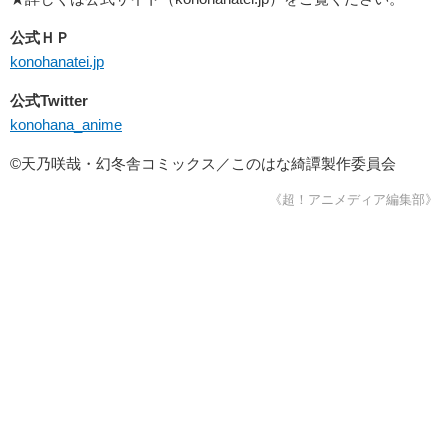
公式ＨＰ
konohanatei.jp
公式Twitter
konohana_anime
©天乃咲哉・幻冬舎コミックス／このはな綺譚製作委員会
《超！アニメディア編集部》