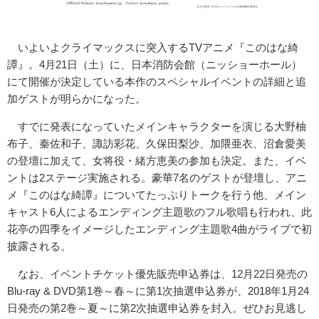
いよいよクライマックスに突入するTVアニメ『このはな綺
譚』。4月21日（土）に、日本消防会館（ニッショーホール）
にて開催が決定している本作のスペシャルイベントの詳細と追
加ゲストが明らかになった。
すでに発表になっていたメインキャラクターを演じる大野柚
布子、秦佐和子、諏訪彩花、久保田梨沙、加隈亜衣、沼倉愛美
の登壇に加えて、女将役・緒方恵美の参加も決定。また、イベ
ントは2ステージ実施される。豪華7名のゲストが登壇し、アニ
メ『このはな綺譚』についてたっぷりトークを行う他、メイン
キャスト6人によるエンディング主題歌のフル歌唱も行われ、此
花亭の四季をイメージしたエンディング主題歌4曲がライブで初
披露される。
なお、イベントチケット優先販売申込券は、12月22日発売の
Blu-ray & DVD第1巻～春～に第1次抽選申込券が、2018年1月24
日発売の第2巻～夏～に第2次抽選申込券を封入。ぜひお見逃し