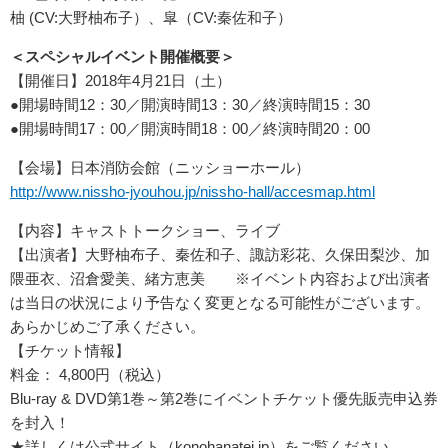
柚 (CV:大野柚布子）、皐（CV:秦佐和子）
＜スペシャルイベント開催概要＞
【開催日】2018年4月21日（土）
●開場時間12：30／開演時間13：30／終演時間15：30
●開場時間17：00／開演時間18：00／終演時間20：00
【会場】日本消防会館（ニッショーホール）
http://www.nissho-jyouhou.jp/nissho-hall/accesmap.html
【内容】キャストトークショー、ライブ
【出演者】大野柚布子、秦佐和子、諏訪彩花、久保田梨沙、加
隈亜衣、沼倉愛美、緒方恵美 ※イベント内容および出演者
は当日の状況により予告なく変更となる可能性がございます。
あらかじめご了承ください。
【チケット情報】
料金： 4,800円（税込）
Blu-ray & DVD第1巻～第2巻にイベントチケット優先販売申込券
を封入！
★詳しくは公式サイト（konohanatei.jp）をご覧ください。