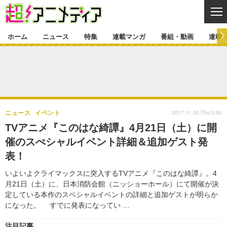
CL
ホーム
ニュース
特集
連載マンガ
番組・動画
連載
ニュース
ニュース一覧
アニメ
特集
ゲーム・アプリ
マンガ
特集一覧
カバー
連載マンガ
2017.11.30 Thu 0:00
ニュース
イベント
映画
音楽
インタビュー
レポート
連載マンガ一覧
連載一覧
番組・動画
TVアニメ『このはな綺譚』4月21日（土）に開
グッズ
イベント
催のスぺシャルイベント詳細＆追加ゲスト発
ラキりす
番組・動画一覧
ラジオ
連載・ブログ
表！
声優
コスプレ
動画
連載・ブログ一覧
コラム
いよいよクライマックスに突入するTVアニメ『このはな綺譚』。4
舞台
新帝スタ
月21日（土）に、日本消防会館（ニッショーホール）にて開催が決
編集部ブログ・お知らせ
定している本作のスペシャルイベントの詳細と追加ゲストが明らか
になった。 すでに発表になってい …
注目記事