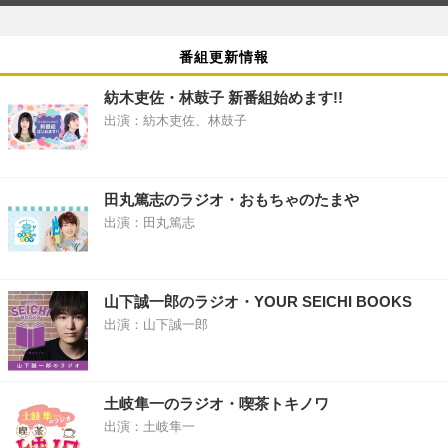
番組更新情報
紡木吏佐・林鼓子 新番組始めます!!
出演：紡木吏佐、林鼓子
田丸篤志のラジオ・おもちゃのたまや
出演：田丸篤志
山下誠一郎のラジオ・YOUR SEICHI BOOKS
出演：山下誠一郎
土岐隼一のラジオ・喫茶トキノワ
出演：土岐隼一