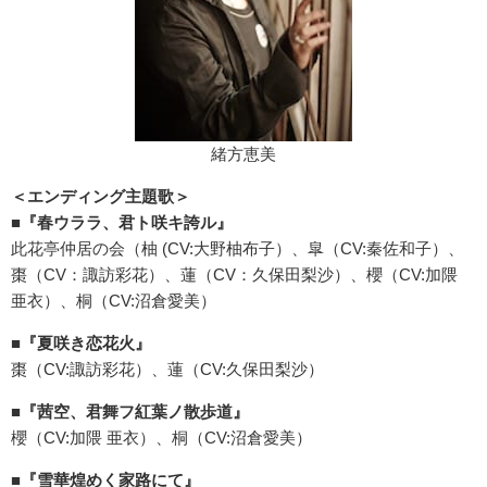
緒方恵美
＜エンディング主題歌＞
■
『春ウララ、君ト咲キ誇ル』
此花亭仲居の会（柚 (CV:大野柚布子）、皐（CV:秦佐和子）、
棗（CV：諏訪彩花）、蓮（CV：久保田梨沙）、櫻（CV:加隈
亜衣）、桐（CV:沼倉愛美）
■
『夏咲き恋花火』
棗（CV:諏訪彩花）、蓮（CV:久保田梨沙）
■
『茜空、君舞フ紅葉ノ散歩道』
櫻（CV:加隈 亜衣）、桐（CV:沼倉愛美）
■
『雪華煌めく家路にて』