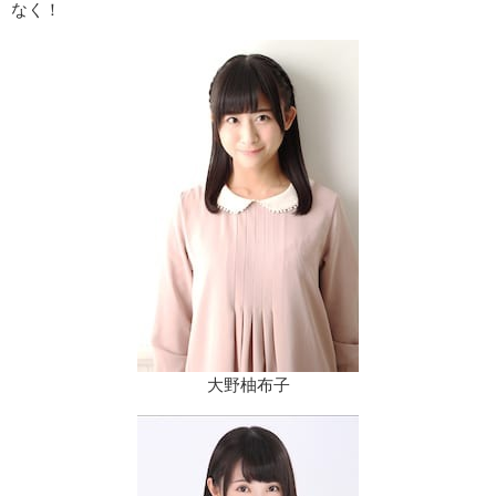
なく！
大野柚布子