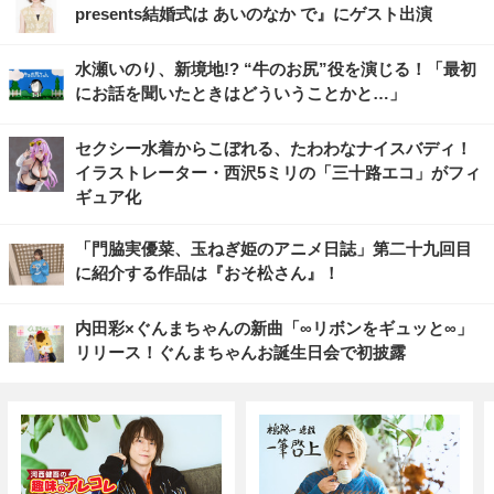
presents結婚式は あいのなか で』にゲスト出演
水瀬いのり、新境地!? “牛のお尻”役を演じる！「最初
にお話を聞いたときはどういうことかと…」
セクシー水着からこぼれる、たわわなナイスバディ！
イラストレーター・西沢5ミリの「三十路エコ」がフィ
ギュア化
「門脇実優菜、玉ねぎ姫のアニメ日誌」第二十九回目
に紹介する作品は『おそ松さん』！
内田彩×ぐんまちゃんの新曲「∞リボンをギュッと∞」
リリース！ぐんまちゃんお誕生日会で初披露