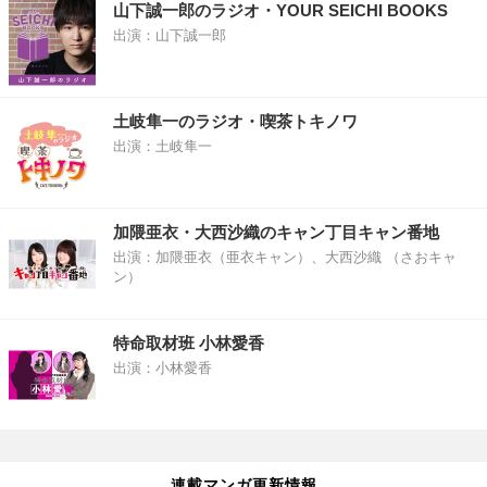
山下誠一郎のラジオ・YOUR SEICHI BOOKS
出演：山下誠一郎
土岐隼一のラジオ・喫茶トキノワ
出演：土岐隼一
加隈亜衣・大西沙織のキャン丁目キャン番地
出演：加隈亜衣（亜衣キャン）、大西沙織 （さおキャ
ン）
特命取材班 小林愛香
出演：小林愛香
連載マンガ更新情報