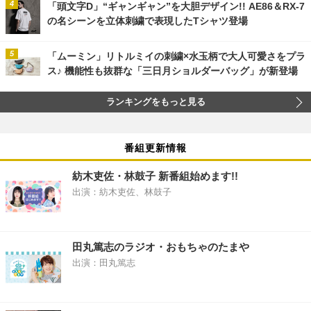
「頭文字D」“ギャンギャン”を大胆デザイン!! AE86＆RX-7
の名シーンを立体刺繍で表現したTシャツ登場
「ムーミン」リトルミイの刺繍×水玉柄で大人可愛さをプラ
ス♪ 機能性も抜群な「三日月ショルダーバッグ」が新登場
ランキングをもっと見る
番組更新情報
紡木吏佐・林鼓子 新番組始めます!!
出演：紡木吏佐、林鼓子
田丸篤志のラジオ・おもちゃのたまや
出演：田丸篤志