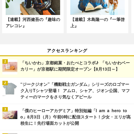
【連載】河西健吾の『趣味の
【連載】木島隆一の『一筆啓
アレコレ』
上』
アクセスランキング
「ちいかわ」京都銘菓・おたべとコラボ♪ 「ちいかわベー
カリー」が京都駅に期間限定オープン【8月13日～】
“ジークジオン”「機動戦士ガンダム」シリーズのロゴマー
ク入りTシャツ登場！ アムロ、シャア、ジオン公国、マフ
ティーのマークをさり気なくアピール
「僕のヒーローアカデミア」特別短編「I am a hero to
o」8月3日（月）午前0時に配信スタート！少女・エリが高
校生に！先行場面カットが公開