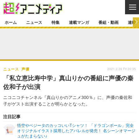
CL
ホーム
ニュース
特集
連載マンガ
番組・動画
連載
ニュース
ニュース一覧
アニメ
特集
ゲーム・アプリ
マンガ
特集一覧
カバー
連載マンガ
2021.2.26 Fri 20:35
ニュース
声優
映画
音楽
インタビュー
レポート
連載マンガ一覧
連載一覧
番組・動画
「私立恵比寿中学」真山りかの番組に声優の秦
グッズ
イベント
佐和子が出演
ラキりす
番組・動画一覧
ラジオ
連載・ブログ
ニコニコチャンネル『真山りかのアニメ300％』に、声優の秦佐和
声優
コスプレ
動画
連載・ブログ一覧
コラム
子がゲスト出演することが明らかとなった。
舞台
新帝スタ
編集部ブログ・お知らせ
注目記事
悟空やベジータのカッコいいTシャツ！ 「ドラゴンボール」完全
オリジナルイラスト採用したアパレルが発売！ 名シーンオマージ
ュがたまらない♪