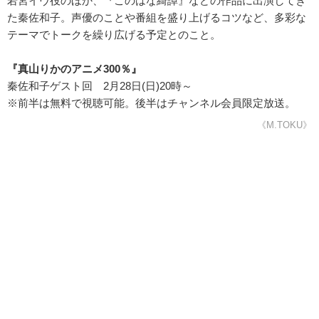
若宮イヴ役のほか、『このはな綺譚』などの作品に出演してき
た秦佐和子。声優のことや番組を盛り上げるコツなど、多彩な
テーマでトークを繰り広げる予定とのこと。
『真山りかのアニメ300％』
秦佐和子ゲスト回 2月28日(日)20時～
※前半は無料で視聴可能。後半はチャンネル会員限定放送。
《M.TOKU》