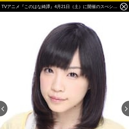
TVアニメ『このはな綺譚』4月21日（土）に開催のスぺシャルイベント詳細＆追加ゲスト発表！ 5枚目の写真・画像