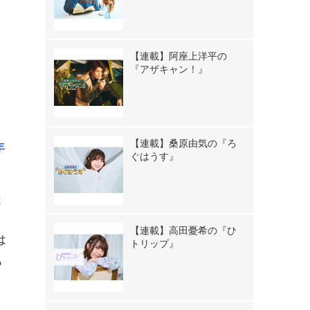
し
【連載】阿座上洋平の
『アザキャン！』
【連載】桑原由気の『ろ
年
ぐはうす』
は
て
【連載】高田憂希の『ひ
は
トリップ』
気
ま