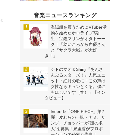
でアーティスト活動終了！ FINAL LIVE「みんなで！」開催【レポート】
音楽ニュースランキング
送る
海賊船を買うためにVTuber活
動を始めたホロライブ3期
生・宝鐘マリンがオタトーー
ク！「幼いころから声優さん
と『サクラ大戦』が大好
き！」
シドのマオ＆Shinji『あんさ
んぶるスターズ！』人気ユニ
ット・紅月の歌に「この声は
女性ならキュンとくる。僕に
もほしいです（笑）」【イン
タビュー】
Indeed×「ONE PIECE」第2
弾！麦わらの一味・ナミ、サ
ンジ、チョッパーが“謎の求
人”を募集！泉里香がプロポ
ーションの秘密も告白！