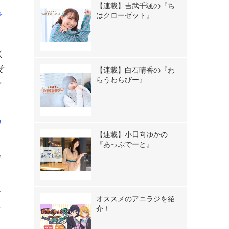
【連載】吉武千颯の『ち
で
はクローゼット』
く
そ
【連載】白石晴香の『わ
らうわらびー』
で
w
【連載】小日向ゆかの
『あっぷでーと』
げ
ん
オススメのアニラジを紹
に
介！
し