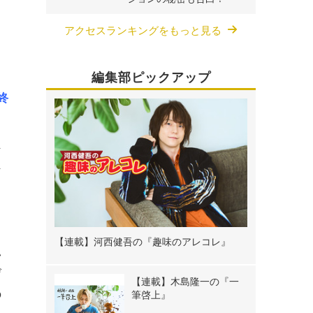
アクセスランキングをもっと見る
編集部ピックアップ
終
な
な
【連載】河西健吾の『趣味のアレコレ』
い
げ
【連載】木島隆一の『一
の
筆啓上』