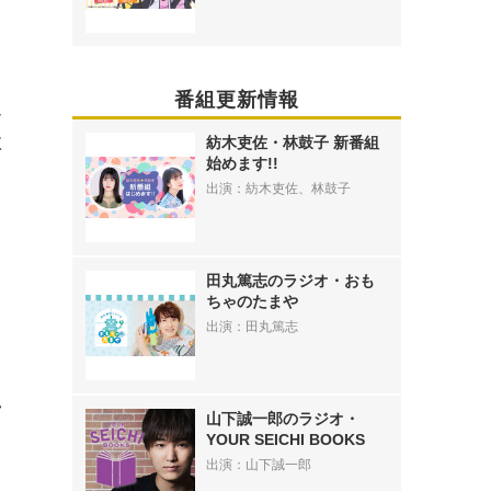
番組更新情報
ん
歌
紡木吏佐・林鼓子 新番組
始めます!!
出演：紡木吏佐、林鼓子
と
田丸篤志のラジオ・おも
ちゃのたまや
出演：田丸篤志
い
山下誠一郎のラジオ・
、
YOUR SEICHI BOOKS
出演：山下誠一郎