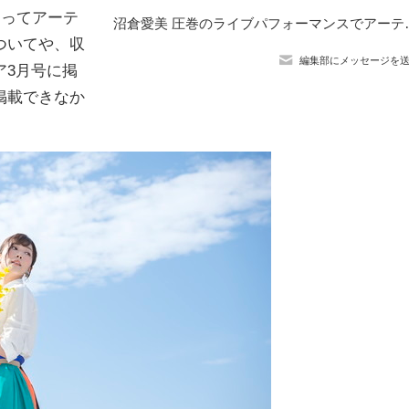
もってアーテ
沼倉愛美 圧巻のライブパフォーマンス
ついてや、収
編集部にメッセージを
ア3月号に掲
掲載できなか