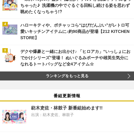
ちゃった♪ 洗濯機の中でぐるぐる回転し続ける姿を思わず
眺めたくなっちゃう!?
ハローキティや、ポチャッコら“はぴだんぶい”がレトロ可
愛いキッチンアイテムに♪約90商品が登場【212 KITCHEN
STORE】
デクや爆豪と一緒にお出かけ♪ 「ヒロアカ」“いっしょにお
でかけシリーズ”登場！ ぬいぐるみポーチや雄英生気分に
なれるトートバッグなど全4アイテム☆
ランキングをもっと見る
番組更新情報
紡木吏佐・林鼓子 新番組始めます!!
出演：紡木吏佐、林鼓子