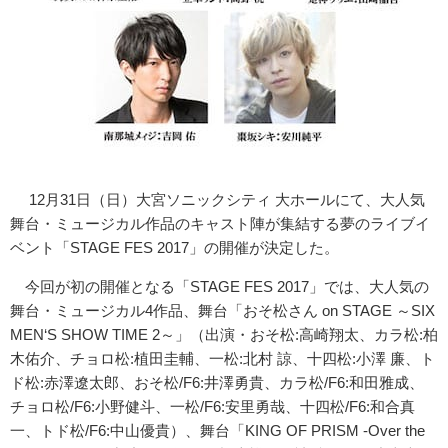
12月31日（日）大宮ソニックシティ 大ホールにて、大人気
舞台・
ミュージカル作品のキャスト陣が集結する夢のライブイ
ベント「
STAGE FES 2017」の開催が決定した。
今回が初の開催となる「STAGE FES 2017」では、大人気の
舞台・ミュージカル4作品、舞台「
おそ松さん on STAGE ～SIX
MEN‘S SHOW TIME 2～」（出演・おそ松:高崎翔太、カラ松:柏
木佑介、チョロ松:
植田圭輔、一松:北村 諒、十四松:小澤 廉、ト
ド松:赤澤遼太郎、おそ松/F6:井澤勇貴、カラ松/
F6:和田雅成、
チョロ松/F6:小野健斗、一松/F6:
安里勇哉、十四松/F6:和合真
一、トド松/F6:中山優貴）、
舞台「KING OF PRISM -Over the