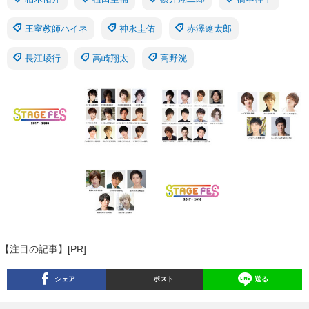
王室教師ハイネ
神永圭佑
赤澤遼太郎
長江崚行
高崎翔太
高野洸
【注目の記事】[PR]
シェア
ポスト
送る