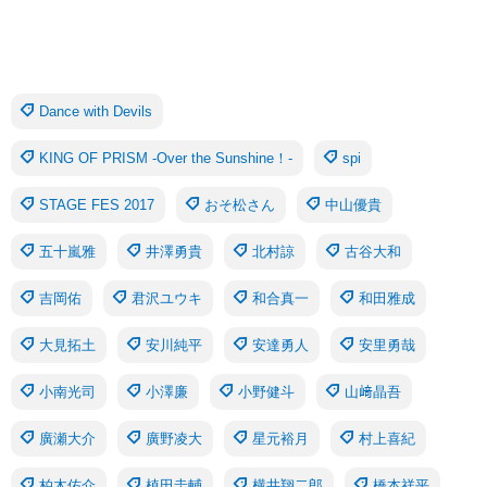
Dance with Devils
KING OF PRISM -Over the Sunshine！-
spi
STAGE FES 2017
おそ松さん
中山優貴
五十嵐雅
井澤勇貴
北村諒
古谷大和
吉岡佑
君沢ユウキ
和合真一
和田雅成
大見拓土
安川純平
安達勇人
安里勇哉
小南光司
小澤廉
小野健斗
山﨑晶吾
廣瀬大介
廣野凌大
星元裕月
村上喜紀
柏木佑介
植田圭輔
横井翔二郎
橋本祥平