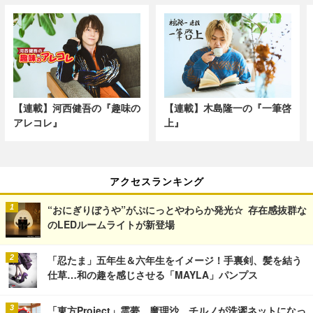
【連載】河西健吾の『趣味の
【連載】木島隆一の『一筆啓
アレコレ』
上』
アクセスランキング
“おにぎりぼうや”がぷにっとやわらか発光☆ 存在感抜群な
のLEDルームライトが新登場
「忍たま」五年生＆六年生をイメージ！手裏剣、髪を結う
仕草…和の趣を感じさせる「MAYLA」パンプス
「東方Project」霊夢、魔理沙、チルノが洗濯ネットになっ