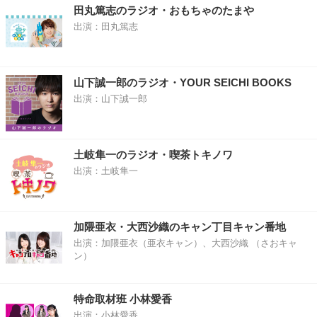
田丸篤志のラジオ・おもちゃのたまや
出演：田丸篤志
山下誠一郎のラジオ・YOUR SEICHI BOOKS
出演：山下誠一郎
土岐隼一のラジオ・喫茶トキノワ
出演：土岐隼一
加隈亜衣・大西沙織のキャン丁目キャン番地
出演：加隈亜衣（亜衣キャン）、大西沙織 （さおキャ
ン）
特命取材班 小林愛香
出演：小林愛香