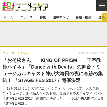
CL
ホーム
ニュース
特集
連載マンガ
番組・動画
連載
ニュース
ニュース一覧
アニメ
特集
ゲーム・アプリ
マンガ
特集一覧
カバー
連載マンガ
2017.11.13 Mon 17:00
ニュース
イベント
映画
音楽
インタビュー
レポート
連載マンガ一覧
連載一覧
番組・動画
「おそ松さん」「KING OF PRISM」「王室教
グッズ
イベント
師ハイネ」「Dance with Devils」の舞台・ミ
ラキりす
番組・動画一覧
ラジオ
連載・ブログ
ュージカルキャスト陣が大晦日の夜に奇跡の集
声優
コスプレ
動画
連載・ブログ一覧
コラム
結！ 「STAGE FES 2017」開催決定！
舞台
新帝スタ
編集部ブログ・お知らせ
12月31日（日）大宮ソニックシティ 大ホールにて、大人気舞
台・ミュージカル作品のキャスト陣が集結する夢のライブイベント
「STAGE FES 2017」の開催が決定した。 今回が初の開催となる
「STAGE FES …