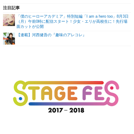
注目記事
「僕のヒーローアカデミア」特別短編「I am a hero too」8月3日
（月）午前0時に配信スタート！少女・エリが高校生に！先行場
面カットが公開
【連載】河西健吾の『趣味のアレコレ』