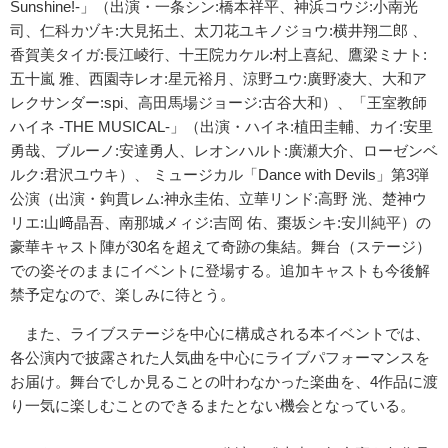
Sunshine!-」（出演・一条シン:橋本祥平、
神浜コウジ:小南光
司、仁科カヅキ:大見拓土、
太刀花ユキノジョウ:横井翔二郎 、
香賀美タイガ:長江崚行、十王院カケル:村上喜紀、
鷹梁ミナト:
五十嵐 雅、西園寺レオ:星元裕月、涼野ユウ:廣野凌大、
大和ア
レクサンダー:spi、高田馬場ジョージ:古谷大和）、「
王室教師
ハイネ -THE MUSICAL-」（出演・ハイネ:植田圭輔、カイ:安里
勇哉、
ブルーノ:安達勇人、レオンハルト:廣瀬大介、ローゼンベ
ルク:
君沢ユウキ）、 ミュージカル「Dance with Devils」第3弾
公演（出演・鉤貫レム:神永圭佑、
立華リンド:高野 洸、楚神ウ
リエ:山﨑晶吾、南那城メィジ:吉岡 佑、棗坂シキ:安川純平）
の
豪華キャスト陣が30名を超えて奇跡の集結。舞台（ステージ）
での姿そのままにイベントに登場する。
追加キャストも今後解
禁予定なので、楽しみに待とう。
また、ライブステージを中心に構成される本イベントでは、
各公演内で披露された人気曲を中心にライブパフォーマンスを
お届け。舞台でしか見ることの叶わなかった楽曲を、
4作品に渡
り一気に楽しむことのできるまたとない機会となっている。