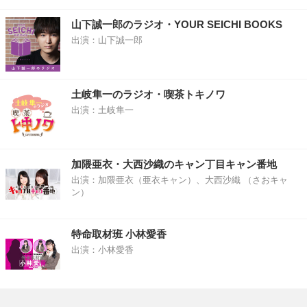
山下誠一郎のラジオ・YOUR SEICHI BOOKS
出演：山下誠一郎
土岐隼一のラジオ・喫茶トキノワ
出演：土岐隼一
加隈亜衣・大西沙織のキャン丁目キャン番地
出演：加隈亜衣（亜衣キャン）、大西沙織 （さおキャ
ン）
特命取材班 小林愛香
出演：小林愛香