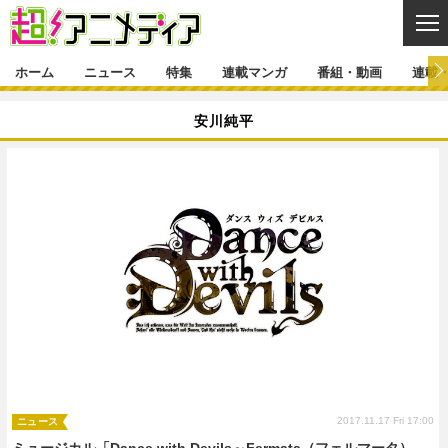
CL
ホーム
ニュース
特集
連載マンガ
番組・動画
連載
ニュース
安川純平
ニュース一覧
アニメ
特集
ゲーム・アプリ
マンガ
特集一覧
カバー
連載マンガ
映画
音楽
インタビュー
レポート
連載マンガ一覧
連載一覧
番組・動画
グッズ
イベント
ラキりす
番組・動画一覧
ラジオ
連載・ブログ
声優
コスプレ
動画
連載・ブログ一覧
コラム
舞台
新帝スタ
編集部ブログ・お知らせ
2017.11.17 Fri 17:00
ニュース
ミュージカル「Dance with Devils～Fermata（フェルマータ）