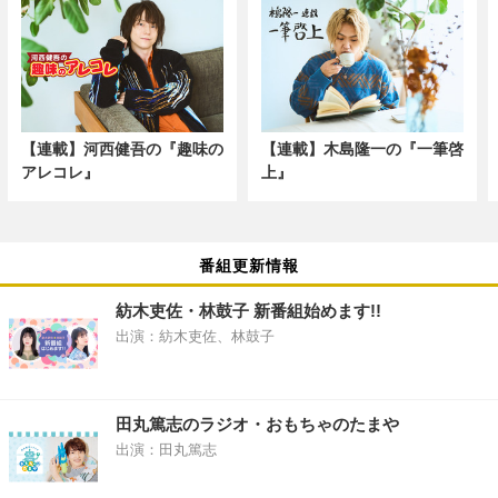
【連載】河西健吾の『趣味の
【連載】木島隆一の『一筆啓
アレコレ』
上』
番組更新情報
紡木吏佐・林鼓子 新番組始めます!!
出演：紡木吏佐、林鼓子
田丸篤志のラジオ・おもちゃのたまや
出演：田丸篤志