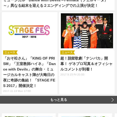
～」異なる結末を迎える２エンディングでの上演が決定！
ニュース
ニュース
「おそ松さん」「KING OF PRI
超！脱獄歌劇「ナンバカ」開
SM」「王室教師ハイネ」「Dan
幕！ ゲネプロ写真＆オフィシャ
ce with Devils」の舞台・ミュ
ルコメントが到着！
ージカルキャスト陣が大晦日の
2017.9.15 Fri 20:50
夜に奇跡の集結！ 「STAGE FE
S 2017」開催決定！
2017.11.13 Mon 17:00
もっと見る