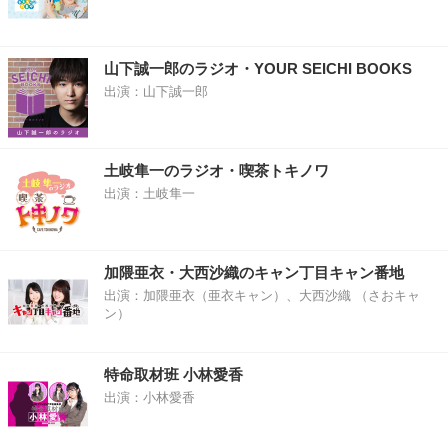
山下誠一郎のラジオ・YOUR SEICHI BOOKS
出演：山下誠一郎
土岐隼一のラジオ・喫茶トキノワ
出演：土岐隼一
加隈亜衣・大西沙織のキャン丁目キャン番地
出演：加隈亜衣（亜衣キャン）、大西沙織 （さおキャ
ン）
特命取材班 小林愛香
出演：小林愛香