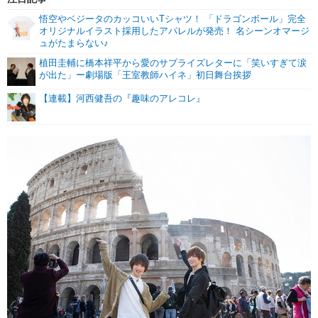
悟空やベジータのカッコいいTシャツ！ 「ドラゴンボール」完全
オリジナルイラスト採用したアパレルが発売！ 名シーンオマージ
ュがたまらない♪
植田圭輔に橋本祥平から愛のサプライズレターに「笑いすぎて涙
が出た」ー劇場版「王室教師ハイネ」初日舞台挨拶
【連載】河西健吾の『趣味のアレコレ』