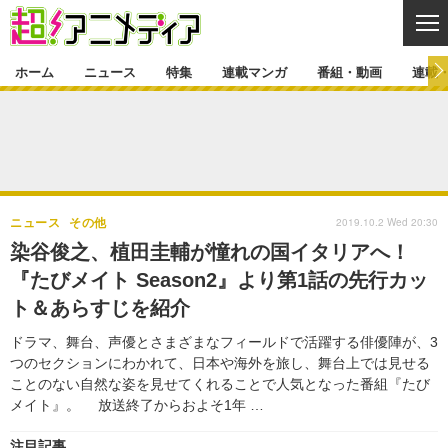
CL
ホーム
ニュース
特集
連載マンガ
番組・動画
連載
ニュース
ニュース一覧
アニメ
特集
ゲーム・アプリ
マンガ
特集一覧
カバー
連載マンガ
2019.10.2 Wed 20:30
ニュース
その他
映画
音楽
インタビュー
レポート
連載マンガ一覧
連載一覧
番組・動画
染谷俊之、植田圭輔が憧れの国イタリアへ！
グッズ
イベント
『たびメイト Season2』より第1話の先行カッ
ラキりす
番組・動画一覧
ラジオ
連載・ブログ
ト＆あらすじを紹介
声優
コスプレ
動画
連載・ブログ一覧
コラム
ドラマ、舞台、声優とさまざまなフィールドで活躍する俳優陣が、3
舞台
新帝スタ
つのセクションにわかれて、日本や海外を旅し、舞台上では見せる
編集部ブログ・お知らせ
ことのない自然な姿を見せてくれることで人気となった番組『たび
メイト』。 放送終了からおよそ1年 …
注目記事