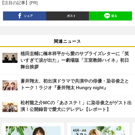
【注目の記事】[PR]
シェア
ポスト
送る
関連ニュース
植田圭輔に橋本祥平から愛のサプライズレターに「笑
いすぎて涙が出た」ー劇場版「王室教師ハイネ」初日
舞台挨拶
蒼井翔太、初出演ドラマで共演中の俳優・染谷俊之と
トーク！ラジオ『蒼井翔太 Hungry night』
松村龍之介MCの「あさステ！」に染谷俊之がゲスト出
演！公開録音で愛犬にデレデレ【レポート】