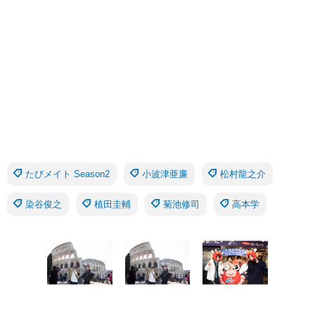
たびメイト Season2
小波津亜廉
松村龍之介
染谷俊之
植田圭輔
菊池修司
高本学