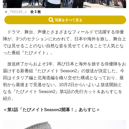
★_TI00166_s
全 3 枚
写真をすべて見る
ドラマ、舞台、声優とさまざまなフィールドで活躍する俳優
陣が、3つのセクションにわかれて、日本や海外を旅し、舞台上
では見せることのない自然な姿を見せてくれることで人気とな
った番組『たびメイト』。
放送終了からおよそ1年、再び日本と海外を旅する俳優陣をお
届けする新番組『たびメイト Season2』の放送が決定した。今
回はイタリア編と北海道編を織り交ぜた構成となっており、最
初から最後まで見逃せない。10月2日からいよいよ放送開始と
なる『たびメイト Season2』第1話の先行カット＆あらすじを
紹介。
＜第1話「たびメイトSeason2開幕！」あらすじ＞