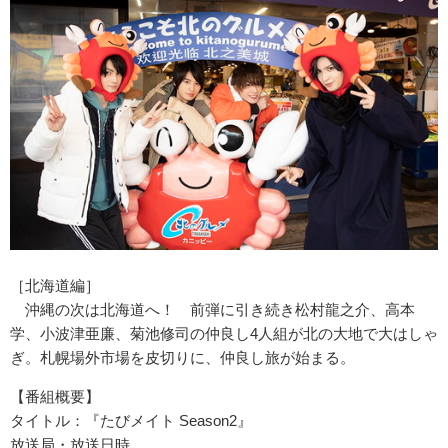
［北海道編］
沖縄の次は北海道へ！ 前弾に引き続き松村龍之介、高本
学、小波津亜廉、菊池修司の仲良し4人組が北の大地で大はしゃ
ぎ。札幌場外市場を皮切りに、仲良し旅が始まる。
【番組概要】
タイトル：『たびメイト Season2』
放送局・放送日時