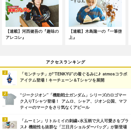
【連載】河西健吾の『趣味の
【連載】木島隆一の『一筆啓
アレコレ』
上』
アクセスランキング
「モンチッチ」が“TENKYU”の着ぐるみに♪ atmosコラボ
アイテム登場！キーチェーン＆Tシャツを展開
“ジークジオン”「機動戦士ガンダム」シリーズのロゴマー
ク入りTシャツ登場！ アムロ、シャア、ジオン公国、マフ
ティーのマークをさり気なくアピール
「ムーミン」リトルミイの刺繍×水玉柄で大人可愛さをプラ
ス♪ 機能性も抜群な「三日月ショルダーバッグ」が新登場