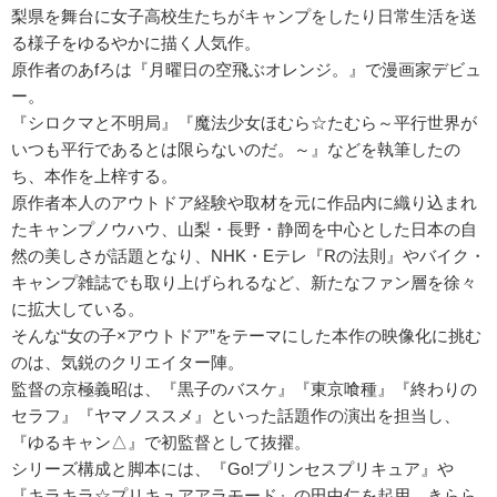
梨県を舞台に女子高校生たちがキャンプをしたり日常生活を送
る様子をゆるやかに描く人気作。
原作者のあfろは『月曜日の空飛ぶオレンジ。』で漫画家デビュ
ー。
『シロクマと不明局』『魔法少女ほむら☆たむら～平行世界が
いつも平行であるとは限らないのだ。～』などを執筆したの
ち、本作を上梓する。
原作者本人のアウトドア経験や取材を元に作品内に織り込まれ
たキャンプノウハウ、山梨・長野・静岡を中心とした日本の自
然の美しさが話題となり、NHK・Eテレ『Rの法則』やバイク・
キャンプ雑誌でも取り上げられるなど、新たなファン層を徐々
に拡大している。
そんな“女の子×アウトドア”をテーマにした本作の映像化に挑む
のは、気鋭のクリエイター陣。
監督の京極義昭は、『黒子のバスケ』『東京喰種』『終わりの
セラフ』『ヤマノススメ』といった話題作の演出を担当し、
『ゆるキャン△』で初監督として抜擢。
シリーズ構成と脚本には、『Go!プリンセスプリキュア』や
『キラキラ☆プリキュアアラモード』の田中仁を起用。きらら