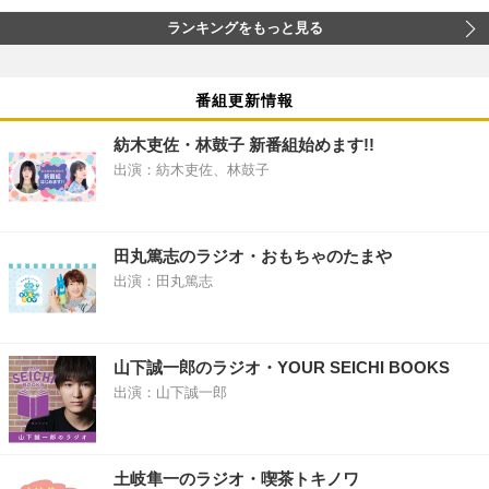
ランキングをもっと見る
番組更新情報
紡木吏佐・林鼓子 新番組始めます!!
出演：紡木吏佐、林鼓子
田丸篤志のラジオ・おもちゃのたまや
出演：田丸篤志
山下誠一郎のラジオ・YOUR SEICHI BOOKS
出演：山下誠一郎
土岐隼一のラジオ・喫茶トキノワ