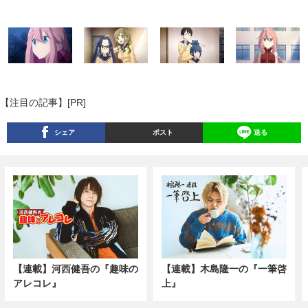
【注目の記事】[PR]
シェア
ポスト
送る
【連載】河西健吾の『趣味の
【連載】木島隆一の『一筆啓
アレコレ』
上』