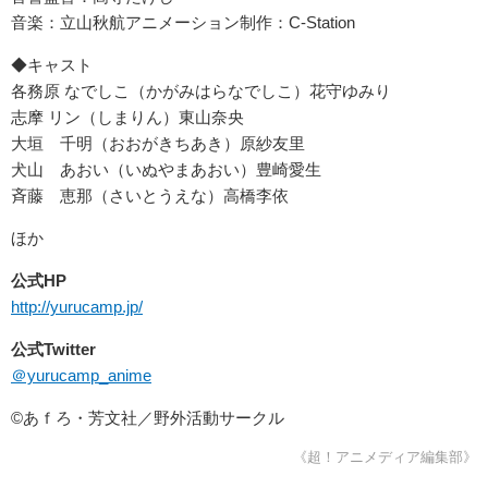
音楽：立山秋航アニメーション制作：C-Station
◆キャスト
各務原 なでしこ（かがみはらなでしこ）花守ゆみり
志摩 リン（しまりん）東山奈央
大垣 千明（おおがきちあき）原紗友里
犬山 あおい（いぬやまあおい）豊崎愛生
斉藤 恵那（さいとうえな）高橋李依
ほか
公式HP
http://yurucamp.jp/
公式Twitter
＠yurucamp_anime
©あｆろ・芳文社／野外活動サークル
《超！アニメディア編集部》