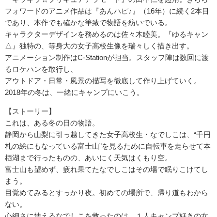
フォワードのアニメ作品は『あんハピ♪』（16年）に続く2本目
であり、本作でも確かな筆致で物語を紡いでいる。
キャラクターデザインを務めるのは佐々木睦美。『ゆるキャン
△』独特の、等身大の女子高校生像を瑞々しく描き出す。
アニメーション制作はC-Stationが担当。スタッフ陣は数回に渡
るロケハンを敢行し、
アウトドア・日常・風景の描写を徹底して作り上げていく。
2018年の冬は、一緒にキャンプにいこう。
【ストーリー】
これは、ある冬の日の物語。
静岡から山梨に引っ越してきた女子高校生・なでしこは、“千円
札の絵にもなっている富士山”を見るために自転車を走らせて本
栖湖まで行ったものの、あいにく天気はくもり空。
富士山も望めず、疲れ果てたなでしこはその場で眠りこけてし
まう。
目覚めてみるとすっかり夜。初めての場所で、帰り道もわから
ない。
心細さに怯えるなでしこを救ったのは、１人キャンプ好きの女