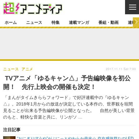
CL
ホーム
ニュース
特集
連載マンガ
番組・動画
連載
ニュース
ニュース一覧
アニメ
特集
ゲーム・アプリ
マンガ
特集一覧
カバー
連載マンガ
2017.11.11 Sat 7:00
ニュース
アニメ
映画
音楽
インタビュー
レポート
連載マンガ一覧
連載一覧
番組・動画
TVアニメ「ゆるキャン△」予告編映像を初公
グッズ
イベント
開！ 先行上映会の開催も決定！
ラキりす
番組・動画一覧
ラジオ
連載・ブログ
「まんがタイムきららフォワード」で好評連載中の『ゆるキャン
声優
コスプレ
動画
連載・ブログ一覧
コラム
△』。2018年1月からの放送が決定している本作の、世界観を垣間
舞台
新帝スタ
見ることが出来る予告編映像が公開となった。 自然が美しい背景
編集部ブログ・お知らせ
のもと、軽快な音楽と共に、リンがソ …
注目記事
“おにぎりぼうや”がぷにっとやわらか発光☆ 存在感抜群なのLED