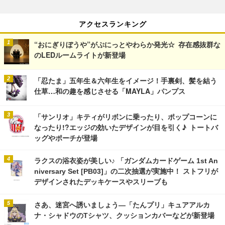
アクセスランキング
“おにぎりぼうや”がぷにっとやわらか発光☆ 存在感抜群な
のLEDルームライトが新登場
「忍たま」五年生＆六年生をイメージ！手裏剣、髪を結う
仕草…和の趣を感じさせる「MAYLA」パンプス
「サンリオ」キティがリボンに乗ったり、ポップコーンに
なったり!?エッジの効いたデザインが目を引く♪ トートバ
ッグやポーチが登場
ラクスの浴衣姿が美しい♪ 「ガンダムカードゲーム 1st An
niversary Set [PB03]」の二次抽選が実施中！ ストフリが
デザインされたデッキケースやスリーブも
さあ、迷宮へ誘いましょう―「たんプリ」キュアアルカ
ナ・シャドウのTシャツ、クッションカバーなどが新登場