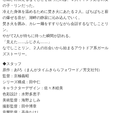
の子・リンだった。
冷えた身体を温めるために焚き火にあたる２人。ぱちぱちと薪
の爆ぜる音が、湖畔の静寂に沁み込んでいく。
焚き火を囲み、カレー麺をすすりながら会話するなでしことリ
ン。
やがて2人が待ちに待った瞬間が訪れる。
「見えた……ふじさん……」
なでしことリン、２人の出会いから始まるアウトドア系ガール
ズストーリー。
◆スタッフ
原作：あfろ（まんがタイムきららフォワード／芳文社刊）
監督：京極義昭
シリーズ構成：田中仁
キャラクターデザイン：佐々木睦美
色彩設計：水野多恵子
美術監督：海野よしみ
撮影監督：田中博章
音響監督：高寺たけし