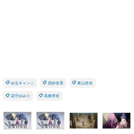
ゆるキャン△
原紗友里
東山奈央
花守ゆみり
高橋李依