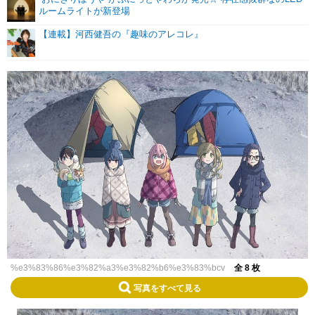
ルームライトが新登場
【連載】河西健吾の『趣味のアレコレ』
%e3%83%86%e3%82%a3%e3%82%b6%e3%83%bcv
全 8 枚
写真をすべて見る