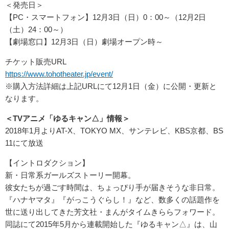
＜発売日＞
【PC・スマートフォン】12月3日（日）0：00～（12月2日
（土）24：00～）
【劇場窓口】12月3日（日）劇場オープン時～
チケット販売URL
https://www.tohotheater.jp/event/
※購入方法詳細は上記URLにて12月1日（金）に公開・更新と
なります。
＜TVアニメ「ゆるキャン△」情報＞
2018年1月よりAT-X、TOKYO MX、サンテレビ、KBS京都、BS
11にて放送
【イントロダクション】
新・日常系ガールズストーリー開幕。
彼女たちが過ごす時間は、ちょっぴり手が届きそうな非日常。
『ハナヤマタ』『がっこうぐらし！』など、数多くの話題作を
世に送り出してきた芳文社・まんがタイムきららフォワード。
同誌にて2015年5月から連載開始した『ゆるキャン△』は、山