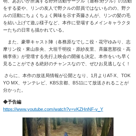
明、あおいが所属する野外活動サークル（通称:野クル）の活動
をする姿や、リンの友人で野クルの部員ではないものの、野ク
ルの活動にちょくちょく興味を示す斉藤さんが、リンの髪の毛
を結い上げて遊ぶ様子など、本作に登場するメインキャラクタ
ーたちの日常も描かれている。
また、豪華キャスト陣（各務原なでしこ役・花守ゆみり、志
摩リン役・東山奈央、大垣千明役・原紗友里、斉藤恵那役・高
橋李依）が登壇する先行上映会の開催も決定。本作をいち早く
見ることができる絶好のチャンスなので、ぜひお見逃しなく！
さらに、本作の放送局情報が公開となり、1月よりAT-X、TOK
YO MX、サンテレビ、KBS京都、BS11にて放送されることが
分かった。
◆予告編
https://www.youtube.com/watch?v=vKZHnNF-v_Y