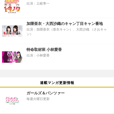
出演：土岐隼一
加隈亜衣・大西沙織のキャン丁目キャン番地
出演：加隈亜衣（亜衣キャン）、大西沙織 （さおキャ
ン）
特命取材班 小林愛香
出演：小林愛香
連載マンガ更新情報
ガールズ＆パンツァー
毎週火曜日更新