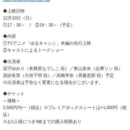
◆上映日時
12月10日（日）
①17：30～ / ②19：30～（予定）
◆内容
①TVアニメ「ゆるキャン△」本編の先行上映
②キャストによるトークショー
◆出演者
花守ゆみり（各務原なでしこ 役）／東山奈央（志摩リン 役）
原紗友里（大垣千明 役）／高橋李依（斉藤恵那 役）予定
※出演者は予告なく変更になる場合がございます。
◆チケット
＜価格＞
2,500円均一（税込）※プレミアボックスシートは+1,000円（税
込）
※お1人様につき4枚までの購入制限あり