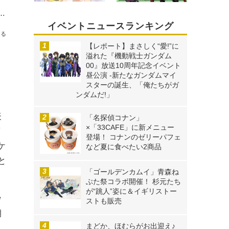
菜帆、神崎蘭子、小日向美穂ら、熊本出身アイドルが復興を応援！ コラボイベント開催
イベントニュースランキング
送る
【レポート】まさしく“愛!”に
溢れた『機動戦士ガンダム
00』放送10周年記念イベント
昼公演 -新たなガンダムマイ
スターの誕生、「俺たちがガ
ンダムだ!」
表
「名探偵コナン」
×「33CAFE」に新メニュー
登場！ コナンのゼリーパフェ
ケ
など夏に食べたい2商品
と
「ゴールデンカムイ」青森ね
ぶた祭コラボ開催！ 杉元たち
が“跳人”姿に＆イギリストー
紗
ストも販売
期
まどか、ほむらがお出迎え♪
っ