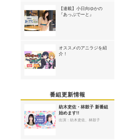
【連載】小日向ゆかの
『あっぷでーと』
オススメのアニラジを紹
介！
番組更新情報
紡木吏佐・林鼓子 新番組
始めます!!
出演：紡木吏佐、林鼓子