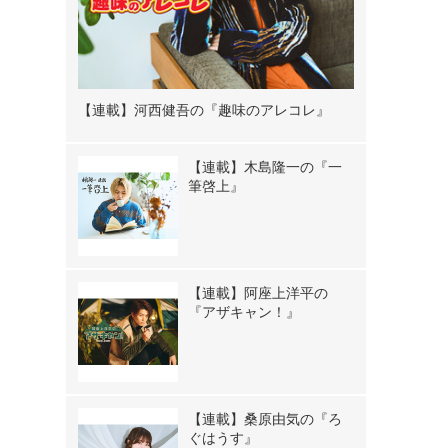
【連載】河西健吾の『趣味のアレコレ』
【連載】木島隆一の『一
筆啓上』
【連載】阿座上洋平の
『アザキャン！』
【連載】桑原由気の『ろ
ぐはうす』