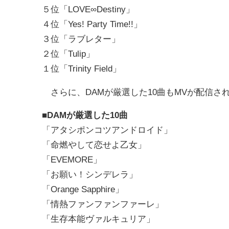
５位「LOVE∞Destiny」
４位「Yes! Party Time!!」
３位「ラブレター」
２位「Tulip」
１位「Trinity Field」
さらに、DAMが厳選した10曲もMVが配信さ
■DAMが厳選した10曲
「アタシポンコツアンドロイド」
「命燃やして恋せよ乙女」
「EVEMORE」
「お願い！シンデレラ」
「Orange Sapphire」
「情熱ファンファンファーレ」
「生存本能ヴァルキュリア」