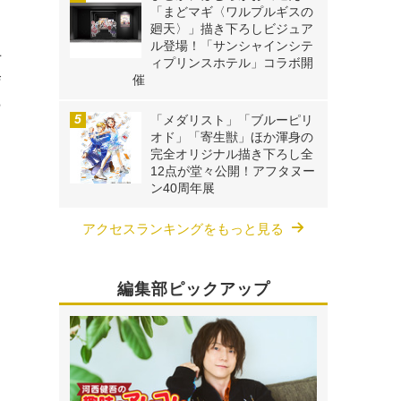
「まどマギ〈ワルプルギスの
し
廻天〉」描き下ろしビジュア
ル登場！「サンシャインシテ
上
ィプリンスホテル」コラボ開
修
催
ら
「メダリスト」「ブルーピリ
オド」「寄生獣」ほか渾身の
完全オリジナル描き下ろし全
12点が堂々公開！アフタヌー
ン40周年展
アクセスランキングをもっと見る
編集部ピックアップ