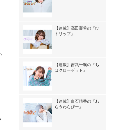
【連載】高田憂希の『ひ
トリップ』
い
、
【連載】吉武千颯の『ち
はクローゼット』
」
フ
く
く
【連載】白石晴香の『わ
らうわらびー』
も