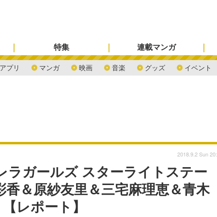
特集
連載マンガ
アプリ
マンガ
映画
音楽
グッズ
イベント
2018.9.2 Sun 20
レラガールズ スターライトステー
彩香＆原紗友里＆三宅麻理恵＆青木
？【レポート】