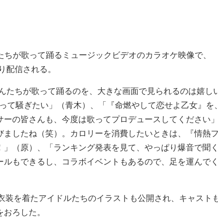
たちが歌って踊るミュージックビデオのカラオケ映像で、
）より配信される。
んたちが歌って踊るのを、大きな画面で見られるのは嬉し
なので、歌って騒ぎたい」（青木）、「『命燃やして恋せよ乙女』を
サーの皆さんも、今度は歌ってプロデュースしてください
びましたね（笑）。カロリーを消費したいときは、『情熱
！」（原）、「ランキング発表を見て、やっぱり爆音で聞
ールもできるし、コラボイベントもあるので、足を運んで
衣装を着たアイドルたちのイラストも公開され、キャスト
をおろした。