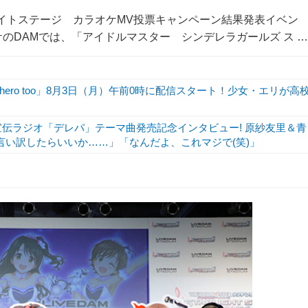
ライトステージ カラオケMV投票キャンペーン結果発表イベン
ラオケのDAMでは、「アイドルマスター シンデレラガールズ ス …
hero too」8月3日（月）午前0時に配信スタート！少女・エリが高
宣伝ラジオ「デレパ」テーマ曲発売記念インタビュー! 原紗友里＆青
言い訳したらいいか……」「なんだよ、これマジで(笑)」