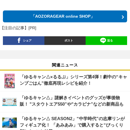
「AOZORAGEAR online SHOP」
【注目の記事】[PR]
シェア
ポスト
送る
関連ニュース
「ゆるキャン△×るるぶ」シリーズ第4弾！劇中の“キャ
ンプごはん”徹底再現レシピを紹介！
「ゆるキャン△」謎解きイベントのグッズが事後物
販！ "スタウトエア550”や"カラビナ”などの新商品も
「ゆるキャン△ SEASON2」“中学時代”の志摩リンが
フィギュア化！ 「あみあみ」で購入すると“びっくり