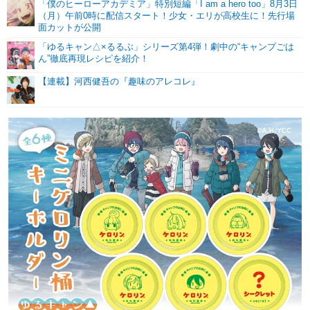
「僕のヒーローアカデミア」特別短編「I am a hero too」8月3日
（月）午前0時に配信スタート！少女・エリが高校生に！先行場
面カットが公開
「ゆるキャン△×るるぶ」シリーズ第4弾！劇中の“キャンプごは
ん”徹底再現レシピを紹介！
【連載】河西健吾の『趣味のアレコレ』