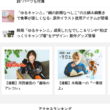
顔”パーツも付属
「ゆるキャン△」“鍋の妖精なべしこ”の土鍋＆鍋敷き
で食事が楽しくなる♪ 原作イラスト使用アイテムが登場
映画「ゆるキャン△」成長したなでしこ＆リンや“松ぼ
っくりキャンプ場”をデザイン♪ 新作グッズ登場
【連載】河西健吾の『趣味の
【連載】木島隆一の『一筆啓
アレコレ』
上』
アクセスランキング