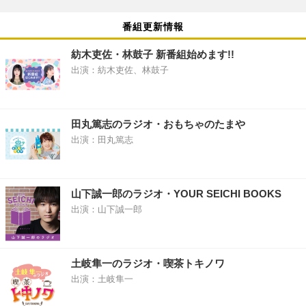
番組更新情報
紡木吏佐・林鼓子 新番組始めます!!
出演：紡木吏佐、林鼓子
田丸篤志のラジオ・おもちゃのたまや
出演：田丸篤志
山下誠一郎のラジオ・YOUR SEICHI BOOKS
出演：山下誠一郎
土岐隼一のラジオ・喫茶トキノワ
出演：土岐隼一