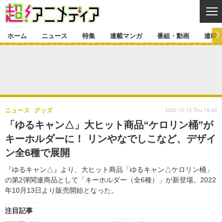
CL
ホーム
ニュース
特集
連載マンガ
番組・動画
連載
ニュース
ニュース一覧
アニメ
特集
ゲーム・アプリ
マンガ
特集一覧
カバー
連載マンガ
2022.10.13 Thu 19:30
ニュース
グッズ
映画
音楽
インタビュー
レポート
連載マンガ一覧
連載一覧
番組・動画
「ゆるキャン△」大ヒット商品“ケロリン桶”が
グッズ
イベント
キーホルダーに！ リンやなでしこなど、デザイ
ラキりす
番組・動画一覧
ラジオ
連載・ブログ
ン全6種で展開
声優
コスプレ
動画
連載・ブログ一覧
コラム
『ゆるキャン△』より、大ヒット商品「ゆるキャン△ケロリン桶」
舞台
新帝スタ
の第2弾関連商品として「キーホルダー（全6種）」が新登場。2022
編集部ブログ・お知らせ
年10月13日より販売開始となった。
注目記事