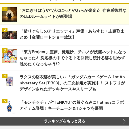
“おにぎりぼうや”がぷにっとやわらか発光☆ 存在感抜群な
のLEDルームライトが新登場
「借りぐらしのアリエッティ」声優・あらすじ・主題歌ま
とめ【金曜ロードショー放送】
「東方Project」霊夢、魔理沙、チルノが洗濯ネットになっ
ちゃった♪ 洗濯機の中でぐるぐる回転し続ける姿を思わず
眺めたくなっちゃう!?
ラクスの浴衣姿が美しい♪ 「ガンダムカードゲーム 1st An
niversary Set [PB03]」の二次抽選が実施中！ ストフリが
デザインされたデッキケースやスリーブも
「モンチッチ」が“TENKYU”の着ぐるみに♪ atmosコラボ
アイテム登場！キーチェーン＆Tシャツを展開
ランキングをもっと見る