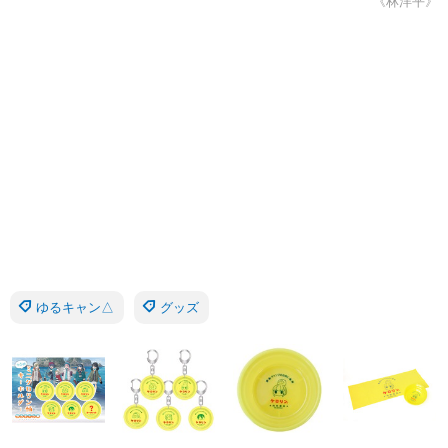
《林洋平》
ゆるキャン△
グッズ