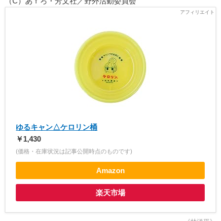
（C）あｆろ・芳文社／野外活動委員会
ゆるキャン△ケロリン桶
￥1,430
(価格・在庫状況は記事公開時点のものです)
Amazon
楽天市場