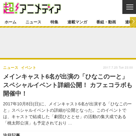
CL
ホーム
ニュース
特集
連載マンガ
番組・動画
連載
ニュース
ニュース一覧
アニメ
特集
ゲーム・アプリ
マンガ
特集一覧
カバー
連載マンガ
2017.7.25 Tue 23:00
ニュース
イベント
映画
音楽
インタビュー
レポート
連載マンガ一覧
連載一覧
番組・動画
メインキャスト6名が出演の「ひなこのーと」
グッズ
イベント
スペシャルイベント詳細公開！ カフェコラボも
ラキりす
番組・動画一覧
ラジオ
連載・ブログ
開催中！
声優
コスプレ
動画
連載・ブログ一覧
コラム
2017年10月8日(日)に、メインキャスト6名が出演する「ひなこのー
舞台
新帝スタ
と」スペシャルイベントの詳細が公開となった。このイベントで
編集部ブログ・お知らせ
は、キャストで結成した「劇団ひととせ」の活動の集大成である
「桃太郎公演」も予定されており …
注目記事