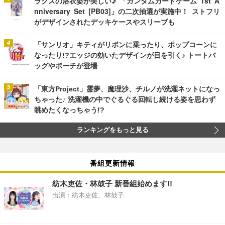
ラクスの浴衣姿が美しい♪ 「ガンダムカードゲーム 1st A
nniversary Set [PB03]」の二次抽選が実施中！ ストフリ
がデザインされたデッキケースやスリーブも
「サンリオ」キティがリボンに乗ったり、ポップコーンに
なったり!?エッジの効いたデザインが目を引く♪ トートバ
ッグやポーチが登場
「東方Project」霊夢、魔理沙、チルノが洗濯ネットになっ
ちゃった♪ 洗濯機の中でぐるぐる回転し続ける姿を思わず
眺めたくなっちゃう!?
ランキングをもっと見る
番組更新情報
紡木吏佐・林鼓子 新番組始めます!!
出演：紡木吏佐、林鼓子