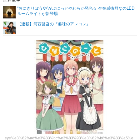
“おにぎりぼうや”がぷにっとやわらか発光☆ 存在感抜群なのLED
ルームライトが新登場
【連載】河西健吾の『趣味のアレコレ』
eye%e3%82%ad%e3%83%bc%e3%83%93%e3%82%b8%e3%83%a5%e