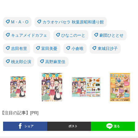
M・A・O
カラオケパセラ 秋葉原昭和通り館
キュアメイドカフェ
ひなこのーと
劇団ひととせ
吉田有里
富田美憂
小倉唯
東城日沙子
桃太郎公演
高野麻里佳
【注目の記事】[PR]
シェア
ポスト
送る