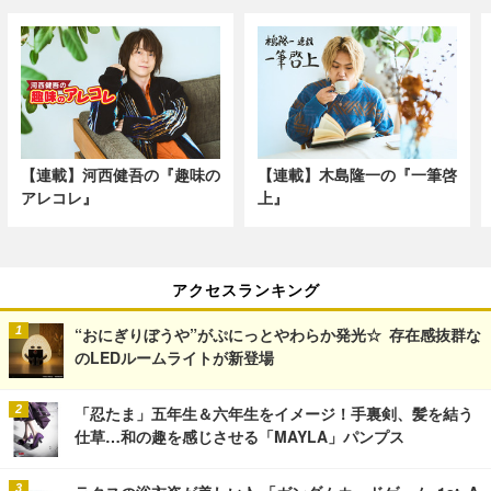
【連載】河西健吾の『趣味の
【連載】木島隆一の『一筆啓
アレコレ』
上』
アクセスランキング
“おにぎりぼうや”がぷにっとやわらか発光☆ 存在感抜群な
のLEDルームライトが新登場
「忍たま」五年生＆六年生をイメージ！手裏剣、髪を結う
仕草…和の趣を感じさせる「MAYLA」パンプス