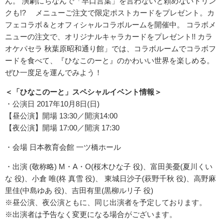
ん。 演劇にちなんで「早口言葉」を言わないと頼めないドリン
クも!? メニューご注文で限定ポストカードをプレゼント。カ
フェコラボ＆とオフィシャルコラボルームを開催中。 コラボメ
ニューの注文で、オリジナルキャラカードをプレゼント!! カラ
オケパセラ 秋葉原昭和通り館」では、コラボルームでコラボフ
ードを食べて、『ひなこのーと』のかわいい世界を楽しめる。
ぜひ一度足を運んでみよう！
＜「ひなこのーと」スペシャルイベント情報＞
・公演日 2017年10月8日(日)
【昼公演】開場 13:30／開演14:00
【夜公演】開場 17:00／開演 17:30
・会場 日本教育会館 一ツ橋ホール
・出演 (敬称略) M・A・O(桜木ひな子 役)、富田美憂(夏川くい
な 役)、小倉 唯(柊 真雪 役)、 東城日沙子(萩野千秋 役)、高野麻
里佳(中島ゆあ 役)、吉田有里(黒柳ルリ子 役)
※昼公演、夜公演ともに、同じ出演者を予定しております。
※出演者は予告なく変更になる場合がございます。