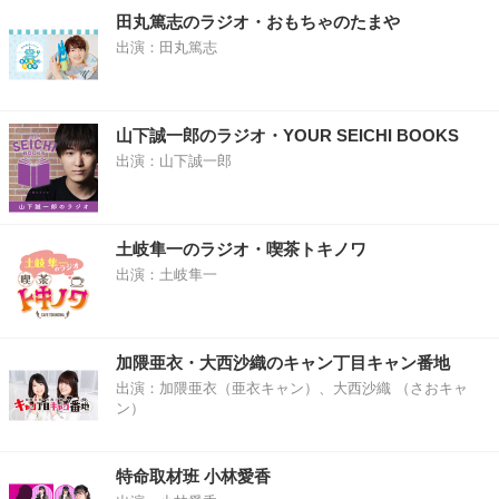
田丸篤志のラジオ・おもちゃのたまや
出演：田丸篤志
山下誠一郎のラジオ・YOUR SEICHI BOOKS
出演：山下誠一郎
土岐隼一のラジオ・喫茶トキノワ
出演：土岐隼一
加隈亜衣・大西沙織のキャン丁目キャン番地
出演：加隈亜衣（亜衣キャン）、大西沙織 （さおキャ
ン）
特命取材班 小林愛香