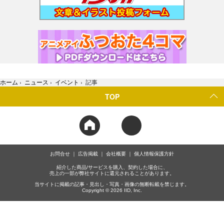
ホーム
›
ニュース
›
イベント
›
記事
TOP
お問合せ
広告掲載
会社概要
個人情報保護方針
紹介した商品/サービスを購入、契約した場合に、
売上の一部が弊社サイトに還元されることがあります。
当サイトに掲載の記事・見出し・写真・画像の無断転載を禁じます。
Copyright © 2026 IID, Inc.