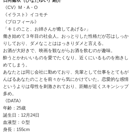
日向癒衣（ひなたゆい）紹介
《CV》M・A・O
《イラスト》イコモチ
《プロフィール》
「キミのこと、お姉さんが癒してあげる♪」
働き始めて３年目の社会人。おっとりした性格だが芯はしっか
りしており、ダメなことははっきりダメと言える。
お酒が大好きで、映画を観ながらお酒を飲むのが趣味。
酔うとかわいいものを愛でたくなり、近くにいるものを抱きし
めてしまう。
あなたとは同じ会社に勤めており、先輩として仕事をとてもが
んばるあなたのことを前々から気にかけていた。恋愛的な感情
というよりは母性を刺激されており、距離が近くスキンシップ
多め。
《DATA》
年齢：25歳
誕生日：12月24日
血液型：Ｏ型
身長：155cm