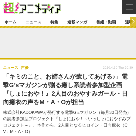
CL
ホーム
ニュース
特集
連載マンガ
番組・動画
連載
ニュース
ニュース一覧
アニメ
特集
ゲーム・アプリ
マンガ
特集一覧
カバー
連載マンガ
2020.4.30 Thu 20:30
ニュース
声優
映画
音楽
インタビュー
レポート
連載マンガ一覧
連載一覧
番組・動画
「キミのこと、お姉さんが癒してあげる♪」電
グッズ
イベント
撃G’sマガジンが贈る癒し系読者参加型企画
ラキりす
番組・動画一覧
ラジオ
連載・ブログ
『しょにおや！』2人目のおやすみガール・日
声優
コスプレ
動画
連載・ブログ一覧
コラム
向癒衣の声をM・A・Oが担当
舞台
新帝スタ
編集部ブログ・お知らせ
株式会社KADOKAWAが発行する電撃G’sマガジン（毎月30日発売）
の読者参加型プロジェクト『しょにおや！～いっしょにおやすみプ
ロジェクト～』。本作から、2人目となるヒロイン・日向癒衣（C
V：M・A・O） …