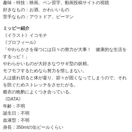
趣味・特技：映画、ペン習字、動画投稿サイトの視聴
好きなもの：お酒、かわいいもの
苦手なもの：アウトドア、ピーマン
ミッピー紹介
《イラスト》イコモチ
《プロフィール》
「やわらかさを保つには日々の努力が大事！ 健康的な生活を
するっピ！」
やわらかいものが大好きなウサギ型の妖精。
モフモフするためなら努力を惜しまない。
人は疲れ切ると体が凝り、節々が固くなってしまうので、それ
を防ぐためストレッチをさせたがる。
癒衣の晩酌によくつき合っている。
《DATA》
年齢：不明
誕生日：不明
血液型：不明
身長：350mlの缶ビールくらい