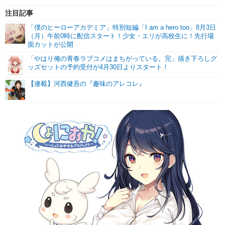
注目記事
「僕のヒーローアカデミア」特別短編「I am a hero too」8月3日
（月）午前0時に配信スタート！少女・エリが高校生に！先行場
面カットが公開
「やはり俺の青春ラブコメはまちがっている。完」描き下ろしグ
ッズセットの予約受付が4月30日よりスタート！
【連載】河西健吾の『趣味のアレコレ』