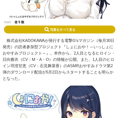
main
全 5 枚
写真をすべて見る
株式会社KADOKAWAが発行する電撃G’sマガジン（毎月30日
発売）の読者参加型プロジェクト『しょにおや！～いっしょに
おやすみプロジェクト～』。本作から、2人目となるヒロイン・
日向癒衣（CV：M・A・O）の情報が公開。また、1人目のヒロ
イン羽澄甘恵（CV：石見舞菜香）のASMRおやすみドラマ第2
弾のダウンロード配信が5月2日からスタートすることも明らか
となった。