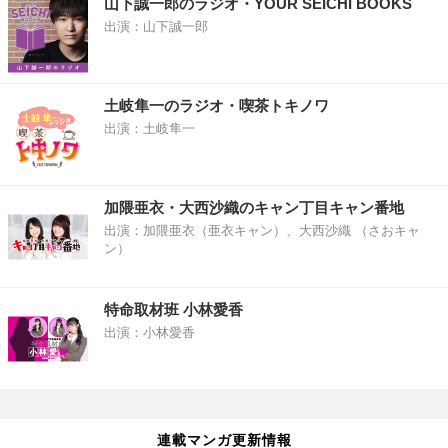
山下誠一郎のラジオ・YOUR SEICHI BOOKS
出演：山下誠一郎
土岐隼一のラジオ・喫茶トキノワ
出演：土岐隼一
加隈亜衣・大西沙織のキャン丁目キャン番地
出演：加隈亜衣（亜衣キャン）、大西沙織 （さおキャ
ン）
特命取材班 小林愛香
出演：小林愛香
連載マンガ更新情報