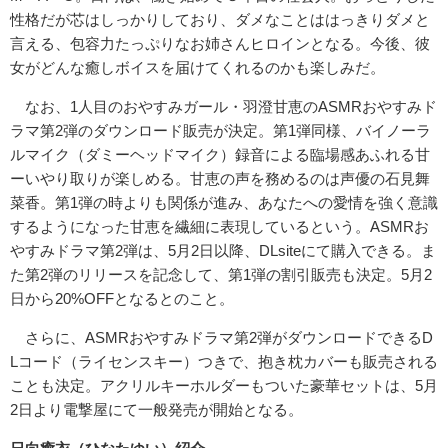
性格だが芯はしっかりしており、ダメなことははっきりダメと
言える、包容力たっぷりなお姉さんヒロインとなる。今後、彼
女がどんな癒しボイスを届けてくれるのかも楽しみだ。
なお、1人目のおやすみガール・羽澄甘恵のASMRおやすみド
ラマ第2弾のダウンロード販売が決定。第1弾同様、バイノーラ
ルマイク（ダミーヘッドマイク）録音による臨場感あふれる甘
ーいやり取りが楽しめる。甘恵の声を務めるのは声優の石見舞
菜香。第1弾の時よりも関係が進み、あなたへの愛情を強く意識
するようになった甘恵を繊細に表現しているという。ASMRお
やすみドラマ第2弾は、5月2日以降、DLsiteにて購入できる。ま
た第2弾のリリースを記念して、第1弾の割引販売も決定。5月2
日から20%OFFとなるとのこと。
さらに、ASMRおやすみドラマ第2弾がダウンロードできるD
Lコード（ライセンスキー）つきで、抱き枕カバーも販売される
ことも決定。アクリルキーホルダーもついた豪華セットは、5月
2日より電撃屋にて一般発売が開始となる。