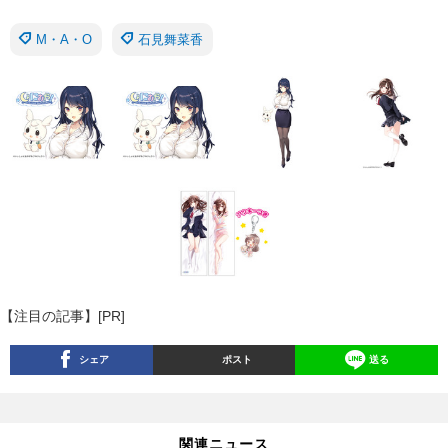
M・A・O
石見舞菜香
【注目の記事】[PR]
シェア
ポスト
送る
関連ニュース