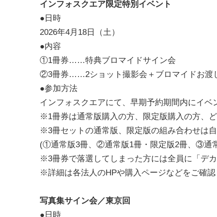
インフォスクエア限定特別イベント
●日時
2026年4月18日（土）
●内容
①1冊券……特典ブロマイドサイン会
②3冊券……2ショット撮影会＋ブロマイドお渡
●参加方法
インフォスクエアにて、早期予約期間内にイベ
※1冊券は通常版購入の方、限定版購入の方、
※3冊セットの通常版、限定版の組み合わせは
(①通常版3冊、②通常版1冊・限定版2冊、③通
※3冊券で落選してしまった方には全員に「デ
※詳細は各法人のHPや購入ページなどをご確認
写真集サイン会／東京回
●日時