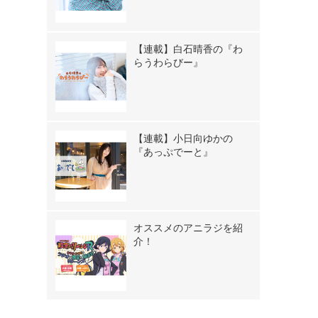
【連載】白石晴香の『わ
らうわらびー』
【連載】小日向ゆかの
『あっぷでーと』
オススメのアニラジを紹
介！