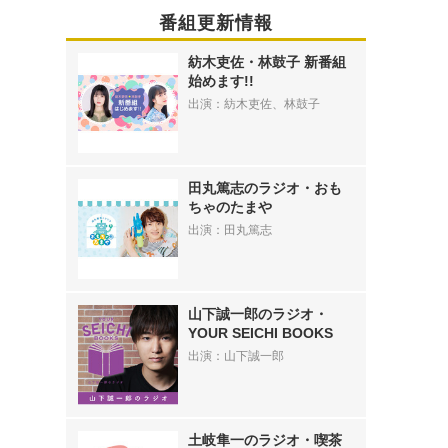
番組更新情報
紡木吏佐・林鼓子 新番組
始めます!!
出演：紡木吏佐、林鼓子
田丸篤志のラジオ・おも
ちゃのたまや
出演：田丸篤志
山下誠一郎のラジオ・
YOUR SEICHI BOOKS
出演：山下誠一郎
土岐隼一のラジオ・喫茶