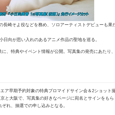
GO!!!!!』の長崎そよ役などを務め、ソロアーティストデビューも果
、小日向が思い入れのあるアニメ作品の聖地を巡る。
共に、特典やイベント情報が公開。写真集の発売にあたり
クエア早期予約対象の特典ブロマイドサイン会＆2ショット
は東京と大阪で、写真集の好きなページに宛名とサインをもら
れぞれ、抽選での申し込みとなる。