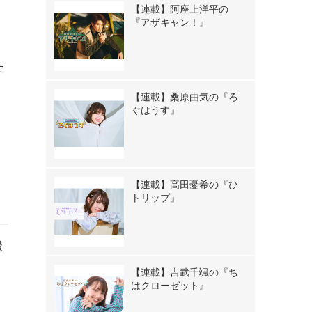
【連載】阿座上洋平の
『アザキャン！』
た
【連載】桑原由気の『ろ
ぐはうす』
、
【連載】高田憂希の『ひ
トリップ』
撮
【連載】吉武千颯の『ち
はクローゼット』