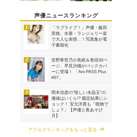
声優ニュースランキング
「ラブライブ！」声優・飯田
里穂、水着・ランジェリー姿
で大人な表情…！写真集が電
子書籍化
安野希世乃が表紙＆巻頭30ペ
ージ、早見沙織がバックカバ
ーに登場！ 「Ani-PASS Plus
#07」
岡本信彦の”怪しい水晶玉”の
価値はいくら!? 鑑定結果にシ
ョック！ 安元洋貴も「呪物で
しょ？」【声優と夜あそび
月】
アクセスランキングをもっと見る