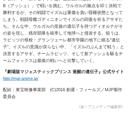
B（アッシュ）」で戦いを挑む。ウルガルの拠点を叩く決戦で
勝利するが、その戦闘でイズルは重傷を負い昏睡状態となって
しまう。戦闘母艦ゴディニオンでイズルの回復を祈るアサギた
ち。そんな中、ウルガルの皇族の遺伝子を持つディオルナがそ
の姿を現し、残存部隊を統率して地球へと侵攻する。狙うは、
ラビッツの母校・グランツェーレ都市学園の地下に眠る“遺伝
子”。イズルの意識が戻らない中、「イズルのぶんまで戦う」と
決意するアサギ。チームラビッツ、そして新アッシュを駆るチ
ームフォックスは最後の戦いへと出撃していく。
『劇場版マジェスティックプリンス 覚醒の遺伝子』公式サイト
http://mjp-anime.jp/
配給：東宝映像事業部 (C)2016 創通・フィールズ／MJP製作
委員会
《超！アニメディア編集部》