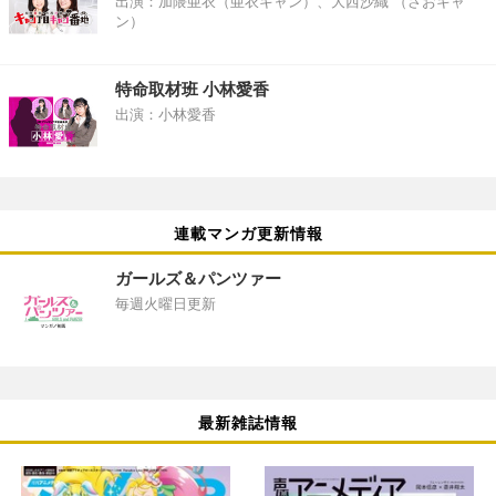
出演：加隈亜衣（亜衣キャン）、大西沙織 （さおキャ
ン）
特命取材班 小林愛香
出演：小林愛香
連載マンガ更新情報
ガールズ＆パンツァー
毎週火曜日更新
最新雑誌情報