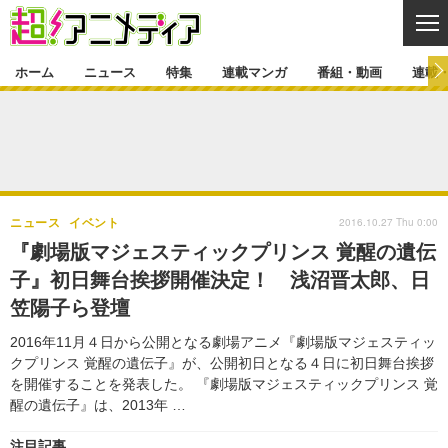
CL
ホーム
ニュース
特集
連載マンガ
番組・動画
連載
ニュース
ニュース一覧
アニメ
特集
ゲーム・アプリ
マンガ
特集一覧
カバー
連載マンガ
2016.10.27 Thu 0:00
ニュース
イベント
映画
音楽
インタビュー
レポート
連載マンガ一覧
連載一覧
番組・動画
『劇場版マジェスティックプリンス 覚醒の遺伝
グッズ
イベント
子』初日舞台挨拶開催決定！ 浅沼晋太郎、日
ラキりす
番組・動画一覧
ラジオ
連載・ブログ
笠陽子ら登壇
声優
コスプレ
動画
連載・ブログ一覧
コラム
2016年11月４日から公開となる劇場アニメ『劇場版マジェスティッ
舞台
新帝スタ
クプリンス 覚醒の遺伝子』が、公開初日となる４日に初日舞台挨拶
編集部ブログ・お知らせ
を開催することを発表した。 『劇場版マジェスティックプリンス 覚
醒の遺伝子』は、2013年 …
注目記事