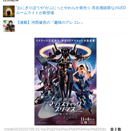
“おにぎりぼうや”がぷにっとやわらか発光☆ 存在感抜群なのLED
ルームライトが新登場
【連載】河西健吾の『趣味のアレコレ』
inside2016102705-01-%e3%82%b3%e3%83%94%e3%83%bc
全 2 枚