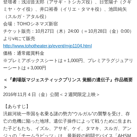
登壇者：浅沼晋太郎（アサギ・トシカズ役）、日笠陽子（クギ
ミヤ・ケイ役）、井口裕香（イリエ・タマキ役）、池田純矢
（スルガ・アタル役）
会場：TOHOシネマズ新宿
チケット販売：10月27日（木）24:00（＝10月28日（金）0:00）
よりvitにて販売
http://www.tohotheater.jp/event/mjp1104.html
価格：通常鑑賞料金
※プレミアボックスシートは＋1,000円、プレミアラグジュアリ
ーシートは＋3,000円
＜『劇場版マジェスティックプリンス 覚醒の遺伝子』作品概要
＞
2016年11月４日（金）公開＜２週間限定上映＞
【あらすじ】
汎銀河統一帝国を名乗る謎の勢力“ウルガル”の襲撃を受け、存
亡の危機に陥った地球。遺伝子操作によって戦うために生まれ
た子どもたち、イズル、アサギ、ケイ、タマキ、スルガ、アン
ジュの「チームラビッツ」は、最新鋭の戦闘デバイス「AHSM