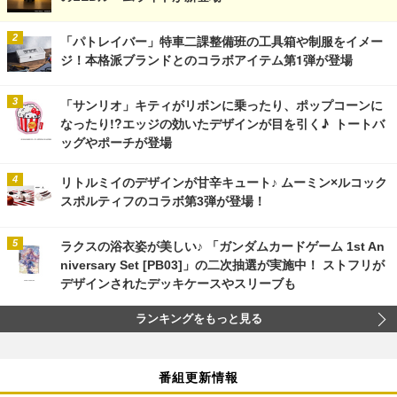
「パトレイバー」特車二課整備班の工具箱や制服をイメー
ジ！本格派ブランドとのコラボアイテム第1弾が登場
「サンリオ」キティがリボンに乗ったり、ポップコーンに
なったり!?エッジの効いたデザインが目を引く♪ トートバ
ッグやポーチが登場
リトルミイのデザインが甘辛キュート♪ ムーミン×ルコック
スポルティフのコラボ第3弾が登場！
ラクスの浴衣姿が美しい♪ 「ガンダムカードゲーム 1st An
niversary Set [PB03]」の二次抽選が実施中！ ストフリが
デザインされたデッキケースやスリーブも
ランキングをもっと見る
番組更新情報