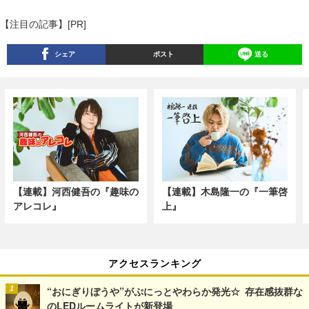
【注目の記事】[PR]
シェア
ポスト
送る
【連載】河西健吾の『趣味の
【連載】木島隆一の『一筆啓
アレコレ』
上』
アクセスランキング
“おにぎりぼうや”がぷにっとやわらか発光☆ 存在感抜群な
のLEDルームライトが新登場