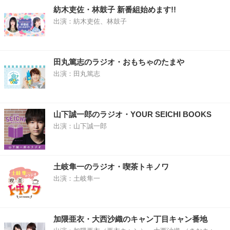
紡木吏佐・林鼓子 新番組始めます!!
出演：紡木吏佐、林鼓子
田丸篤志のラジオ・おもちゃのたまや
出演：田丸篤志
山下誠一郎のラジオ・YOUR SEICHI BOOKS
出演：山下誠一郎
土岐隼一のラジオ・喫茶トキノワ
出演：土岐隼一
加隈亜衣・大西沙織のキャン丁目キャン番地