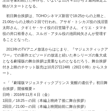
注目を集め続けた本作も、いよいよ11月４日から２週間限定上
映がスタートとなる。
初日舞台挨拶は、TOHOシネマズ新宿で18:25からの上映と、
21:00からの上映の２回で行われ、アサギ・トシカズ役の浅沼晋
太郎さん、クギミヤ・ケイ役の日笠陽子さん、イリエ・タマキ
役の井口裕香さん、スルガ・アタル役の池田純矢さんが登壇す
ることとなった。
2013年のTVアニメ放送からはじまり、『マジェスティックア
ワー』での新作エピソードの放送と続いた本シリーズの集大成
となる劇場版の舞台挨拶は貴重なものとなるだろう。舞台挨拶
付き上映のチケット販売は10月27日24時（28日０時）からスタ
ート。
＜「『劇場版マジェスティックプリンス 覚醒の遺伝子』初日舞
台挨拶」開催概要＞
日時：2016年11月４日（金）
1回目／18:25～の回（本編上映終了後に舞台挨拶）
2回目／21:00～の回（本編上映開始前に舞台挨拶）