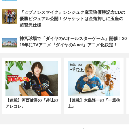
『ヒプノシスマイク』シンジュク麻天狼優勝記念CDの
優勝ビジュアル公開！ジャケットは金箔押しに玉座の
超贅沢仕様
神宮球場で「ダイヤのAオールスターゲーム」開催！20
19年にTVアニメ『ダイヤのA act』アニメ化決定！
【連載】河西健吾の『趣味の
【連載】木島隆一の『一筆啓
アレコレ』
上』