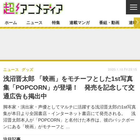
CL
ホーム
ニュース
特集
連載マンガ
番組・動画
連載
ニュース
ニュース一覧
アニメ
特集
ゲーム・アプリ
マンガ
特集一覧
カバー
連載マンガ
2020.1.10 Fri 23:15
ニュース
グッズ
映画
音楽
インタビュー
レポート
連載マンガ一覧
連載一覧
番組・動画
浅沼晋太郎 「映画」をモチーフとした1st写真
グッズ
イベント
集「POPCORN」が登場！ 発売を記念して交
ラキりす
番組・動画一覧
ラジオ
連載・ブログ
通広告も掲出中
声優
コスプレ
動画
連載・ブログ一覧
コラム
脚本家・演出家・声優としてマルチに活躍する浅沼晋太郎の1st写真
舞台
新帝スタ
集が本日より全国書店・インターネット書店にて発売される。 浅
編集部ブログ・お知らせ
沼晋太郎本人が「POPCORN」と名付けた本作は、彼のバックボー
ンにある「映画」がモチーフと …
注目記事