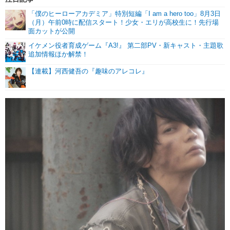
「僕のヒーローアカデミア」特別短編「I am a hero too」8月3日
（月）午前0時に配信スタート！少女・エリが高校生に！先行場
面カットが公開
イケメン役者育成ゲーム『A3!』 第二部PV・新キャスト・主題歌
追加情報ほか解禁！
【連載】河西健吾の『趣味のアレコレ』