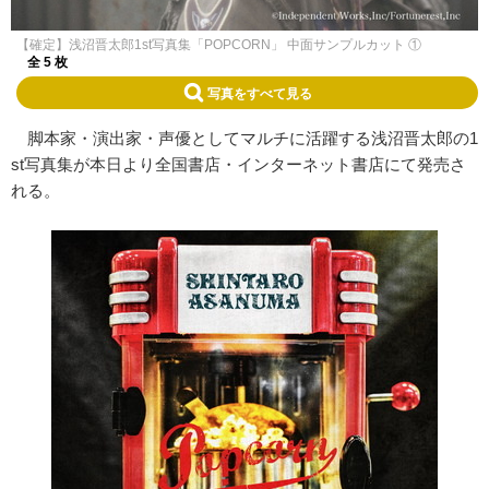
【確定】浅沼晋太郎1st写真集「POPCORN」 中面サンプルカット ①
全 5 枚
写真をすべて見る
脚本家・演出家・声優としてマルチに活躍する
浅沼
晋太郎
の
1
st
写真集が本日より全国書店・インターネット書店にて発売さ
れる。