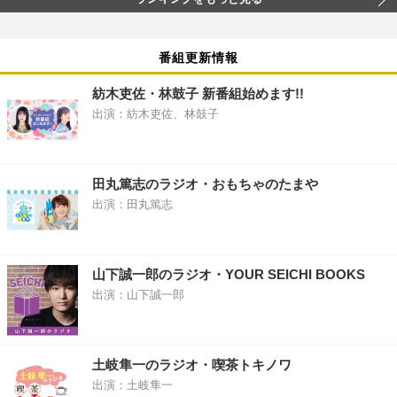
番組更新情報
紡木吏佐・林鼓子 新番組始めます!!
出演：紡木吏佐、林鼓子
田丸篤志のラジオ・おもちゃのたまや
出演：田丸篤志
山下誠一郎のラジオ・YOUR SEICHI BOOKS
出演：山下誠一郎
土岐隼一のラジオ・喫茶トキノワ
出演：土岐隼一