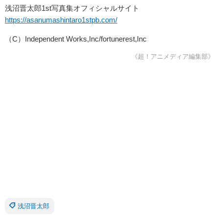
浅沼晋太郎1st写真集オフィシャルサイト
https://asanumashintaro1stpb.com/
（C）Independent Works,Inc/fortunerest,Inc
《超！アニメディア編集部》
浅沼晋太郎