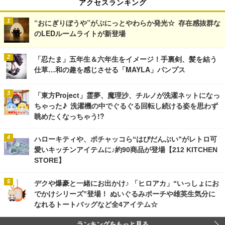
アクセスランキング
“おにぎりぼうや”がぷにっとやわらか発光☆ 存在感抜群な
のLEDルームライトが新登場
「忍たま」五年生＆六年生をイメージ！手裏剣、髪を結う
仕草…和の趣を感じさせる「MAYLA」パンプス
「東方Project」霊夢、魔理沙、チルノが洗濯ネットになっ
ちゃった♪ 洗濯機の中でぐるぐる回転し続ける姿を思わず
眺めたくなっちゃう!?
ハローキティや、ポチャッコら“はぴだんぶい”がレトロ可
愛いキッチンアイテムに♪約90商品が登場【212 KITCHEN
STORE】
デクや爆豪と一緒にお出かけ♪ 「ヒロアカ」“いっしょにお
でかけシリーズ”登場！ ぬいぐるみポーチや雄英生気分に
なれるトートバッグなど全4アイテム☆
ランキングをもっと見る