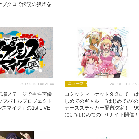
ケブクロで伝説の狼煙を
ニュース
2017.9.19 Tue 21:00
2017.8.1 Tue 23:
水広場ステージで男性声優
コミックマーケット９２にて「
ラップバトルプロジェクト
じめてのギャル」 “はじめての”の
スマイク」の1st LIVE
ナースステッカー配布決定！ 9/
！
には“はじめての”DTナイト開催