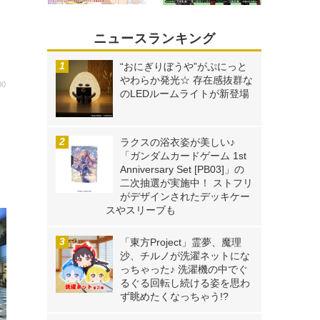
ニュースランキング
“おにぎりぼうや”がぷにっと
やわらか発光☆ 存在感抜群な
00
のLEDルームライトが新登場
！
ラクスの浴衣姿が美しい♪
「ガンダムカードゲーム 1st
Anniversary Set [PB03]」の
二次抽選が実施中！ ストフリ
がデザインされたデッキケー
スやスリーブも
「東方Project」霊夢、魔理
沙、チルノが洗濯ネットにな
っちゃった♪ 洗濯機の中でぐ
るぐる回転し続ける姿を思わ
ず眺めたくなっちゃう!?