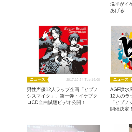
滉平がイ
あげる!
ニュース
ニュース
2017.10.24 Tue 19:00
男性声優12人ラップ企画「ヒプノ
AGF噴
シスマイク」、第一弾・イケブク
12人の
ロCD全曲試聴ビデオ公開！
「ヒプノシ
開催決定