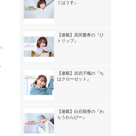
ぐはうす』
【連載】高田憂希の『ひ
トリップ』
00
ニ
入
【連載】吉武千颯の『ち
はクローゼット』
【連載】白石晴香の『わ
らうわらびー』