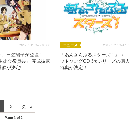
ニュース
2017.6.11 Sun 18:00
2017.5.27 Sat 1:
郎、日笠陽子が登壇！
『あんさんぶるスターズ！』ユ
生徒会役員共」 完成披露
ットソングCD 3rdシリーズの購
催が決定!
特典が決定！
2
次
Page 1 of 2