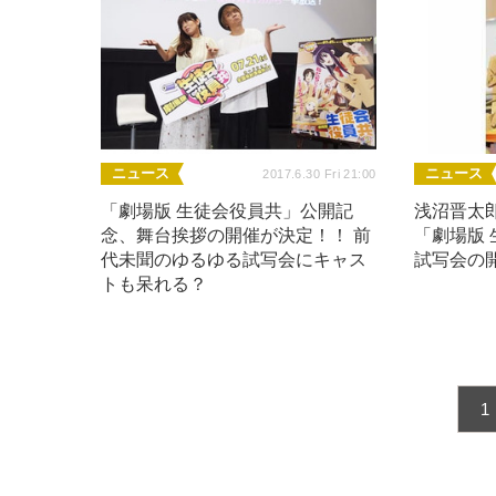
ニュース
ニュース
2017.6.30 Fri 21:00
「劇場版 生徒会役員共」公開記
浅沼晋太
念、舞台挨拶の開催が決定！！ 前
「劇場版 
代未聞のゆるゆる試写会にキャス
試写会の開
トも呆れる？
1