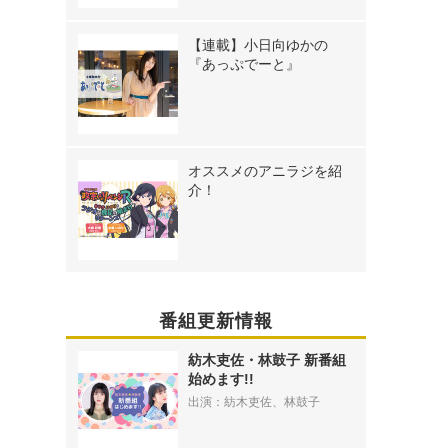
【連載】小日向ゆかの
『あっぷでーと』
オススメのアニラジを紹
介！
番組更新情報
紡木吏佐・林鼓子 新番組
始めます!!
出演：紡木吏佐、林鼓子