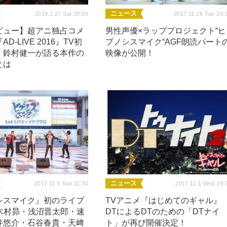
ニュース
2018.1.27 Sat 20:00
2017.11.28 Tue 20:
ビュー】超アニ独占コメ
男性声優×ラッププロジェクト“ヒ
D-LIVE 2016』TV初
プノシスマイク“AGF朗読パート
・鈴村健一が語る本作の
映像が公開！
とは
ニュース
2017.11.5 Sun 11:30
2017.11.1 Wed 19:
シスマイク』初のライブ
TVアニメ『はじめてのギャル』
 木村昴・浅沼晋太郎・速
DTによるDTのための「DTナイ
井悠介・石谷春貴・天﨑
ト」が再び開催決定！