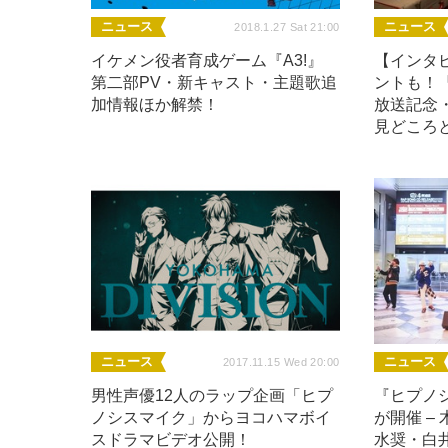
ニュース
ニュース
2018.1.27 Sat 21:00
イケメン役者育成ゲーム『A3!』
【インタ
第二部PV・新キャスト・主題歌追
ントも！『A
加情報ほか解禁！
放送記念
見どころ
ニュース
ニュース
2017.11.15 Wed 20:00
男性声優12人のラップ企画「ヒプ
『ヒプノ
ノシスマイク」からヨコハマボイ
が開催 –
スドラマビデオ公開！
水奨・白