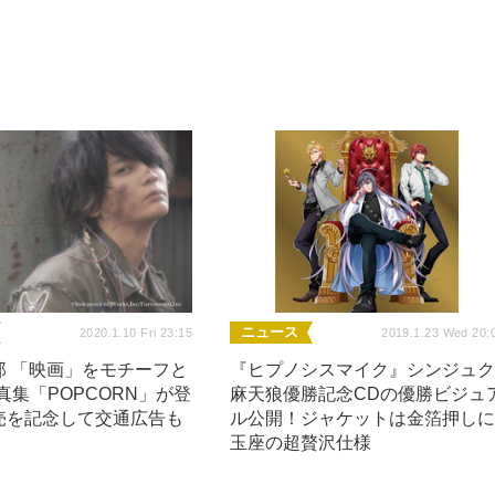
ニュース
2020.1.10 Fri 23:15
2019.1.23 Wed 20:
郎 「映画」をモチーフと
『ヒプノシスマイク』シンジュ
写真集「POPCORN」が登
麻天狼優勝記念CDの優勝ビジュ
売を記念して交通広告も
ル公開！ジャケットは金箔押し
玉座の超贅沢仕様