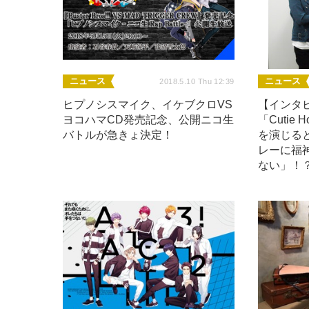
ニュース
ニュース
2018.5.10 Thu 12:39
ヒプノシスマイク、イケブクロVS
【インタ
ヨコハマCD発売記念、公開ニコ生
「Cutie 
バトルが急きょ決定！
を演じる
レーに福
ない」！