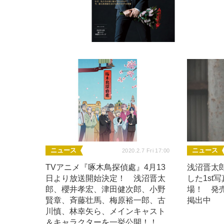
ニュース
ニュース
2020.2.7 Fri 17:00
TVアニメ『啄木鳥探偵處』4月13
浅沼晋太
日より放送開始決定！ 浅沼晋太
した1st
郎、櫻井孝宏、津田健次郎、小野
場！ 発
賢章、斉藤壮馬、梅原裕一郎、古
掲出中
川慎、林幸矢ら、メインキャスト
＆キャラクターを一挙公開！！