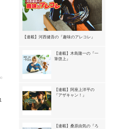
【連載】河西健吾の『趣味のアレコレ』
【連載】木島隆一の『一
筆啓上』
00
は
【連載】阿座上洋平の
『アザキャン！』
1
！
【連載】桑原由気の『ろ