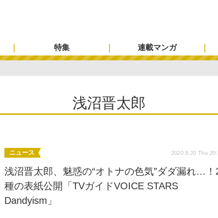
特集
連載マンガ
浅沼晋太郎
ニュース
2020.8.20 Thu 20
浅沼晋太郎、魅惑の“オトナの色気”ダダ漏れ…！
種の表紙公開「TVガイドVOICE STARS
Dandyism」