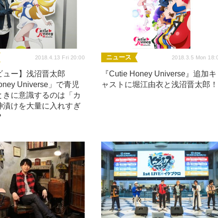
ニュース
2018.4.13 Fri 20:00
2018.3.5 Mon 18:
ビュー】浅沼晋太郎
『Cutie Honey Universe』追加キ
Honey Universe」で青児
ャストに堀江由衣と浅沼晋太郎
ときに意識するのは「カ
神漬けを大量に入れすぎ
？