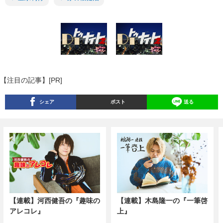
【注目の記事】[PR]
シェア
ポスト
送る
【連載】河西健吾の『趣味の
【連載】木島隆一の『一筆啓
アレコレ』
上』