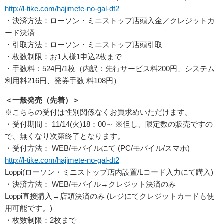
http://l-tike.com/hajimete-no-gal-dt2
・決済方法：ローソン・ミニストップ店頭入金／クレジットカ
ード決済
・引取方法：ローソン・ミニストップ店頭引取
・枚数制限：お1人様1申込2枚まで
・手数料：524円/1枚（内訳：先行サービス料200円、システム
利用料216円、発券手数 料108円）
＜一般発売（先着）＞
※こちらの受付は性別関係なくお買求めいただけます。
・受付期間： 11/14(火)18：00～ ※但し、限定数の販売ですの
で、無くなり次第終了となります。
・受付方法： WEB/モバイルにて (PC/モバイル/スマホ)
http://l-tike.com/hajimete-no-gal-dt2
Loppi(ローソン・ミニストップ店内設置/Lコード入力にて購入)
・決済方法： WEB/モバイル→クレジット決済のみ
Loppi直接購入→店頭決済のみ (レジにてクレジットカードも使
用可能です。)
・枚数制限：2枚まで