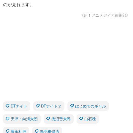
のが見れます。
《超！アニメディア編集部》
DTナイト
DTナイト２
はじめてのギャル
天津・向清太朗
浅沼晋太郎
白石稔
豊永利行
赤羽根健治