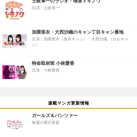
土岐隼一のラジオ・喫茶トキノワ
出演：土岐隼一
加隈亜衣・大西沙織のキャン丁目キャン番地
出演：加隈亜衣（亜衣キャン）、大西沙織 （さおキャ
ン）
特命取材班 小林愛香
出演：小林愛香
連載マンガ更新情報
ガールズ＆パンツァー
毎週火曜日更新