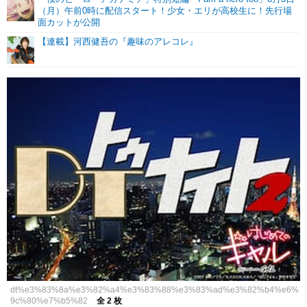
（月）午前0時に配信スタート！少女・エリが高校生に！先行場
面カットが公開
【連載】河西健吾の『趣味のアレコレ』
dt%e3%83%8a%e3%82%a4%e3%83%88%e3%83%ad%e3%82%b4%e6%
9c%80%e7%b5%82
全 2 枚