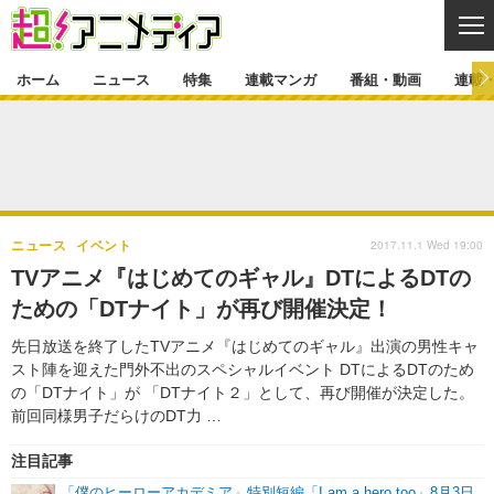
CL
ホーム
ニュース
特集
連載マンガ
番組・動画
連載
ニュース
ニュース一覧
アニメ
特集
ゲーム・アプリ
マンガ
特集一覧
カバー
連載マンガ
2017.11.1 Wed 19:00
ニュース
イベント
映画
音楽
インタビュー
レポート
連載マンガ一覧
連載一覧
番組・動画
TVアニメ『はじめてのギャル』DTによるDTの
グッズ
イベント
ための「DTナイト」が再び開催決定！
ラキりす
番組・動画一覧
ラジオ
連載・ブログ
先日放送を終了したTVアニメ『はじめてのギャル』出演の男性キャ
声優
コスプレ
動画
連載・ブログ一覧
コラム
スト陣を迎えた門外不出のスペシャルイベント DTによるDTのため
舞台
新帝スタ
の「DTナイト」が 「DTナイト２」として、再び開催が決定した。
編集部ブログ・お知らせ
前回同様男子だらけのDT力 …
注目記事
「僕のヒーローアカデミア」特別短編「I am a hero too」8月3日