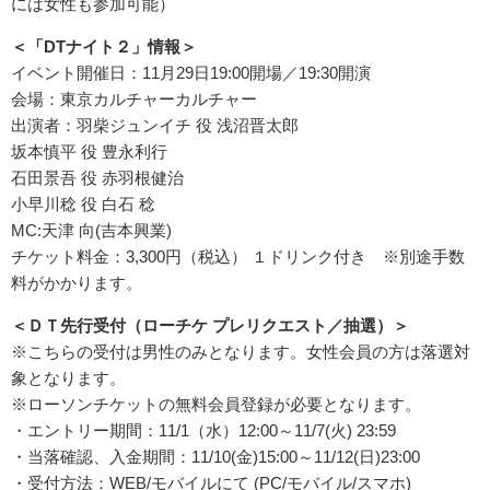
には女性も参加可能）
＜「DTナイト２」情報＞
イベント開催日：11月29日19:00開場／19:30開演
会場：東京カルチャーカルチャー
出演者：羽柴ジュンイチ 役 浅沼晋太郎
坂本慎平 役 豊永利行
石田景吾 役 赤羽根健治
小早川稔 役 白石 稔
MC:天津 向(吉本興業)
チケット料金：3,300円（税込） １ドリンク付き ※別途手数
料がかかります。
＜ＤＴ先行受付（ローチケ プレリクエスト／抽選）＞
※こちらの受付は男性のみとなります。女性会員の方は落選対
象となります。
※ローソンチケットの無料会員登録が必要となります。
・エントリー期間：11/1（水）12:00～11/7(火) 23:59
・当落確認、入金期間：11/10(金)15:00～11/12(日)23:00
・受付方法：WEB/モバイルにて (PC/モバイル/スマホ)