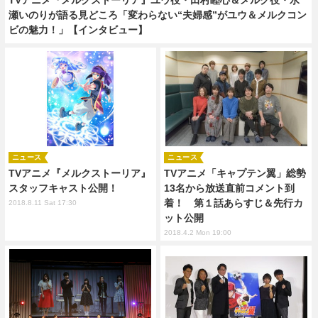
瀬いのりが語る見どころ「変わらない“夫婦感”がユウ＆メルクコン
ビの魅力！」【インタビュー】
ニュース
ニュース
TVアニメ『メルクストーリア』
TVアニメ「キャプテン翼」総勢
スタッフキャスト公開！
13名から放送直前コメント到
着！ 第１話あらすじ＆先行カ
2018.8.11 Sat 17:30
ット公開
2018.4.2 Mon 19:00