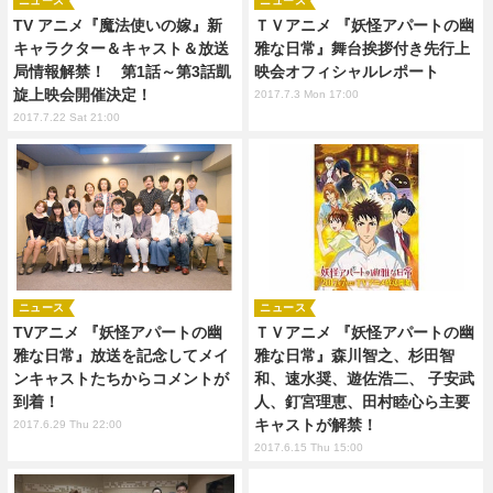
ニュース
ニュース
TV アニメ『魔法使いの嫁』新
ＴＶアニメ 『妖怪アパートの幽
キャラクター＆キャスト＆放送
雅な日常』舞台挨拶付き先行上
局情報解禁！ 第1話～第3話凱
映会オフィシャルレポート
旋上映会開催決定！
2017.7.3 Mon 17:00
2017.7.22 Sat 21:00
ニュース
ニュース
TVアニメ 『妖怪アパートの幽
ＴＶアニメ 『妖怪アパートの幽
雅な日常』放送を記念してメイ
雅な日常』森川智之、杉田智
ンキャストたちからコメントが
和、速水奨、遊佐浩二、 子安武
到着！
人、釘宮理恵、田村睦心ら主要
キャストが解禁！
2017.6.29 Thu 22:00
2017.6.15 Thu 15:00