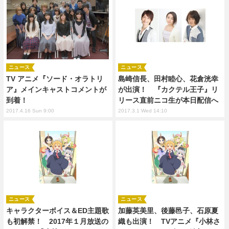
ニュース
ニュース
TV アニメ『ソード・オラトリ
島崎信長、田村睦心、花倉洸幸
ア』メインキャストコメントが
が出演！ 『カクテル王子』リ
到着！
リース直前ニコ生が本日配信へ
2017.4.16 Sun 9:00
2017.3.1 Wed 14:10
ニュース
ニュース
キャラクターボイス＆ED主題歌
加藤英美里、後藤邑子、石原夏
も初解禁！ 2017年１月放送の
織も出演！ TVアニメ『小林さ