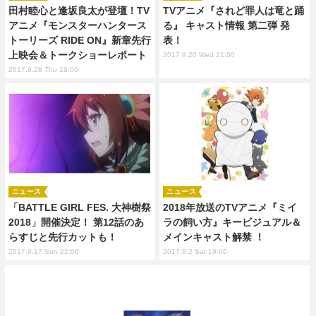
田村睦心と逢坂良太が登壇！TV
TVアニメ『されど罪人は竜と踊
アニメ『モンスターハンタース
る』 キャスト情報 第二弾 発
トーリーズ RIDE ON』新章先行
表！
上映会＆トークショーレポート
2017.9.20 Wed 21:00
2017.9.28 Thu 19:00
ニュース
ニュース
「BATTLE GIRL FES. 大神樹祭
2018年放送のTVアニメ『ミイ
2018」開催決定！ 第12話のあ
ラの飼い方』キービジュアル＆
らすじと先行カットも！
メインキャスト解禁 ！
2017.9.17 Sun 22:00
2017.9.2 Sat 19:00