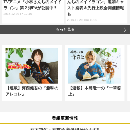
TVアニメ『小林さんちのメイド
んちのメイドラゴン』追加キャ
ラゴン』第２弾PVが公開中!!
スト発表＆先行上映会開催情報
も
2016.12.30 Fri 12:45
2016.12.29 Thu 11:30
もっと見る
【連載】河西健吾の『趣味の
【連載】木島隆一の『一筆啓
アレコレ』
上』
番組更新情報
紡木吏佐・林鼓子 新番組始めます!!