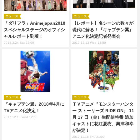
ニュース
ニュース
「ダリフラ」Animejapan2018
【レポート】名シーンの数々が
スペシャルステージのオフィシ
現代に蘇る！『キャプテン翼』
ャルレポート到着！
アニメ化決定記者発表会
2018.3.24 Sat 22:00
2017.12.13 Wed 13:50
ニュース
ニュース
『キャプテン翼』2018年4月に
ＴＶアニメ『モンスターハンタ
TVアニメ化決定！
ー ストーリーズ RIDE ON』 11
月 17 日（金）生配信特番 追加
2017.12.13 Wed 12:50
キャストに花江夏樹、興津和幸
が決定！
2017.11.16 Thu 21:00