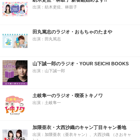
出演：紡木吏佐、林鼓子
田丸篤志のラジオ・おもちゃのたまや
出演：田丸篤志
山下誠一郎のラジオ・YOUR SEICHI BOOKS
出演：山下誠一郎
土岐隼一のラジオ・喫茶トキノワ
出演：土岐隼一
加隈亜衣・大西沙織のキャン丁目キャン番地
出演：加隈亜衣（亜衣キャン）、大西沙織 （さおキャ