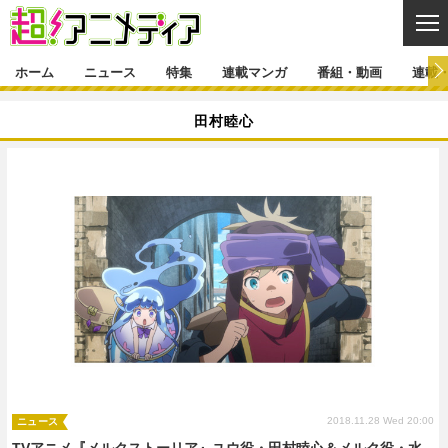
CL
ホーム
ニュース
特集
連載マンガ
番組・動画
連載
ニュース
田村睦心
ニュース一覧
アニメ
特集
ゲーム・アプリ
マンガ
特集一覧
カバー
連載マンガ
映画
音楽
インタビュー
レポート
連載マンガ一覧
連載一覧
番組・動画
グッズ
イベント
ラキりす
番組・動画一覧
ラジオ
連載・ブログ
声優
コスプレ
動画
連載・ブログ一覧
コラム
舞台
新帝スタ
編集部ブログ・お知らせ
2018.11.28 Wed 20:00
ニュース
TVアニメ『メルクストーリア』ユウ役・田村睦心＆メルク役・水