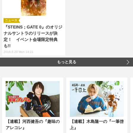
ニュース
『STEINS；GATE 0』のオリジ
ナルサントラのリリースが決
定！ イベント会場限定特典
も!!
2016.6.20 Mon 14:21
もっと見る
【連載】河西健吾の『趣味の
【連載】木島隆一の『一筆啓
アレコレ』
上』