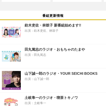
番組更新情報
紡木吏佐・林鼓子 新番組始めます!!
出演：紡木吏佐、林鼓子
田丸篤志のラジオ・おもちゃのたまや
出演：田丸篤志
山下誠一郎のラジオ・YOUR SEICHI BOOKS
出演：山下誠一郎
土岐隼一のラジオ・喫茶トキノワ
出演：土岐隼一