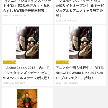
TVアニメ「シュタインズ・ゲー
「シュタインズ・ゲート ゼロ」
ト ゼロ」第2話先行カット＆あ
公式サイトオープン！ 新キービ
らすじ＆WEB予告動画解禁！
ジュアル＆アニメキャラ設定公
開！
2018.4.16 Mon 21:00
2018.2.6 Tue 0:00
ニュース
ニュース
「AnimeJapan 2018」内にて
アニメ化企画も進行中！『STEI
「シュタインズ・ゲート ゼロ」
NS;GATE World Line 2017-20
のスペシャルステージが決定！
18 プロジェクト』始動！
2018.1.27 Sat 1:00
2017.7.28 Fri 23:15