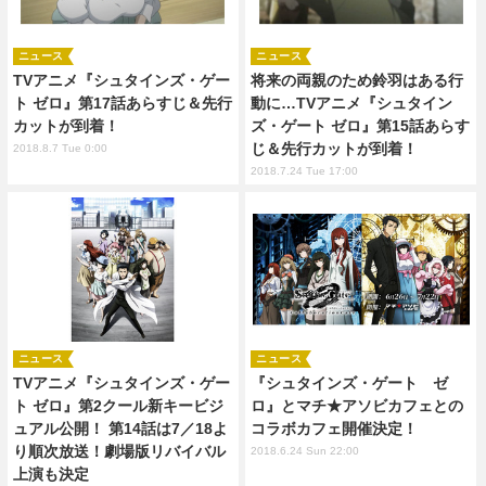
ニュース
ニュース
TVアニメ『シュタインズ・ゲー
将来の両親のため鈴羽はある行
ト ゼロ』第17話あらすじ＆先行
動に…TVアニメ『シュタイン
カットが到着！
ズ・ゲート ゼロ』第15話あらす
じ＆先行カットが到着！
2018.8.7 Tue 0:00
2018.7.24 Tue 17:00
ニュース
ニュース
TVアニメ『シュタインズ・ゲー
『シュタインズ・ゲート ゼ
ト ゼロ』第2クール新キービジ
ロ』とマチ★アソビカフェとの
ュアル公開！ 第14話は7／18よ
コラボカフェ開催決定！
り順次放送！劇場版リバイバル
2018.6.24 Sun 22:00
上演も決定