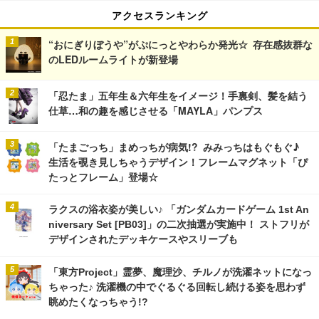
アクセスランキング
“おにぎりぼうや”がぷにっとやわらか発光☆ 存在感抜群な
のLEDルームライトが新登場
「忍たま」五年生＆六年生をイメージ！手裏剣、髪を結う
仕草…和の趣を感じさせる「MAYLA」パンプス
「たまごっち」まめっちが病気!? みみっちはもぐもぐ♪
生活を覗き見しちゃうデザイン！フレームマグネット「ぴ
たっとフレーム」登場☆
ラクスの浴衣姿が美しい♪ 「ガンダムカードゲーム 1st An
niversary Set [PB03]」の二次抽選が実施中！ ストフリが
デザインされたデッキケースやスリーブも
「東方Project」霊夢、魔理沙、チルノが洗濯ネットになっ
ちゃった♪ 洗濯機の中でぐるぐる回転し続ける姿を思わず
眺めたくなっちゃう!?