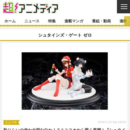
CL
ホーム
ニュース
特集
連載マンガ
番組・動画
連載
ニュース
シュタインズ・ゲート ゼロ
ニュース一覧
アニメ
特集
ゲーム・アプリ
マンガ
特集一覧
カバー
連載マンガ
映画
音楽
インタビュー
レポート
連載マンガ一覧
連載一覧
番組・動画
グッズ
イベント
ラキりす
番組・動画一覧
ラジオ
連載・ブログ
声優
コスプレ
動画
連載・ブログ一覧
コラム
舞台
新帝スタ
編集部ブログ・お知らせ
2019.1.12 Sat 18:00
ニュース
恥じらいの赤か大胆な白か！？ミニスカから覗く美脚！『シュタイ