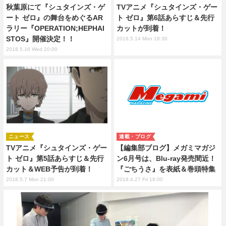
秋葉原にて『シュタインズ・ゲ
TVアニメ『シュタインズ・ゲー
ート ゼロ』の舞台をめぐるAR
ト ゼロ』第6話あらすじ＆先行
ラリー『OPERATION;HEPHAI
カットが到着！
STOS』開催決定！！
2018.5.14 Mon 18:30
2018.5.16 Wed 20:00
ニュース
連載・ブログ
TVアニメ『シュタインズ・ゲー
【編集部ブログ】メガミマガジ
ト ゼロ』第5話あらすじ＆先行
ン6月号は、Blu-ray発売間近！
カット＆WEB予告が到着！
『ごちうさ』を表紙＆巻頭特集
2018.5.7 Mon 21:00
2018.4.27 Fri 18:00