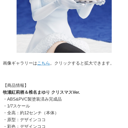
画像ギャラリーは
こちら
。クリックすると拡大できます。
【商品情報】
牧瀬紅莉栖＆椎名まゆり クリスマスVer.
・ABS&PVC製塗装済み完成品
・1/7スケール
・全高：約12センチ（本体）
・原型：デザインココ
・彩色：デザインココ