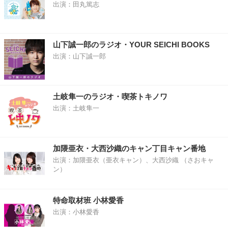
出演：田丸篤志
山下誠一郎のラジオ・YOUR SEICHI BOOKS
出演：山下誠一郎
土岐隼一のラジオ・喫茶トキノワ
出演：土岐隼一
加隈亜衣・大西沙織のキャン丁目キャン番地
出演：加隈亜衣（亜衣キャン）、大西沙織 （さおキャ
ン）
特命取材班 小林愛香
出演：小林愛香