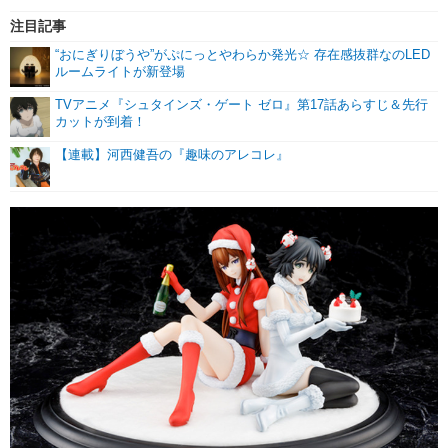
注目記事
“おにぎりぼうや”がぷにっとやわらか発光☆ 存在感抜群なのLED
ルームライトが新登場
TVアニメ『シュタインズ・ゲート ゼロ』第17話あらすじ＆先行
カットが到着！
【連載】河西健吾の『趣味のアレコレ』