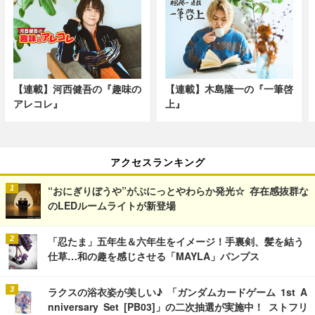
【連載】河西健吾の『趣味の
【連載】木島隆一の『一筆啓
アレコレ』
上』
アクセスランキング
“おにぎりぼうや”がぷにっとやわらか発光☆ 存在感抜群な
のLEDルームライトが新登場
「忍たま」五年生＆六年生をイメージ！手裏剣、髪を結う
仕草…和の趣を感じさせる「MAYLA」パンプス
ラクスの浴衣姿が美しい♪ 「ガンダムカードゲーム 1st A
nniversary Set [PB03]」の二次抽選が実施中！ ストフリ