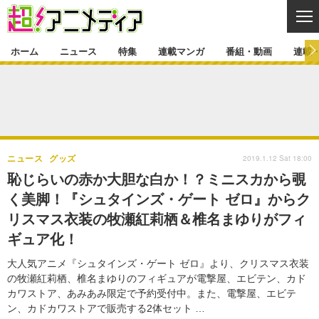
CL
ホーム
ニュース
特集
連載マンガ
番組・動画
連載
ニュース
ニュース一覧
アニメ
特集
ゲーム・アプリ
マンガ
特集一覧
カバー
連載マンガ
2019.1.12 Sat 18:00
ニュース
グッズ
映画
音楽
インタビュー
レポート
連載マンガ一覧
連載一覧
番組・動画
恥じらいの赤か大胆な白か！？ミニスカから覗
グッズ
イベント
く美脚！『シュタインズ・ゲート ゼロ』からク
ラキりす
番組・動画一覧
ラジオ
連載・ブログ
リスマス衣装の牧瀬紅莉栖＆椎名まゆりがフィ
声優
コスプレ
動画
連載・ブログ一覧
コラム
ギュア化！
舞台
新帝スタ
編集部ブログ・お知らせ
大人気アニメ『シュタインズ・ゲート ゼロ』より、クリスマス衣装
の牧瀬紅莉栖、椎名まゆりのフィギュアが電撃屋、エビテン、カド
カワストア、あみあみ限定で予約受付中。また、電撃屋、エビテ
ン、カドカワストアで販売する2体セット …