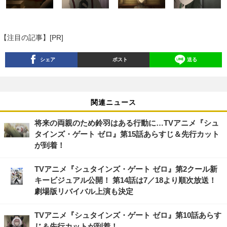
【注目の記事】[PR]
シェア
ポスト
送る
関連ニュース
将来の両親のため鈴羽はある行動に…TVアニメ『シュ
タインズ・ゲート ゼロ』第15話あらすじ＆先行カット
が到着！
TVアニメ『シュタインズ・ゲート ゼロ』第2クール新
キービジュアル公開！ 第14話は7／18より順次放送！
劇場版リバイバル上演も決定
TVアニメ『シュタインズ・ゲート ゼロ』第10話あらす
じ＆先行カットが到着！