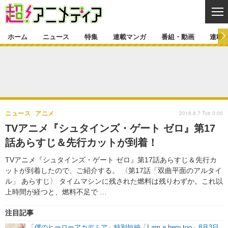
CL
ホーム
ニュース
特集
連載マンガ
番組・動画
連載
ニュース
ニュース一覧
アニメ
特集
ゲーム・アプリ
マンガ
特集一覧
カバー
連載マンガ
2018.8.7 Tue 0:00
ニュース
アニメ
映画
音楽
インタビュー
レポート
連載マンガ一覧
連載一覧
番組・動画
TVアニメ『シュタインズ・ゲート ゼロ』第17
グッズ
イベント
話あらすじ＆先行カットが到着！
ラキりす
番組・動画一覧
ラジオ
連載・ブログ
TVアニメ『シュタインズ・ゲート ゼロ』第17話あらすじ＆先行カ
声優
コスプレ
動画
連載・ブログ一覧
コラム
ットが到着したので、ご紹介する。 〈第17話「双曲平面のアルタイ
舞台
新帝スタ
ル」 あらすじ〉 タイムマシンに残された燃料は残りわずか。これ以
編集部ブログ・お知らせ
上時間が経つと、燃料不足で …
注目記事
「僕のヒーローアカデミア」特別短編「I am a hero too」8月3日