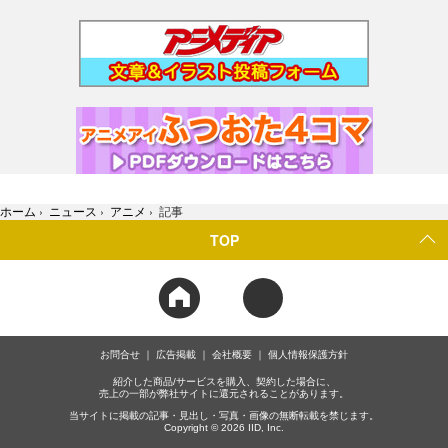
ホーム
›
ニュース
›
アニメ
›
記事
TOP
お問合せ
広告掲載
会社概要
個人情報保護方針
紹介した商品/サービスを購入、契約した場合に、
売上の一部が弊社サイトに還元されることがあります。
当サイトに掲載の記事・見出し・写真・画像の無断転載を禁じます。
Copyright © 2026 IID, Inc.