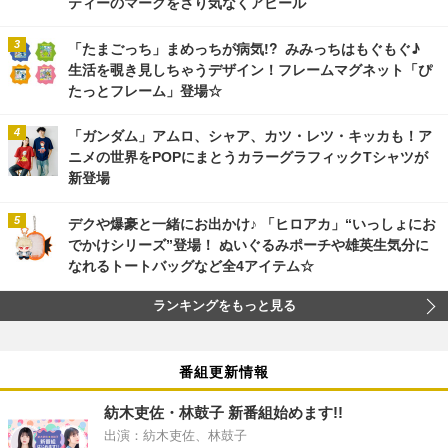
ティーのマークをさり気なくアピール
「たまごっち」まめっちが病気!? みみっちはもぐもぐ♪
生活を覗き見しちゃうデザイン！フレームマグネット「ぴ
たっとフレーム」登場☆
「ガンダム」アムロ、シャア、カツ・レツ・キッカも！ア
ニメの世界をPOPにまとうカラーグラフィックTシャツが
新登場
デクや爆豪と一緒にお出かけ♪ 「ヒロアカ」“いっしょにお
でかけシリーズ”登場！ ぬいぐるみポーチや雄英生気分に
なれるトートバッグなど全4アイテム☆
ランキングをもっと見る
番組更新情報
紡木吏佐・林鼓子 新番組始めます!!
出演：紡木吏佐、林鼓子