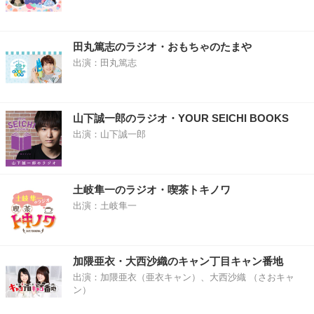
田丸篤志のラジオ・おもちゃのたまや
出演：田丸篤志
山下誠一郎のラジオ・YOUR SEICHI BOOKS
出演：山下誠一郎
土岐隼一のラジオ・喫茶トキノワ
出演：土岐隼一
加隈亜衣・大西沙織のキャン丁目キャン番地
出演：加隈亜衣（亜衣キャン）、大西沙織 （さおキャ
ン）