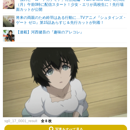
（月）午前0時に配信スタート！少女・エリが高校生に！先行場
面カットが公開
将来の両親のため鈴羽はある行動に…TVアニメ『シュタインズ・
ゲート ゼロ』第15話あらすじ＆先行カットが到着！
【連載】河西健吾の『趣味のアレコレ』
sg0_17_0001_result
全 8 枚
写真をすべて見る