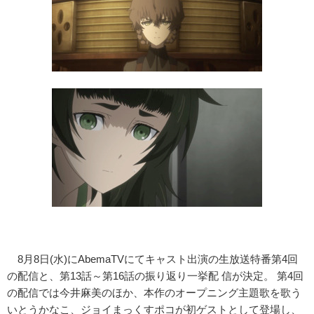
8月8日(水)にAbemaTVにてキャスト出演の生放送特番第4回
の配信と、第13話～第16話の振り返り一挙配 信が決定。 第4回
の配信では今井麻美のほか、本作のオープニング主題歌を歌う
いとうかなこ、ジョイまっくすポコが初ゲストとして登場し、