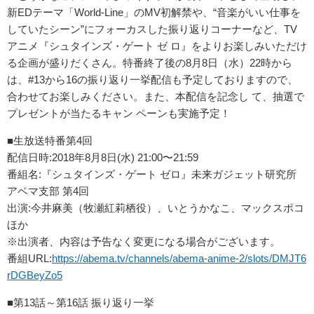
新EDテーマ「World-Line」のMV初解禁や、“音楽がいい仕事を
していたシーン”にフォーカスした振り返りコーナーなど、TV
アニメ『シュタインズ・ゲート ゼ ロ』をよりお楽しみいただけ
る企画が盛りだくさん。特番終了後の8月8日（水）22時から
は、#13から16の振り返り一挙配信も予定しておりますので、
合わせてお楽しみください。また、本配信を記念し て、抽選で
プレゼントが当たるキャン ペーンも実施予定！
■生放送特番第4回
配信日時:2018年8月8日(水) 21:00〜21:59
番組名:『シュタインズ・ゲート ゼロ』未来ガジェット研究所
アベマ支部 第4回
出演:今井麻美（牧瀬紅莉栖役）、いとうかなこ、マックスポコ
ほか
※出演者、内容は予告なく変更になる場合がございます。
番組URL:
https://abema.tv/channels/abema-anime-2/slots/DMJT6
rDGBeyZo5
■第13話～第16話 振り返り一挙