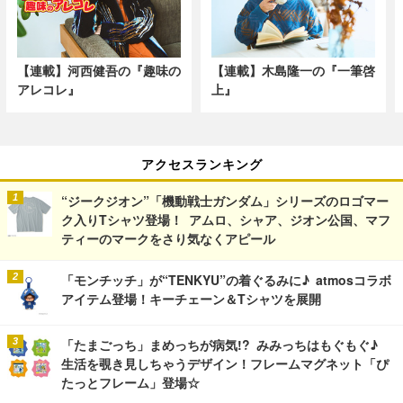
【連載】河西健吾の『趣味の
【連載】木島隆一の『一筆啓
アレコレ』
上』
アクセスランキング
“ジークジオン”「機動戦士ガンダム」シリーズのロゴマー
ク入りTシャツ登場！ アムロ、シャア、ジオン公国、マフ
ティーのマークをさり気なくアピール
「モンチッチ」が“TENKYU”の着ぐるみに♪ atmosコラボ
アイテム登場！キーチェーン＆Tシャツを展開
「たまごっち」まめっちが病気!? みみっちはもぐもぐ♪
生活を覗き見しちゃうデザイン！フレームマグネット「ぴ
たっとフレーム」登場☆