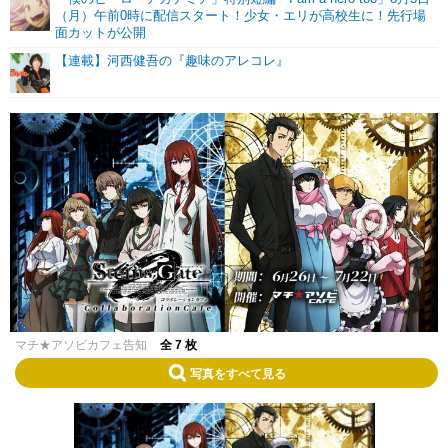
（月）午前0時に配信スタート！少女・エリが高校生に！先行場
面カットが公開
【連載】河西健吾の『趣味のアレコレ』
マチ★アソビカフェ告知
全 7 枚
写真をすべて見る