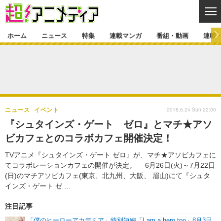
CL
ホーム
ニュース
特集
連載マンガ
番組・動画
連載
ニュース
ニュース一覧
アニメ
特集
ゲーム・アプリ
マンガ
特集一覧
カバー
連載マンガ
2018.6.24 Sun 22:00
ニュース
イベント
映画
音楽
インタビュー
レポート
連載マンガ一覧
連載一覧
番組・動画
『シュタインズ・ゲート ゼロ』とマチ★アソ
グッズ
イベント
ビカフェとのコラボカフェ開催決定！
ラキりす
番組・動画一覧
ラジオ
連載・ブログ
TVアニメ『シュタインズ・ゲート ゼロ』が、マチ★アソビカフェに
声優
コスプレ
動画
連載・ブログ一覧
コラム
てコラボレーションカフェの開催が決定。 6月26日(火)～7月22日
舞台
新帝スタ
(日)のマチアソビカフェ(東京、北九州、大阪、 眉山)にて『シュタ
編集部ブログ・お知らせ
インズ・ゲート ゼ …
注目記事
「僕のヒーローアカデミア」特別短編「I am a hero too」8月3日