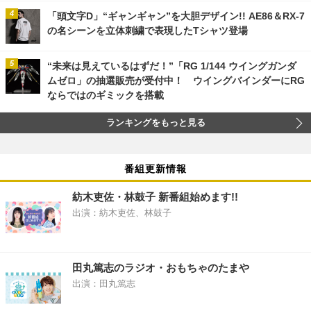
「頭文字D」“ギャンギャン”を大胆デザイン!! AE86＆RX-7
の名シーンを立体刺繍で表現したTシャツ登場
“未来は見えているはずだ！”「RG 1/144 ウイングガンダ
ムゼロ」の抽選販売が受付中！ ウイングバインダーにRG
ならではのギミックを搭載
ランキングをもっと見る
番組更新情報
紡木吏佐・林鼓子 新番組始めます!!
出演：紡木吏佐、林鼓子
田丸篤志のラジオ・おもちゃのたまや
出演：田丸篤志