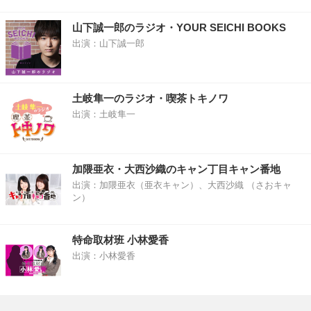
山下誠一郎のラジオ・YOUR SEICHI BOOKS
出演：山下誠一郎
土岐隼一のラジオ・喫茶トキノワ
出演：土岐隼一
加隈亜衣・大西沙織のキャン丁目キャン番地
出演：加隈亜衣（亜衣キャン）、大西沙織 （さおキャ
ン）
特命取材班 小林愛香
出演：小林愛香