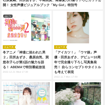
開！ 女性声優ビジュアルブック「My Girl」特別号
ニュース
ニュース
冬アニメ「神達に拾われた男
「アイカツ！」「ウマ娘」声
２」田所あずさ、桑原由気、巽
優・田所あずさ、デビュー10周
悠衣子らが第1話の魅力を語
年で完全撮り下ろし写真集発
る！ ABEMAで特別番組放送
売！ 自らコンセプトやタイトル
も考えて表現
2022.12.21 Wed 17:30
2022.11.7 Mon 17:50