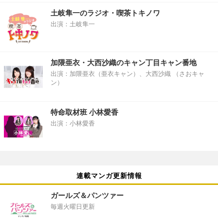
土岐隼一のラジオ・喫茶トキノワ
出演：土岐隼一
加隈亜衣・大西沙織のキャン丁目キャン番地
出演：加隈亜衣（亜衣キャン）、大西沙織 （さおキャ
ン）
特命取材班 小林愛香
出演：小林愛香
連載マンガ更新情報
ガールズ＆パンツァー
毎週火曜日更新