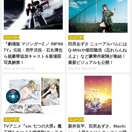
ニュース
ニュース
『劇場版 マジンガーZ ／ INFINI
田所あずさ ニューアルバムには
TY』元祖・兜甲児役・石丸博也
Q-MHzや柴田隆浩（忘れらんね
ら超豪華追加キャスト＆新場面
えよ）など豪華作家陣が集結！
写真解禁！
最新ビジュアルも公開！
2017.10.10 Tue 12:00
2017.8.9 Wed 23:00
ニュース
ニュース
TVアニメ『sin 七つの大罪』魔
新井良平、田所あずさ、Machi