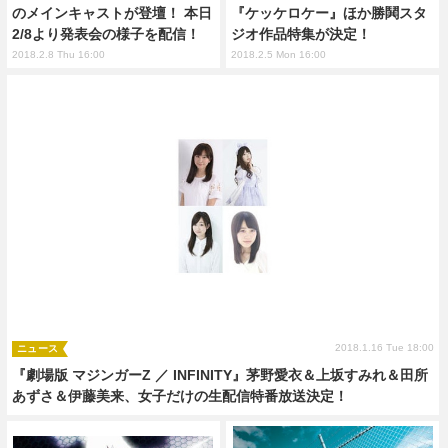
のメインキャストが登壇！ 本日
『ケッケロケー』ほか勝鬨スタ
2/8より発表会の様子を配信！
ジオ作品特集が決定！
2018.2.8 Thu 16:00
2018.2.5 Mon 16:00
2018.1.16 Tue 18:00
ニュース
『劇場版 マジンガーZ ／ INFINITY』茅野愛衣＆上坂すみれ＆田所
あずさ＆伊藤美来、女子だけの生配信特番放送決定！