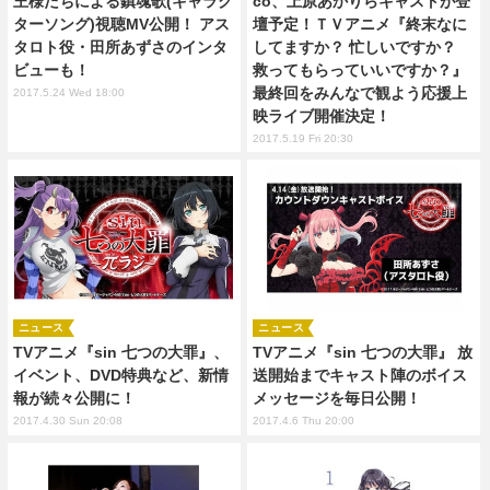
王様たちによる鎮魂歌(キャラク
co、上原あかりらキャストが登
ターソング)視聴MV公開！ アス
壇予定！ＴＶアニメ『終末なに
タロト役・田所あずさのインタ
してますか？ 忙しいですか？
ビューも！
救ってもらっていいですか？』
最終回をみんなで観よう応援上
2017.5.24 Wed 18:00
映ライブ開催決定！
2017.5.19 Fri 20:30
ニュース
ニュース
TVアニメ『sin 七つの大罪』、
TVアニメ『sin 七つの大罪』 放
イベント、DVD特典など、新情
送開始までキャスト陣のボイス
報が続々公開に！
メッセージを毎日公開！
2017.4.30 Sun 20:08
2017.4.6 Thu 20:00