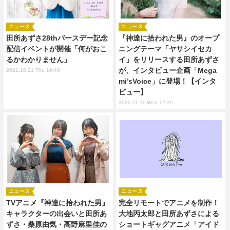
ニュース
ニュース
田所あずさ28thバースデー記念
『神達に拾われた男』のオープ
配信イベントが開催「何がおこ
ニングテーマ「ヤサシイセカ
るかわかりません」
イ」をリリースする田所あずさ
が、インタビュー企画「Mega
2021.10.21 Thu 19:40
mi’sVoice」に登場！【インタ
ビュー】
2020.11.11 Wed 12:35
ニュース
ニュース
TVアニメ『神達に拾われた男』
完全リモートでアニメを制作！
キャラクターの出会いと田所あ
大地丙太郎と田所あずさによる
ずさ・桑原由気・高野麻里佳の
ショートギャグアニメ「アイド