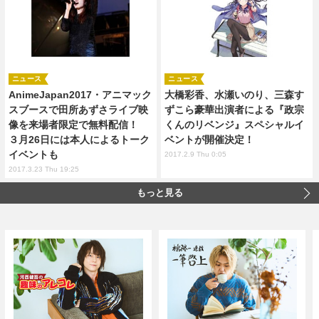
ニュース
ニュース
AnimeJapan2017・アニマック
大橋彩香、水瀬いのり、三森す
スブースで田所あずさライブ映
ずこら豪華出演者による『政宗
像を来場者限定で無料配信！
くんのリベンジ』スペシャルイ
３月26日には本人によるトーク
ベントが開催決定！
イベントも
2017.2.9 Thu 0:05
2017.3.23 Thu 19:25
もっと見る