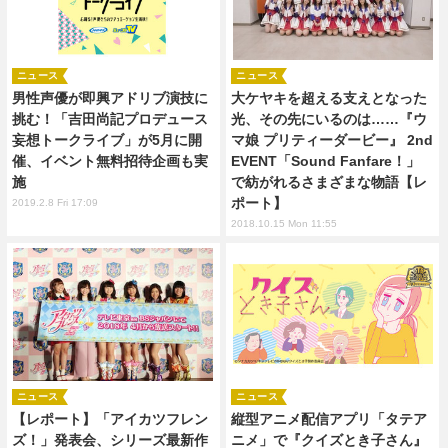
ニュース
ニュース
男性声優が即興アドリブ演技に
大ケヤキを超える支えとなった
挑む！「吉田尚記プロデュース
光、その先にいるのは……『ウ
妄想トークライブ」が5月に開
マ娘 プリティーダービー』 2nd
催、イベント無料招待企画も実
EVENT「Sound Fanfare！」
施
で紡がれるさまざまな物語【レ
ポート】
2019.2.8 Fri 17:09
2018.10.15 Mon 11:55
ニュース
ニュース
【レポート】「アイカツフレン
縦型アニメ配信アプリ「タテア
ズ！」発表会、シリーズ最新作
ニメ」で『クイズとき子さん』