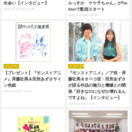
出会い【インタビュー】
ルっすか ケケ子ちゃん」がTw
itterで配信スタート
2020.10.25 Sun 19:05
2020.5.25 Mon 18:00
ニュース
ニュース
【プレゼント】『モンストアニ
『モンストアニメ』ノア役・斉
メ』斉藤壮馬＆田所あずさサイ
藤壮馬＆オペコ役・田所あずさ
ン色紙
が語る作品の魅力と機械との関
係「好きなのになぜか壊れるん
2019.9.2 Mon 15:00
ですよね」【インタビュー】
2019.8.3 Sat 17:05