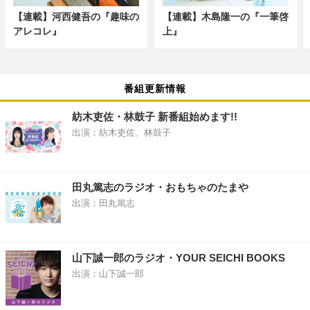
【連載】河西健吾の『趣味の
【連載】木島隆一の『一筆啓
アレコレ』
上』
番組更新情報
紡木吏佐・林鼓子 新番組始めます!!
出演：紡木吏佐、林鼓子
田丸篤志のラジオ・おもちゃのたまや
出演：田丸篤志
山下誠一郎のラジオ・YOUR SEICHI BOOKS
出演：山下誠一郎