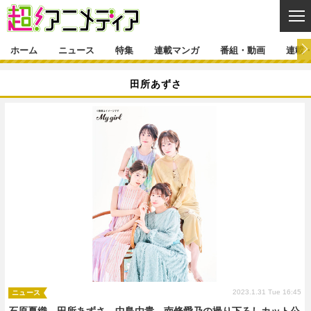
CL
ホーム
ニュース
特集
連載マンガ
番組・動画
連載
ニュース
田所あずさ
ニュース一覧
アニメ
特集
ゲーム・アプリ
マンガ
特集一覧
カバー
連載マンガ
映画
音楽
インタビュー
レポート
連載マンガ一覧
連載一覧
番組・動画
グッズ
イベント
ラキりす
番組・動画一覧
ラジオ
連載・ブログ
声優
コスプレ
動画
連載・ブログ一覧
コラム
舞台
新帝スタ
編集部ブログ・お知らせ
2023.1.31 Tue 16:45
ニュース
石原夏織、田所あずさ、中島由貴、南條愛乃の撮り下ろしカット公