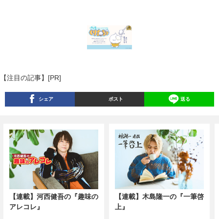
【注目の記事】[PR]
シェア
ポスト
送る
【連載】河西健吾の『趣味の
【連載】木島隆一の『一筆啓
アレコレ』
上』