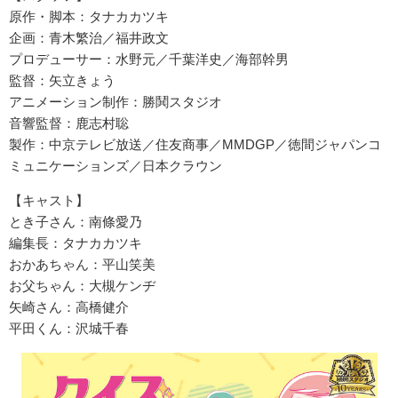
原作・脚本：タナカカツキ
企画：青木繁治／福井政文
プロデューサー：水野元／千葉洋史／海部幹男
監督：矢立きょう
アニメーション制作：勝鬨スタジオ
音響監督：鹿志村聡
製作：中京テレビ放送／住友商事／MMDGP／徳間ジャパンコ
ミュニケーションズ／日本クラウン
【キャスト】
とき子さん：南條愛乃
編集長：タナカカツキ
おかあちゃん：平山笑美
お父ちゃん：大槻ケンヂ
矢崎さん：高橋健介
平田くん：沢城千春