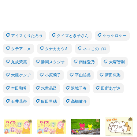
アイスくりたろう
クイズとき子さん
ケッケロケー
タテアニメ
タナカカツキ
ネコこのゴロ
九成茉凛
勝鬨スタジオ
南條愛乃
大塚智則
大槻ケンヂ
小原莉子
平山笑美
新田恵海
本田和希
水世晶己
沢城千春
田所あずさ
石井花奈
飯田里穂
高橋健介