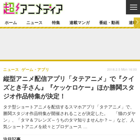
CL
ホーム
ニュース
特集
連載マンガ
番組・動画
連載
ニュース
ニュース一覧
アニメ
特集
ゲーム・アプリ
マンガ
特集一覧
カバー
連載マンガ
2018.2.5 Mon 16:00
ニュース
ゲーム・アプリ
映画
音楽
インタビュー
レポート
連載マンガ一覧
連載一覧
番組・動画
縦型アニメ配信アプリ「タテアニメ」で『クイ
グッズ
イベント
ズとき子さん』『ケッケロケー』ほか勝鬨スタ
ラキりす
番組・動画一覧
ラジオ
連載・ブログ
ジオ作品特集が決定！
声優
コスプレ
動画
連載・ブログ一覧
コラム
タテ型ショートアニメを配信するスマホアプリ「タテアニメ」で、
舞台
新帝スタ
勝鬨スタジオ作品特集が開催されることが決定した。 「猫のダヤ
編集部ブログ・お知らせ
ン」、「タマ＆フレンズ～うちのタマ知りませんか？～」など、人
気ショートアニメを続々とプロデュース …
注目記事