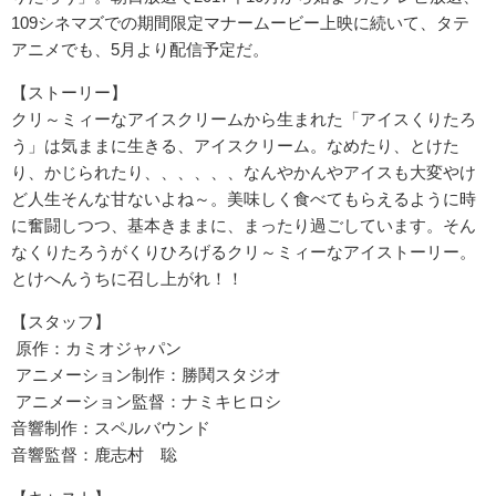
109シネマズでの期間限定マナームービー上映に続いて、タテ
アニメでも、5月より配信予定だ。
【ストーリー】
クリ～ミィーなアイスクリームから生まれた「アイスくりたろ
う」は気ままに生きる、アイスクリーム。なめたり、とけた
り、かじられたり、、、、、、なんやかんやアイスも大変やけ
ど人生そんな甘ないよね～。美味しく食べてもらえるように時
に奮闘しつつ、基本きままに、まったり過ごしています。そん
なくりたろうがくりひろげるクリ～ミィーなアイストーリー。
とけへんうちに召し上がれ！！
【スタッフ】
原作：カミオジャパン
アニメーション制作：勝鬨スタジオ
アニメーション監督：ナミキヒロシ
音響制作：スペルバウンド
音響監督：鹿志村 聡