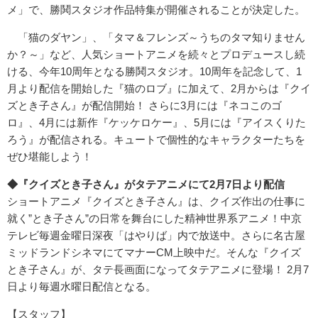
メ」で、勝鬨スタジオ作品特集が開催されることが決定した。
「猫のダヤン」、「タマ＆フレンズ～うちのタマ知りません
か？～」など、人気ショートアニメを続々とプロデュースし続
ける、今年10周年となる勝鬨スタジオ。10周年を記念して、1
月より配信を開始した『猫のロブ』に加えて、2月からは『クイ
ズとき子さん』が配信開始！ さらに3月には『ネコこのゴ
ロ』、4月には新作『ケッケロケー』、5月には『アイスくりた
ろう』が配信される。キュートで個性的なキャラクターたちを
ぜひ堪能しよう！
◆
『クイズとき子さん』がタテアニメにて
2
月
7
日より配信
ショートアニメ『クイズとき子さん』は、クイズ作出の仕事に
就く”とき子さん”の日常を舞台にした精神世界系アニメ！中京
テレビ毎週金曜日深夜「はやりば」内で放送中。さらに名古屋
ミッドランドシネマにてマナーCM上映中だ。そんな『クイズ
とき子さん』が、タテ長画面になってタテアニメに登場！ 2月7
日より毎週水曜日配信となる。
【スタッフ】