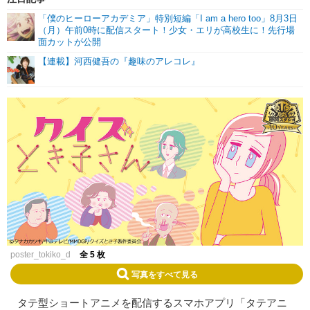
「僕のヒーローアカデミア」特別短編「I am a hero too」8月3日
（月）午前0時に配信スタート！少女・エリが高校生に！先行場
面カットが公開
【連載】河西健吾の『趣味のアレコレ』
poster_tokiko_d
全 5 枚
写真をすべて見る
タテ型ショートアニメを配信するスマホアプリ「タテアニ