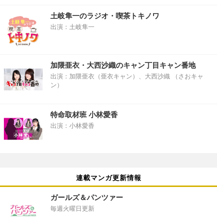
土岐隼一のラジオ・喫茶トキノワ
出演：土岐隼一
加隈亜衣・大西沙織のキャン丁目キャン番地
出演：加隈亜衣（亜衣キャン）、大西沙織 （さおキャ
ン）
特命取材班 小林愛香
出演：小林愛香
連載マンガ更新情報
ガールズ＆パンツァー
毎週火曜日更新