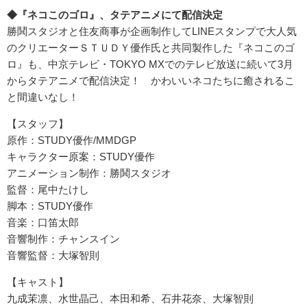
◆『ネコこのゴロ』、タテアニメにて配信決定
勝鬨スタジオと住友商事が企画制作してLINEスタンプで大人気
のクリエーターＳＴＵＤＹ優作氏と共同製作した『ネコこのゴ
ロ』も、中京テレビ・TOKYO MXでのテレビ放送に続いて3月
からタテアニメで配信決定！ かわいいネコたちに癒されるこ
と間違いなし！
【スタッフ】
原作：STUDY優作/MMDGP
キャラクター原案：STUDY優作
アニメーション制作：勝鬨スタジオ
監督：尾中たけし
脚本：STUDY優作
音楽：口笛太郎
音響制作：チャンスイン
音響監督：大塚智則
【キャスト】
九成茉凛、水世晶己、本田和希、石井花奈、大塚智則