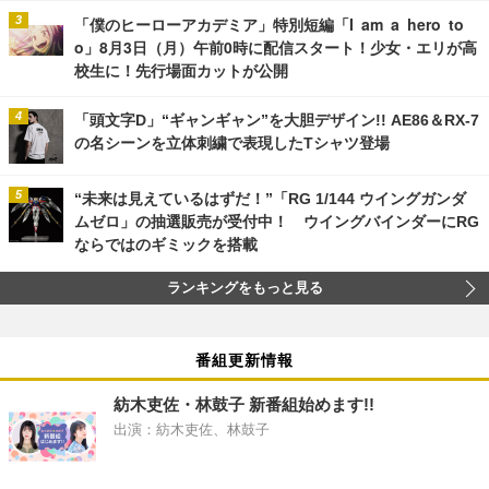
「僕のヒーローアカデミア」特別短編「I am a hero to
o」8月3日（月）午前0時に配信スタート！少女・エリが高
校生に！先行場面カットが公開
「頭文字D」“ギャンギャン”を大胆デザイン!! AE86＆RX-7
の名シーンを立体刺繍で表現したTシャツ登場
“未来は見えているはずだ！”「RG 1/144 ウイングガンダ
ムゼロ」の抽選販売が受付中！ ウイングバインダーにRG
ならではのギミックを搭載
ランキングをもっと見る
番組更新情報
紡木吏佐・林鼓子 新番組始めます!!
出演：紡木吏佐、林鼓子