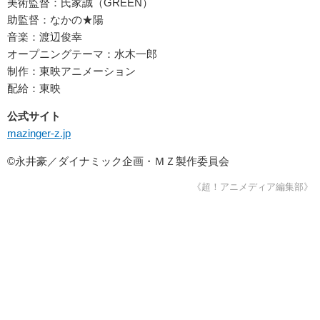
美術監督：氏家誠（GREEN）
助監督：なかの★陽
音楽：渡辺俊幸
オープニングテーマ：水木一郎
制作：東映アニメーション
配給：東映
公式サイト
mazinger-z.jp
©永井豪／ダイナミック企画・ＭＺ製作委員会
《超！アニメディア編集部》