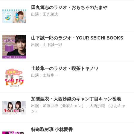
田丸篤志のラジオ・おもちゃのたまや
出演：田丸篤志
山下誠一郎のラジオ・YOUR SEICHI BOOKS
出演：山下誠一郎
土岐隼一のラジオ・喫茶トキノワ
出演：土岐隼一
加隈亜衣・大西沙織のキャン丁目キャン番地
出演：加隈亜衣（亜衣キャン）、大西沙織 （さおキャ
ン）
特命取材班 小林愛香