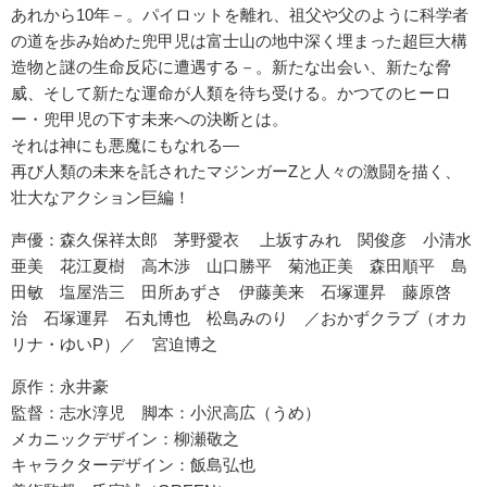
あれから10年－。パイロットを離れ、祖父や父のように科学者
の道を歩み始めた兜甲児は富士山の地中深く埋まった超巨大構
造物と謎の生命反応に遭遇する－。新たな出会い、新たな脅
威、そして新たな運命が人類を待ち受ける。かつてのヒーロ
ー・兜甲児の下す未来への決断とは。
それは神にも悪魔にもなれる―
再び人類の未来を託されたマジンガーZと人々の激闘を描く、
壮大なアクション巨編！
声優：森久保祥太郎 茅野愛衣 上坂すみれ 関俊彦 小清水
亜美 花江夏樹 高木渉 山口勝平 菊池正美 森田順平 島
田敏 塩屋浩三 田所あずさ 伊藤美来 石塚運昇 藤原啓
治 石塚運昇 石丸博也 松島みのり ／おかずクラブ（オカ
リナ・ゆいP）／ 宮迫博之
原作：永井豪
監督：志水淳児 脚本：小沢高広（うめ）
メカニックデザイン：柳瀬敬之
キャラクターデザイン：飯島弘也