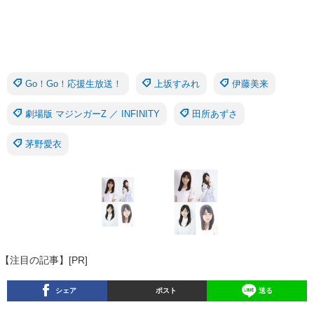
Go！Go！応援生放送！
上坂すみれ
伊藤美来
劇場版 マジンガーZ ／ INFINITY
田所あずさ
茅野愛衣
【注目の記事】[PR]
シェア
ポスト
送る