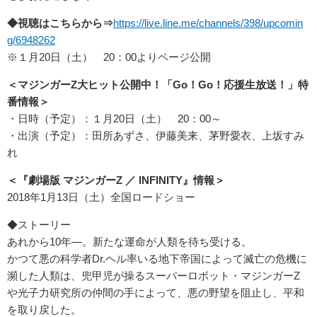
◆視聴はこちらから⇒
https://live.line.
me/channels/398/upcomin
g/
6948262
※１月20日（土） 20：00よりページ公開
＜マジンガーZ大ヒット公開中！「Go！Go！応援生放送！」
特
番情報＞
・日時（予定）：１月20日（土） 20：00～
・出演（予定）：田所あずさ、伊藤美来、茅野愛衣、上坂すみ
れ
＜『劇場版 マジンガーZ ／ INFINITY』情報＞
2018年1月13日（土）全国ロードショー
◆ストーリー
あれから10年―。新たな運命が人類を待ち受ける。
かつて悪の科学者Dr.ヘル率いる地下帝国によって滅亡の危機に
瀕した人類は、兜甲児が操るスーパーロボット・マジンガーZ
や光子力研究所の仲間の手によって、悪の野望を阻止し、平和
を取り戻した。