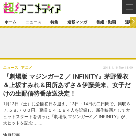
CL
ホーム
ニュース
特集
連載マンガ
番組・動画
連載
ニュース
ニュース一覧
アニメ
特集
ゲーム・アプリ
マンガ
特集一覧
カバー
連載マンガ
2018.1.16 Tue 18:00
ニュース
アニメ
映画
音楽
インタビュー
レポート
連載マンガ一覧
連載一覧
番組・動画
『劇場版 マジンガーZ ／ INFINITY』茅野愛衣
グッズ
イベント
＆上坂すみれ＆田所あずさ＆伊藤美来、女子だ
ラキりす
番組・動画一覧
ラジオ
連載・ブログ
けの生配信特番放送決定！
声優
コスプレ
動画
連載・ブログ一覧
コラム
1月13日（土）に公開初日を迎え、13日・14日の二日間で、興収８
舞台
新帝スタ
７,５８,７００円、動員５４,１９４人を記録し、新作映画として大
編集部ブログ・お知らせ
ヒットスタートを切った『劇場版 マジンガーZ ／ INFINITY』が、
大ヒットを記念し …
注目記事