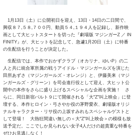
1月13日（土）に公開初日を迎え、13日・14日の二日間で、
興収８７,５８,７００円、
動員５４,１９４人を記録し、新作映
画として大ヒットスタートを切った『劇場版 マジンガーZ ／ IN
FINITY』が、大ヒットを記念して、急遽1月20日（
土）に特番
の生配信を行うことが決定した。
生配信では、本作でおかずクラブ（オカリナ、ゆいP）
の二
人と共に統合軍所属の戦うアイドル・
マジンガールズを演じた
田所あずさ（マジンガールズ・オレンジ）
と、伊藤美来（マジ
ンガールズ・グリーン）
を司会進行役として迎え、
大ヒット公
開中の本作をさらに盛り上げるスペシャルな企画を実施！ さ
らに、同日新宿バルト９にて開催される「大”Z”
叫上映会」に登
壇する、本作ヒロイン・弓さやか役の茅野愛衣、
劇場版オリジ
ナルキャラクター・
リサ役の上坂すみれもスペシャルゲストと
して登場！ 大熱狂間違い無しの＜大”Z”叫上映会＞の模様も放
送予定だ。
ここでしか見られない女子4人だけの超貴重な特番を
ぜひお見逃しなく！