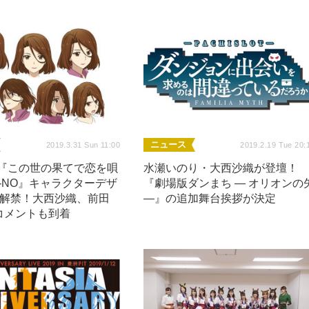
ニュース
2019.3.31 Sun 11:00
2019.2.19 Tue 20:
メ『この世の果てで恋を唄
水瀬いのり・大西沙織が登壇！
-NO』キャラクターデザ
『劇場版ダンまち ― オリオンの
段解禁！大西沙織、前田
―』の追加舞台挨拶が決定
コメントも到着