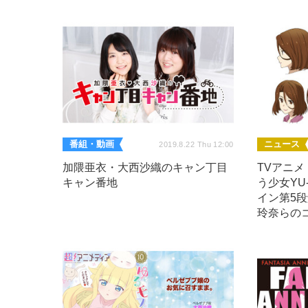
番組・動画
ニュース
2019.8.22 Thu 12:00
加隈亜衣・大西沙織のキャン丁目
TVアニ
キャン番地
う少女YU
イン第5
玲奈らの