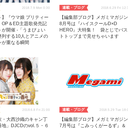
連載・ブログ
2018.7.9 Mon 0:30
2018.6.29 Fri 12:
ト】『ウマ娘 プリティー
【編集部ブログ】メガミマガジ
』OP＆ED主題歌発売記
8月号は『ハイスクールD×D
が開催 -「うまぴょい
HERO』大特集！ 袋とじでバス
整列する10人とアニメの
トトップまで見せちゃいます
ンが重なる瞬間
連載・ブログ
2018.6.8 Fri 21:00
2018.5.29 Tue 18:
衣・大西沙織のキャン丁
【編集部ブログ】メガミマガジ
地」DJCDのvol.５・６
7月号は『こみっくがーるず』＆