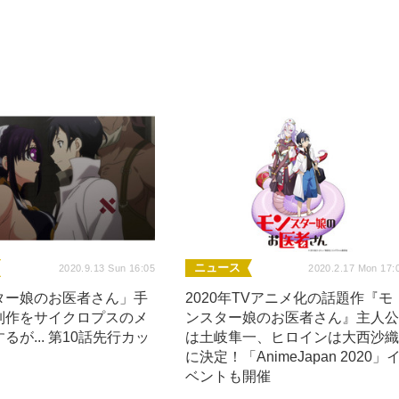
ニュース
2020.9.13 Sun 16:05
2020.2.17 Mon 17:
ター娘のお医者さん」手
2020年TVアニメ化の話題作『モ
制作をサイクロプスのメ
ンスター娘のお医者さん』主人
るが... 第10話先行カッ
は土岐隼一、ヒロインは大西沙
に決定！「AnimeJapan 2020」
ベントも開催