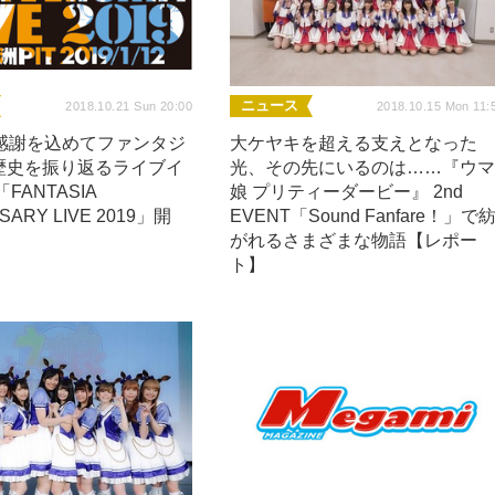
ニュース
2018.10.21 Sun 20:00
2018.10.15 Mon 11:
の感謝を込めてファンタジ
大ケヤキを超える支えとなった
歴史を振り返るライブイ
光、その先にいるのは……『ウ
FANTASIA
娘 プリティーダービー』 2nd
SARY LIVE 2019」開
EVENT「Sound Fanfare！」で
がれるさまざまな物語【レポー
ト】