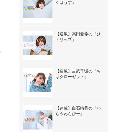
ぐはうす』
【連載】高田憂希の『ひ
トリップ』
00
【連載】吉武千颯の『ち
はクローゼット』
【連載】白石晴香の『わ
らうわらびー』