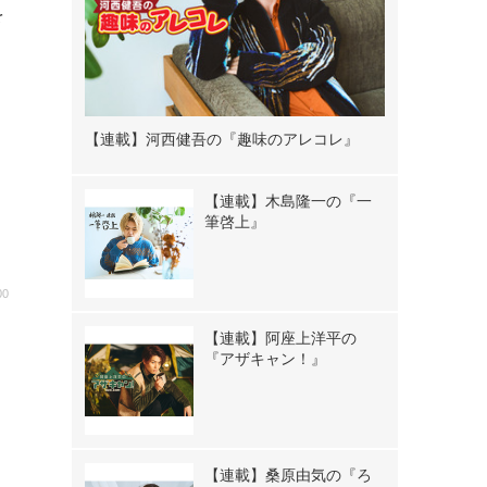
を
【連載】河西健吾の『趣味のアレコレ』
【連載】木島隆一の『一
筆啓上』
00
【連載】阿座上洋平の
！
『アザキャン！』
到
【連載】桑原由気の『ろ