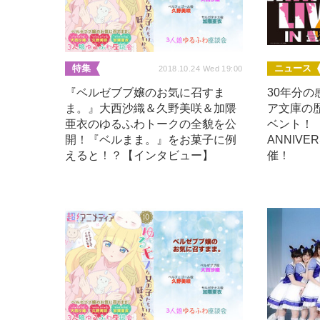
特集
ニュース
2018.10.24 Wed 19:00
『ベルゼブブ嬢のお気に召すま
30年分
ま。』大西沙織＆久野美咲＆加隈
ア文庫の
亜衣のゆるふわトークの全貌を公
ベント！ 「
開！『ベルまま。』をお菓子に例
ANNIVER
えると！？【インタビュー】
催！