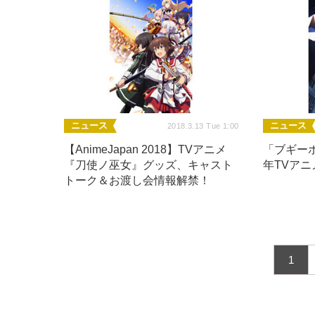
ニュース
ニュース
2018.3.13 Tue 1:00
【AnimeJapan 2018】TVアニメ
「ブギーポ
『刀使ノ巫女』グッズ、キャスト
年TVア
トーク＆お渡し会情報解禁！
1