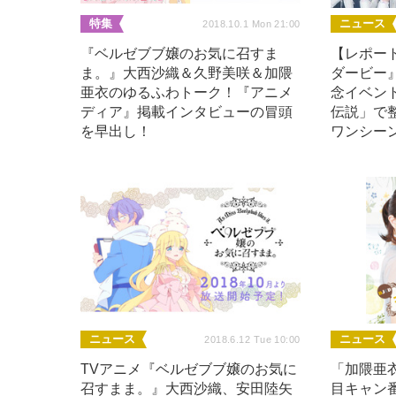
特集
ニュース
2018.10.1 Mon 21:00
『ベルゼブブ嬢のお気に召すま
【レポー
ま。』大西沙織＆久野美咲＆加隈
ダービー
亜衣のゆるふわトーク！『アニメ
念イベント
ディア』掲載インタビューの冒頭
伝説」で
を早出し！
ワンシー
ニュース
ニュース
2018.6.12 Tue 10:00
TVアニメ『ベルゼブブ嬢のお気に
「加隈亜
召すまま。』大西沙織、安田陸矢
目キャン番