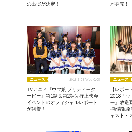
の出演が決定！
が発売！
ニュース
ニュース
2018.3.28 Wed 0:00
TVアニメ『ウマ娘 プリティーダ
【レポート】
ービー』第1話＆第2話先行上映会
2018『
イベントのオフィシャルレポート
ー』放送
が到着！
-新情報
ャスト・