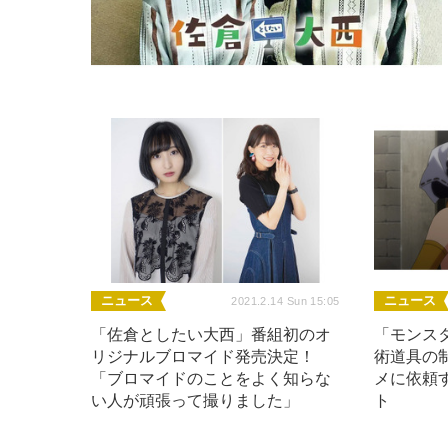
ニュース
ニュース
2021.2.14 Sun 15:05
「佐倉としたい大西」番組初のオ
「モンス
リジナルブロマイド発売決定！
術道具の
「ブロマイドのことをよく知らな
メに依頼す
い人が頑張って撮りました」
ト