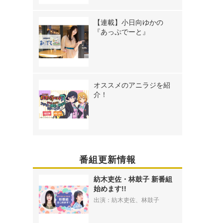
【連載】小日向ゆかの
『あっぷでーと』
オススメのアニラジを紹
介！
番組更新情報
紡木吏佐・林鼓子 新番組
始めます!!
出演：紡木吏佐、林鼓子