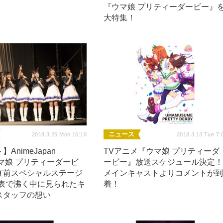
『ウマ娘 プリティーダービー』
大特集！
ニュース
2018.3.26 Mon 16:10
2018.3.13 Tue 7:
AnimeJapan
TVアニメ『ウマ娘 プリティーダ
ウマ娘 プリティーダービ
ービー』放送スケジュール決定
直前スペシャルステージ
メインキャストよりコメントが
発表で沸く中に見られたキ
着！
スタッフの想い