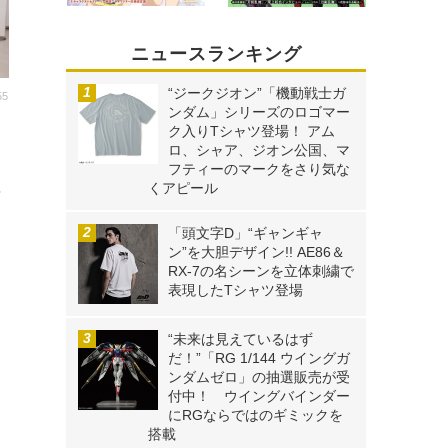
ニュースランキング
“ジークジオン”「機動戦士ガ
55
ンダム」シリーズのロゴマー
ク入りTシャツ登場！ アム
ロ、シャア、ジオン公国、マ
マ
フティーのマークをさり気な
くアピール
紡
「頭文字D」“ギャンギャ
ン”を大胆デザイン!! AE86＆
RX-7の名シーンを立体刺繍で
表現したTシャツ登場
“未来は見えているはず
だ！”「RG 1/144 ウイングガ
ンダムゼロ」の抽選販売が受
付中！ ウイングバインダー
にRGならではのギミックを
搭載